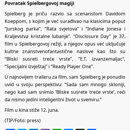
Povratak Spielbergovoj magiji
Spielberg je priču razvio sa scenaristom Davidom
Koeppom, s kojim je već surađivao na klasicima poput
“Jurskog parka”, “Rata svjetova” i “Indiane Jonesa i
Kraljevstva kristalne lubanje”. “Disclosure Day” je 37.
film u Spielbergovoj režiji, a njegov opus već uključuje
kultne znanstvenofantastične naslove kao što su
“Bliski susreti treće vrste”, “E.T. izvanzemaljac”,
“Specijalni izvještaj” i “Ready Player One”.
U najnovijem traileru za film, sam Spielberg je ponudio
uvid u svoju perspektivu: “Sada sam mnogo skloniji,
nego kad sam snimio ‘Bliske susrete treće vrste’, reći
da nismo jedini inteligentni život u svemiru.”
Film u kina stiže 12. juna.
(TIP/Foto: press)