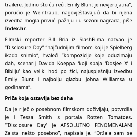
trailere. Jedino što ću reći: Emily Blunt je nevjerojatna”,
poručio je Weintraub, nagovještavajući da bi njena
izvedba mogla privući pažnju i u sezoni nagrada, piše
Index.hr
.
Filmski reporter Bill Bria iz SlashFilma nazvao je
“Disclosure Day” “najčudnijim filmom koji je Spielberg
ikada snimio”, hvaleći “kompozicije koje oduzimaju
dah, scenarij Davida Koeppa ‘koji spaja ‘Dosjee X’ i
Bibliju’ kao veliki hod po žici, najuspješniju izvedbu
Emily Blunt i najbolju glazbu Johna Williamsa u
godinama”.
Priča koja ostavlja bez daha
Da je riječ o posebnom filmskom doživljaju, potvrdila
je i Tessa Smith s portala Rotten Tomatoes.
“‘Disclosure Day’ je APSOLUTNO FENOMENALAN!
Zaista nešto posebno”, napisala je. “Držala sam se