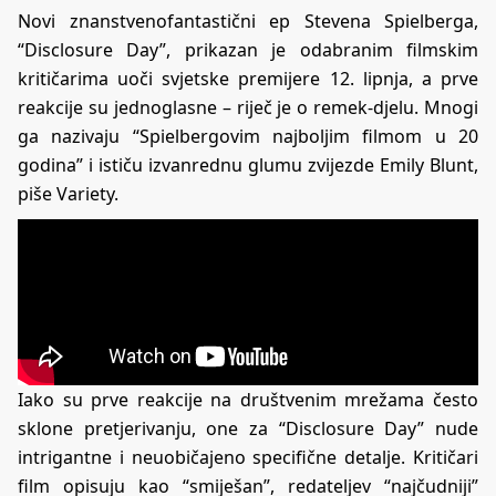
Novi znanstvenofantastični ep Stevena Spielberga,
“Disclosure Day”, prikazan je odabranim filmskim
kritičarima uoči svjetske premijere 12. lipnja, a prve
reakcije su jednoglasne – riječ je o remek-djelu. Mnogi
ga nazivaju “Spielbergovim najboljim filmom u 20
godina” i ističu izvanrednu glumu zvijezde Emily Blunt,
piše Variety.
Iako su prve reakcije na društvenim mrežama često
sklone pretjerivanju, one za “Disclosure Day” nude
intrigantne i neuobičajeno specifične detalje. Kritičari
film opisuju kao “smiješan”, redateljev “najčudniji”