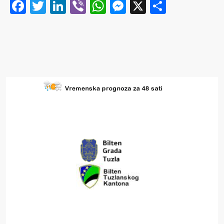
Facebook
Twitter
LinkedIn
Viber
WhatsApp
Messenger
X
Share