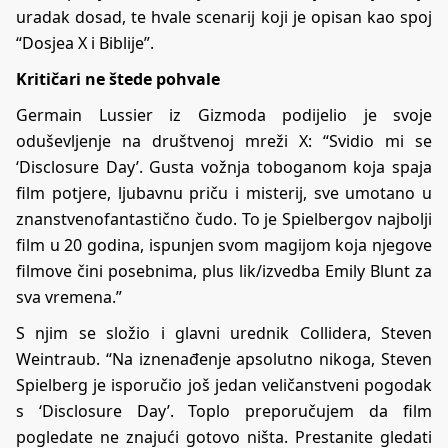
uradak dosad, te hvale scenarij koji je opisan kao spoj
“Dosjea X i Biblije”.
Kritičari ne štede pohvale
Germain Lussier iz Gizmoda podijelio je svoje
oduševljenje na društvenoj mreži X: “Svidio mi se
‘Disclosure Day’. Gusta vožnja toboganom koja spaja
film potjere, ljubavnu priču i misterij, sve umotano u
znanstvenofantastično čudo. To je Spielbergov najbolji
film u 20 godina, ispunjen svom magijom koja njegove
filmove čini posebnima, plus lik/izvedba Emily Blunt za
sva vremena.”
S njim se složio i glavni urednik Collidera, Steven
Weintraub. “Na iznenađenje apsolutno nikoga, Steven
Spielberg je isporučio još jedan veličanstveni pogodak
s ‘Disclosure Day’. Toplo preporučujem da film
pogledate ne znajući gotovo ništa. Prestanite gledati