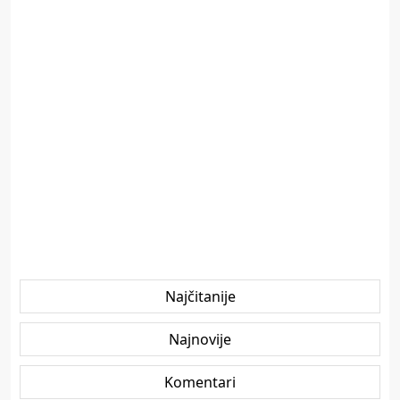
Najčitanije
Najnovije
Komentari