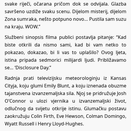
svake riječi, očarana pričom dok se odvijala. Glazba
savršeno uzdiže svaku scenu. Dijelom misterij, dijelom
Zona sumraka, nešto potpuno novo… Pustila sam suzu
na kraju. WOW.”
Službeni sinopsis filma publici postavlja pitanje: “Kad
biste otkrili da nismo sami, kad bi vam netko to
pokazao, dokazao, bi li vas to uplašilo? Ovog ljeta,
istina pripada sedmorici milijardi ljudi. Približavamo
se… ‘Disclosure Day.”
Radnja prati televizijsku meteorologinju iz Kansas
Cityja, koju glumi Emily Blunt, a koju iznenada obuzme
tajanstvena izvanzemaljska sila. Njoj se pridružuje Josh
O’Connor u ulozi vjernika u izvanzemaljski život,
odlučnog da svijetu otkrije istinu. Glumačku postavu
zaokružuju Colin Firth, Eve Hewson, Colman Domingo,
Wyatt Russell i Henry Lloyd-Hughes.