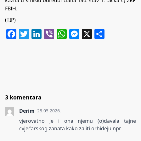
kazna u smislu odredbi člana 146. stav 1. tačka c) ZKP
FBIH.
(TIP)
Facebook
Twitter
LinkedIn
Viber
WhatsApp
Messenger
X
Share
3 komentara
Derim
28.05.2026.
vjerovatno je i ona njemu (o)davala tajne
cvjećarskog zanata kako zaliti orhideju npr