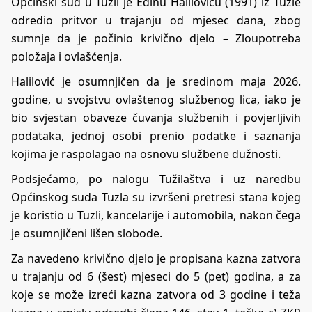
Općinski sud u Tuzli je Edinu Haliloviću (1991) iz Tuzle
odredio pritvor u trajanju od mjesec dana, zbog
sumnje da je počinio krivično djelo – Zloupotreba
položaja i ovlašćenja.
Halilović je osumnjičen da je sredinom maja 2026.
godine, u svojstvu ovlaštenog službenog lica, iako je
bio svjestan obaveze čuvanja službenih i povjerljivih
podataka, jednoj osobi prenio podatke i saznanja
kojima je raspolagao na osnovu službene dužnosti.
Podsjećamo, po nalogu Tužilaštva i uz naredbu
Općinskog suda Tuzla su izvršeni pretresi stana kojeg
je koristio u Tuzli, kancelarije i automobila, nakon čega
je osumnjičeni lišen slobode.
Za navedeno krivično djelo je propisana kazna zatvora
u trajanju od 6 (šest) mjeseci do 5 (pet) godina, a za
koje se može izreći kazna zatvora od 3 godine i teža