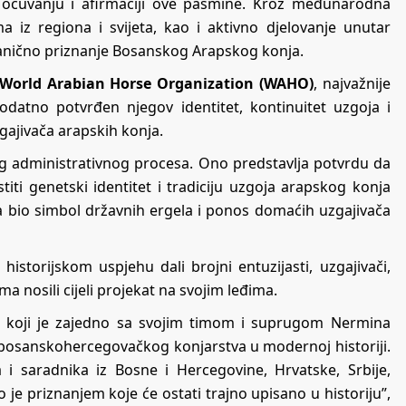
 očuvanju i afirmaciji ove pasmine. Kroz međunarodna
a iz regiona i svijeta, kao i aktivno djelovanje unutar
vanično priznanje Bosanskog Arapskog konja.
World Arabian Horse Organization
(WAHO)
, najvažnije
odatno potvrđen njegov identitet, kontinuitet uzgoja i
ajivača arapskih konja.
 administrativnog procesa. Ono predstavlja potvrdu da
titi genetski identitet i tradiciju uzgoja arapskog konja
ada bio simbol državnih ergela i ponos domaćih uzgajivača
storijskom uspjehu dali brojni entuzijasti, uzgajivači,
ama nosili cijeli projekat na svojim leđima.
k koji je zajedno sa svojim timom i suprugom Nermina
e bosanskohercegovačkog konjarstva u modernoj historiji.
 i saradnika iz Bosne i Hercegovine, Hrvatske, Srbije,
o je priznanjem koje će ostati trajno upisano u historiju”,