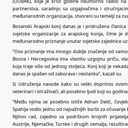
(UUBAK), koje je kroz godine neumorno radilo na
partnerstva, saradnju sa uzgajivačima i stručnjacim
međunarodnih organizacija, stvoreni su temelji za z
Bosanski Arapski konj danas je i pridružena članica
svjetske organizacije za arapskog konja, čime je d
međunarodno priznanje unutar svjetske zajednice uzg
“Ovo priznanje ima mnogo dublje značenje od samog
Bosna i Hercegovina ima vlastitu uzgojnu priču, vlas
koja traje više od jednog stoljeća. Konj koji je nek
danas je spašen od zaborava i nestanka”, kazali su.
Iz Udruženja navode kako su veliki doprinos ovom hi
veterinari i istraživači, ali posebno ljudi koji su godin
“Među njima se posebno ističe Adnan Delić, čovje
Spahija vodio jednu od najvažnijih borbi za očuvanj
Njihov rad, zajedno sa podrškom brojnih prijatelja
Austrije, Njemačke, Turske i drugih zemalja, rezultira