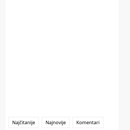
Najčitanije
Najnovije
Komentari