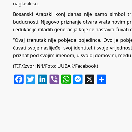
naglasili su.
Bosanski Arapski konj danas nije samo simbol trad
budućnosti. Njegovo priznanje otvara vrata novim pr
i edukacije mladih generacija koje će nastaviti čuvati 
“Ovaj trenutak nije pobjeda pojedinca. Ovo je pobj
čuvati svoje naslijeđe, svoj identitet i svoje vrijed
priznat pod svojim imenom, u svojoj domovini, među
(TIP/Izvor:
N1
/Foto: UUBAK/Facebook)
Facebook
Twitter
LinkedIn
Viber
WhatsApp
Messenger
X
Share