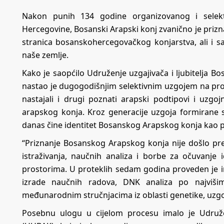
Nakon punih 134 godine organizovanog i selek
Hercegovine, Bosanski Arapski konj zvanično je prizn
stranica bosanskohercegovačkog konjarstva, ali i sa
naše zemlje.
Kako je saopćilo Udruženje uzgajivača i ljubitelja 
nastao je dugogodišnjim selektivnim uzgojem na pros
nastajali i drugi poznati arapski podtipovi i uzgoj
arapskog konja. Kroz generacije uzgoja formirane su
danas čine identitet Bosanskog Arapskog konja kao p
“Priznanje Bosanskog Arapskog konja nije došlo pr
istraživanja, naučnih analiza i borbe za očuvanje
prostorima. U proteklih sedam godina proveden je in
izrade naučnih radova, DNK analiza po najviši
međunarodnim stručnjacima iz oblasti genetike, uzgoj
Posebnu ulogu u cijelom procesu imalo je Udruže