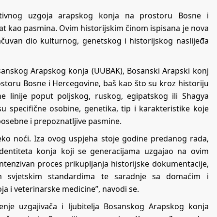
tivnog uzgoja arapskog konja na prostoru Bosne i
at kao pasmina. Ovim historijskim činom ispisana je nova
čuvan dio kulturnog, genetskog i historijskog naslijeđa
Bosanskog Arapskog konja (UUBAK), Bosanski Arapski konj
toru Bosne i Hercegovine, baš kao što su kroz historiju
ne linije poput poljskog, ruskog, egipatskog ili Shagya
 specifične osobine, genetika, tip i karakteristike koje
osebne i prepoznatljive pasmine.
eko noći. Iza ovog uspjeha stoje godine predanog rada,
 identiteta konja koji se generacijama uzgajao na ovim
tenzivan proces prikupljanja historijske dokumentacije,
m svjetskim standardima te saradnje sa domaćim i
a i veterinarske medicine”, navodi se.
nje uzgajivača i ljubitelja Bosanskog Arapskog konja