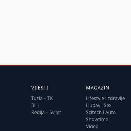
VIJESTI
MAGAZIN
Tuzla – TK
Lifestyle i zdravlje
BiH
Ljubav i Sex
Regija – Svijet
Scitech i Auto
Showtime
Video