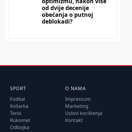
SPORT
O NAMA
Fudbal
Impressum
Košarka
Marketing
Tenis
Uslovi korištenja
Rukomet
Kontakt
Odbojka