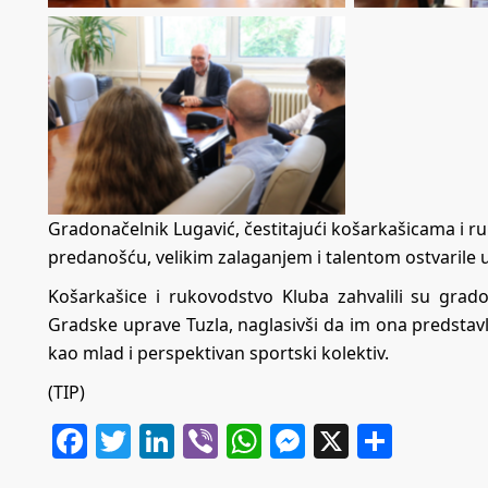
Gradonačelnik Lugavić, čestitajući košarkašicama i r
predanošću, velikim zalaganjem i talentom ostvarile u
Košarkašice i rukovodstvo Kluba zahvalili su grad
Gradske uprave Tuzla, naglasivši da im ona predstavl
kao mlad i perspektivan sportski kolektiv.
(TIP)
Facebook
Twitter
LinkedIn
Viber
WhatsApp
Messenger
X
Share