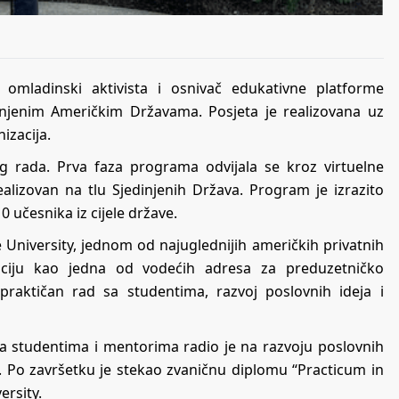
, omladinski aktivista i osnivač edukativne platforme
dinjenim Američkim Državama. Posjeta je realizovana uz
izacija.
og rada. Prva faza programa odvijala se kroz virtuelne
ealizovan na tlu Sjedinjenih Država. Program je izrazito
0 učesnika iz cijele države.
University, jednom od najuglednijih američkih privatnih
aciju kao jedna od vodećih adresa za preduzetničko
aktičan rad sa studentima, razvoj poslovnih ideja i
a studentima i mentorima radio je na razvoju poslovnih
a. Po završetku je stekao zvaničnu diplomu “Practicum in
ersity.