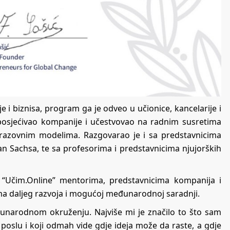
 i biznisa, program ga je odveo u učionice, kancelarije i
 posjećivao kompanije i učestvovao na radnim susretima
brazovnim modelima. Razgovarao je i sa predstavnicima
 Sachsa, te sa profesorima i predstavnicima njujorških
 “Učim.Online” mentorima, predstavnicima kompanija i
ima daljeg razvoja i mogućoj međunarodnoj saradnji.
eđunarodnom okruženju. Najviše mi je značilo to što sam
poslu i koji odmah vide gdje ideja može da raste, a gdje