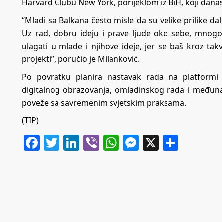
Harvard Clubu New York, porijeklom iz BiH, koji dana
“Mladi sa Balkana često misle da su velike prilike d
Uz rad, dobru ideju i prave ljude oko sebe, mnogo 
ulagati u mlade i njihove ideje, jer se baš kroz t
projekti”, poručio je Milanković.
Po povratku planira nastavak rada na platformi 
digitalnog obrazovanja, omladinskog rada i međuna
poveže sa savremenim svjetskim praksama.
(TIP)
Facebook
Twitter
LinkedIn
Viber
WhatsApp
Messenger
X
Share