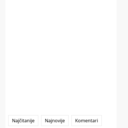
Najčitanije
Najnovije
Komentari