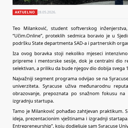
AKTUELNO
28.05.2026.
Teo Milanković, student softverskog inženjerstva
“Učim.Online”, proteklih sedmica boravio je u Sje
podršku State departmenta SAD-a i partnerskih organ
Iza ovog boravka stoji nekoliko mjeseci intenzivn
pripreme i mentorske sesije, dok je centralni dio r
selektivan, a priliku da bude njegov dio dobija svega 1
Najvažniji segment programa odvijao se na Syracuse 
univerziteta. Syracuse uživa međunarodnu reput
obrazovanje, prepoznata po snažnom fokusu na pr
izgradnju startupa.
Tamo je Milanković pohađao zahtjevan praktikum. S
ideja, prezentacionim vještinama i izgradnji startap
Entrepreneurship”, koju dodjeljuje sam Syracuse Univ