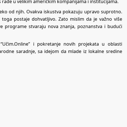
s rade u velikim američkim kompanijama i institucijama.
aleko od njih. Ovakva iskustva pokazuju upravo suprotno.
toga postaje dohvatljivo. Zato mislim da je važno više
akve programe stvaraju nova znanja, poznanstva i budući
“Učim.Online” i pokretanje novih projekata u oblasti
rodne saradnje, sa idejom da mlade iz lokalne sredine