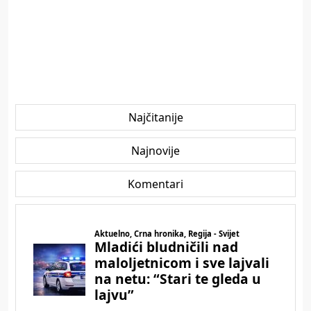
Najčitanije
Najnovije
Komentari