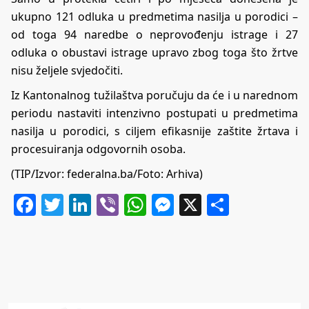
ukupno 121 odluka u predmetima nasilja u porodici –
od toga 94 naredbe o neprovođenju istrage i 27
odluka o obustavi istrage upravo zbog toga što žrtve
nisu željele svjedočiti.
Iz Kantonalnog tužilaštva poručuju da će i u narednom
periodu nastaviti intenzivno postupati u predmetima
nasilja u porodici, s ciljem efikasnije zaštite žrtava i
procesuiranja odgovornih osoba.
(TIP/Izvor: federalna.ba/Foto: Arhiva)
Facebook
Twitter
LinkedIn
Viber
WhatsApp
Messenger
X
Share