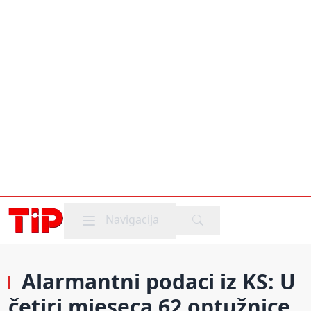
Mobile menu
Navigacija
Alarmantni podaci iz KS: U
četiri mjeseca 62 optužnice