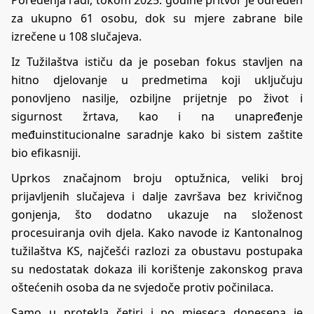
za ukupno 61 osobu, dok su mjere zabrane bile
izrečene u 108 slučajeva.
Iz Tužilaštva ističu da je poseban fokus stavljen na
hitno djelovanje u predmetima koji uključuju
ponovljeno nasilje, ozbiljne prijetnje po život i
sigurnost žrtava, kao i na unapređenje
međuinstitucionalne saradnje kako bi sistem zaštite
bio efikasniji.
Uprkos značajnom broju optužnica, veliki broj
prijavljenih slučajeva i dalje završava bez krivičnog
gonjenja, što dodatno ukazuje na složenost
procesuiranja ovih djela. Kako navode iz Kantonalnog
tužilaštva KS, najčešći razlozi za obustavu postupaka
su nedostatak dokaza ili korištenje zakonskog prava
oštećenih osoba da ne svjedoče protiv počinilaca.
Samo u protekla četiri i po mjeseca donesena je