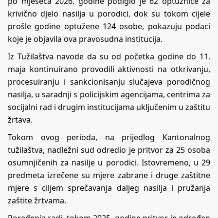
po mjeseca 2026. godine podiglo je 62 optužnice za
krivično djelo nasilja u porodici, dok su tokom cijele
prošle godine optužene 124 osobe, pokazuju podaci
koje je objavila ova pravosudna institucija.
Iz Tužilaštva navode da su od početka godine do 11.
maja kontinuirano provodili aktivnosti na otkrivanju,
procesuiranju i sankcionisanju slučajeva porodičnog
nasilja, u saradnji s policijskim agencijama, centrima za
socijalni rad i drugim institucijama uključenim u zaštitu
žrtava.
Tokom ovog perioda, na prijedlog Kantonalnog
tužilaštva, nadležni sud odredio je pritvor za 25 osoba
osumnjičenih za nasilje u porodici. Istovremeno, u 29
predmeta izrečene su mjere zabrane i druge zaštitne
mjere s ciljem sprečavanja daljeg nasilja i pružanja
zaštite žrtvama.
Poređenja radi, tokom 2025. godine pritvor je određen