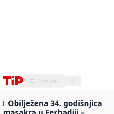
Mobile menu
Navigacija
Obilježena 34. godišnjica
masakra u Ferhadiji –