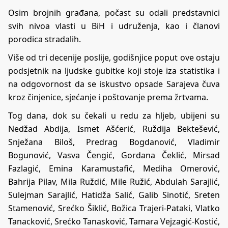
Osim brojnih građana, počast su odali predstavnici
svih nivoa vlasti u BiH i udruženja, kao i članovi
porodica stradalih.
Više od tri decenije poslije, godišnjice poput ove ostaju
podsjetnik na ljudske gubitke koji stoje iza statistika i
na odgovornost da se iskustvo opsade Sarajeva čuva
kroz činjenice, sjećanje i poštovanje prema žrtvama.
Tog dana, dok su čekali u redu za hljeb, ubijeni su
Nedžad Abdija, Ismet Ašćerić, Ruždija Bektešević,
Snježana Biloš, Predrag Bogdanović, Vladimir
Bogunović, Vasva Čengić, Gordana Čeklić, Mirsad
Fazlagić, Emina Karamustafić, Mediha Omerović,
Bahrija Pilav, Mila Ruždić, Mile Ružić, Abdulah Sarajlić,
Sulejman Sarajlić, Hatidža Salić, Galib Sinotić, Sreten
Stamenović, Srećko Šiklić, Božica Trajeri-Pataki, Vlatko
Tanacković, Srećko Tanasković, Tamara Vejzagić-Kostić,