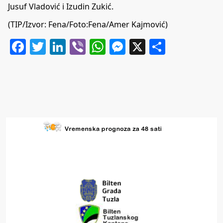
Jusuf Vladović i Izudin Zukić.
(TIP/Izvor: Fena/Foto:Fena/Amer Kajmović)
Facebook
Twitter
LinkedIn
Viber
WhatsApp
Messenger
X
Share