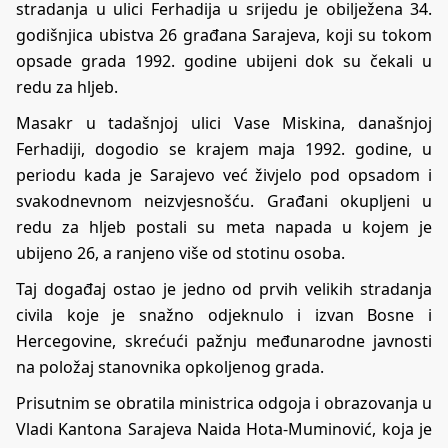
stradanja u ulici Ferhadija u srijedu je obilježena 34.
godišnjica ubistva 26 građana Sarajeva, koji su tokom
opsade grada 1992. godine ubijeni dok su čekali u
redu za hljeb.
Masakr u tadašnjoj ulici Vase Miskina, današnjoj
Ferhadiji, dogodio se krajem maja 1992. godine, u
periodu kada je Sarajevo već živjelo pod opsadom i
svakodnevnom neizvjesnošću. Građani okupljeni u
redu za hljeb postali su meta napada u kojem je
ubijeno 26, a ranjeno više od stotinu osoba.
Taj događaj ostao je jedno od prvih velikih stradanja
civila koje je snažno odjeknulo i izvan Bosne i
Hercegovine, skrećući pažnju međunarodne javnosti
na položaj stanovnika opkoljenog grada.
Prisutnim se obratila ministrica odgoja i obrazovanja u
Vladi Kantona Sarajeva Naida Hota-Muminović, koja je