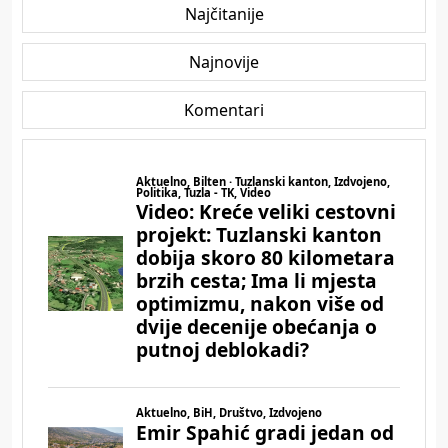
Najčitanije
Najnovije
Komentari