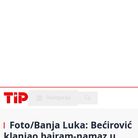
Mobile menu
Navigacija
Foto/Banja Luka: Bećirović
klanjao bajram-namaz u