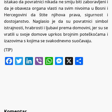
istakao da povratnici nikada ne smiju biti zaboravljeni i
da je obaveza organa vlasti na svim nivoima u Bosni i
Hercegovini da štite njihova prava, sigurnost i
dostojanstvo. Naglasio je da su povratnici simbol
istrajnosti, hrabrosti i ljubavi prema domovini, jer su se
vratili u svoje domove uprkos brojnim poteškoćama i
izazovima s kojima se svakodnevno suočavaju.
(TIP)
Facebook
Twitter
LinkedIn
Viber
WhatsApp
Messenger
X
Share
Komentar