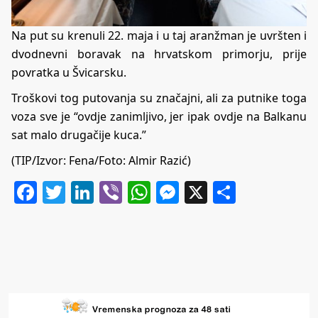
Na put su krenuli 22. maja i u taj aranžman je uvršten i
dvodnevni boravak na hrvatskom primorju, prije
povratka u Švicarsku.
Troškovi tog putovanja su značajni, ali za putnike toga
voza sve je “ovdje zanimljivo, jer ipak ovdje na Balkanu
sat malo drugačije kuca.”
(TIP/Izvor: Fena/Foto: Almir Razić)
Facebook
Twitter
LinkedIn
Viber
WhatsApp
Messenger
X
Share