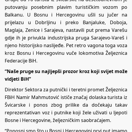
putovanju posebnim plavim turističkim vozom po
Balkanu. U Bosnu i Hercegovinu ušli su jučer na
prijelazu u Dobrljinu i preko Banjaluke, Doboja,
Maglaja, Zenice i Sarajeva, nastavili put prema Varešu
gdje ih je privukla industrijska pruga Sarajevo-Vareš i
njeno historijsko naslijeđe. Pet retro vagona toga voza
kroz Bosnu i Hercegovinu vuče lokomotiva Željeznica
Federacije BiH.
“Naše pruge su najljepši prozor kroz koji svijet može
vidjeti BiH”
Direktor Sektora za putnički i teretni promet Željeznica
FBiH Namir Mahmutović ističe značaj dolaska turista iz
Švicarske i ponos zbog prilike da dočekaju takav
reprezentativan voz i putnike koji žele uživati u ljepoti
Bosne i Hercegovine, željezničkim saobraćajem.
“Ponosni smo što u Bosni i Hercegovini prvi put imamo