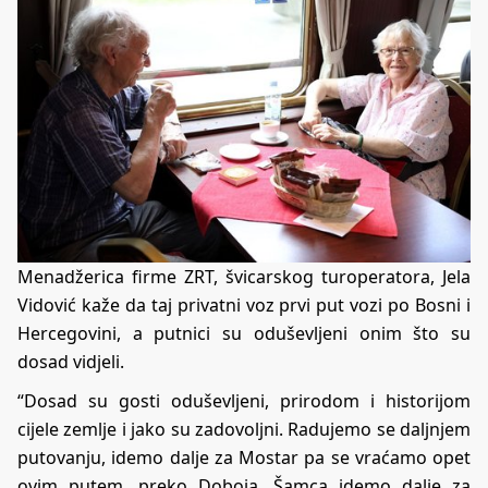
Menadžerica firme ZRT, švicarskog turoperatora, Jela
Vidović kaže da taj privatni voz prvi put vozi po Bosni i
Hercegovini, a putnici su oduševljeni onim što su
dosad vidjeli.
“Dosad su gosti oduševljeni, prirodom i historijom
cijele zemlje i jako su zadovoljni. Radujemo se daljnjem
putovanju, idemo dalje za Mostar pa se vraćamo opet
ovim putem, preko Doboja, Šamca idemo dalje za