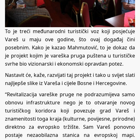
To je treći međunarodni turistički voz koji posjećuje
Vareš u maju ove godine, što ovaj događaj čini
posebnim. Kako je kazao Mahmutović, to je dokaz da
je projekt kojim je vareška pruga puštena u turističke
svrhe bio vizionarski i ekonomski opravdan potez.
Nastavit će, kaže, razvijati taj projekt i tako u svijet slati
najljepše slike iz Vareša i cijele Bosne i Hercegovine.
“Revitalizacija vareške pruge ne podrazumijeva samo
obnovu infrastrukture nego je to otvaranje novog
turističkog koridora koji povezuje grad Vareš i
znamenitosti toga kraja (kulturne, povijesne, prirodne)
direktno za evropsko tržište. Sam Vareš ponovno
postaje nezaobilazna stanica na evropskoj mapi.