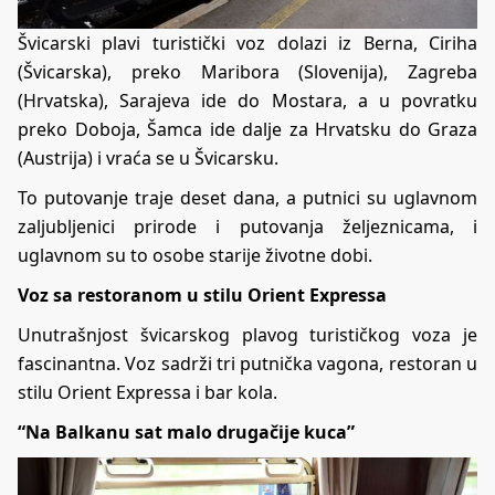
Švicarski plavi turistički voz dolazi iz Berna, Ciriha
(Švicarska), preko Maribora (Slovenija), Zagreba
(Hrvatska), Sarajeva ide do Mostara, a u povratku
preko Doboja, Šamca ide dalje za Hrvatsku do Graza
(Austrija) i vraća se u Švicarsku.
To putovanje traje deset dana, a putnici su uglavnom
zaljubljenici prirode i putovanja željeznicama, i
uglavnom su to osobe starije životne dobi.
Voz sa restoranom u stilu Orient Expressa
Unutrašnjost švicarskog plavog turističkog voza je
fascinantna. Voz sadrži tri putnička vagona, restoran u
stilu Orient Expressa i bar kola.
“Na Balkanu sat malo drugačije kuca”