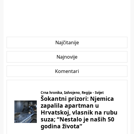
Najčitanije
Najnovije
Komentari