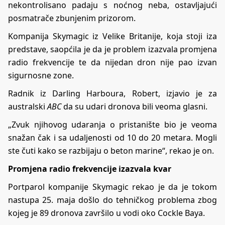
nekontrolisano padaju s noćnog neba, ostavljajući
posmatrače zbunjenim prizorom.
Kompanija Skymagic iz Velike Britanije, koja stoji iza
predstave, saopćila je da je problem izazvala promjena
radio frekvencije te da nijedan dron nije pao izvan
sigurnosne zone.
Radnik iz Darling Harboura, Robert, izjavio je za
australski
ABC
da su udari dronova bili veoma glasni.
„Zvuk njihovog udaranja o pristanište bio je veoma
snažan čak i sa udaljenosti od 10 do 20 metara. Mogli
ste čuti kako se razbijaju o beton marine“, rekao je on.
Promjena radio frekvencije izazvala kvar
Portparol kompanije Skymagic rekao je da je tokom
nastupa 25. maja došlo do tehničkog problema zbog
kojeg je 89 dronova završilo u vodi oko Cockle Baya.