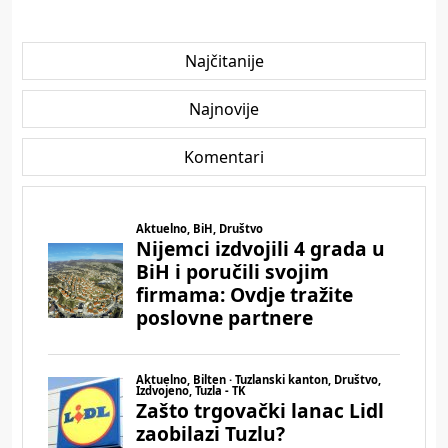
Najčitanije
Najnovije
Komentari