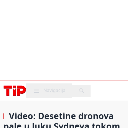
Mobile menu
Navigacija
Video: Desetine dronova
pale u luku Sydneya tokom