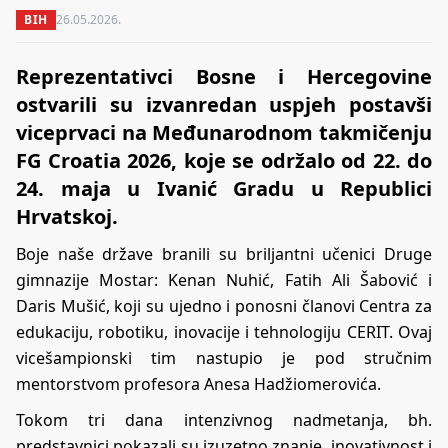
BIH
26.05.2026.
Reprezentativci Bosne i Hercegovine
ostvarili su izvanredan uspjeh postavši
viceprvaci na Međunarodnom takmičenju
FG Croatia 2026, koje se održalo od 22. do
24. maja u Ivanić Gradu u Republici
Hrvatskoj.
Boje naše države branili su briljantni učenici Druge
gimnazije Mostar: Kenan Nuhić, Fatih Ali Šabović i
Daris Mušić, koji su ujedno i ponosni članovi Centra za
edukaciju, robotiku, inovacije i tehnologiju CERIT. Ovaj
vicešampionski tim nastupio je pod stručnim
mentorstvom profesora Anesa Hadžiomerovića.
Tokom tri dana intenzivnog nadmetanja, bh.
predstavnici pokazali su izuzetno znanje, inovativnost i