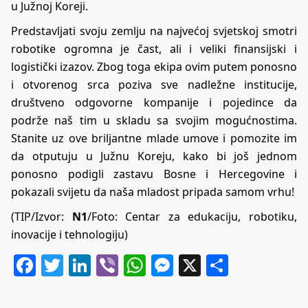
u Južnoj Koreji.
Predstavljati svoju zemlju na najvećoj svjetskoj smotri
robotike ogromna je čast, ali i veliki finansijski i
logistički izazov. Zbog toga ekipa ovim putem ponosno
i otvorenog srca poziva sve nadležne institucije,
društveno odgovorne kompanije i pojedince da
podrže naš tim u skladu sa svojim mogućnostima.
Stanite uz ove briljantne mlade umove i pomozite im
da otputuju u Južnu Koreju, kako bi još jednom
ponosno podigli zastavu Bosne i Hercegovine i
pokazali svijetu da naša mladost pripada samom vrhu!
(TIP/Izvor:
N1
/Foto: Centar za edukaciju, robotiku,
inovacije i tehnologiju)
Facebook
Twitter
LinkedIn
Viber
WhatsApp
Messenger
X
Share