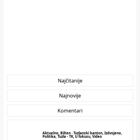
Najčitanije
Najnovije
Komentari