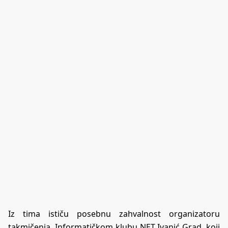
Iz tima ističu posebnu zahvalnost organizatoru
takmičenja, Informatičkom klubu NET Ivanić Grad, koji