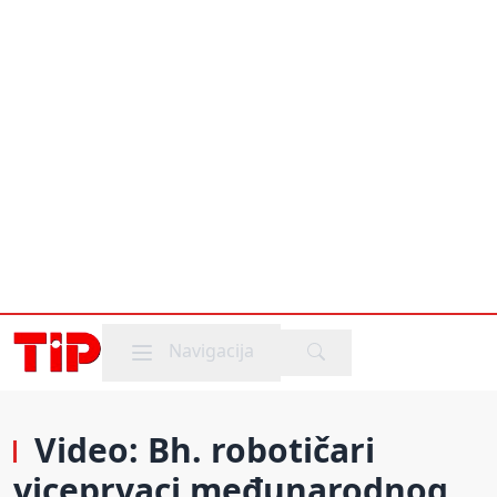
Mobile menu
Navigacija
Video: Bh. robotičari
viceprvaci međunarodnog