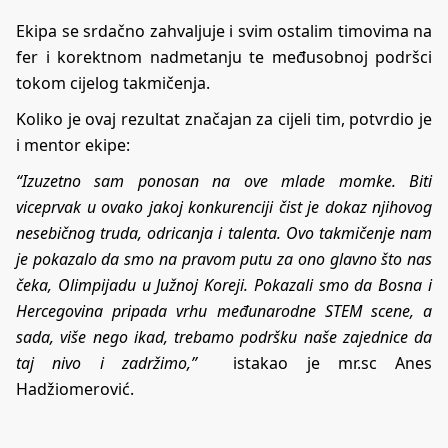
Ekipa se srdačno zahvaljuje i svim ostalim timovima na
fer i korektnom nadmetanju te međusobnoj podršci
tokom cijelog takmičenja.
Koliko je ovaj rezultat značajan za cijeli tim, potvrdio je
i mentor ekipe:
“Izuzetno sam ponosan na ove mlade momke. Biti
viceprvak u ovako jakoj konkurenciji čist je dokaz njihovog
nesebičnog truda, odricanja i talenta. Ovo takmičenje nam
je pokazalo da smo na pravom putu za ono glavno što nas
čeka, Olimpijadu u Južnoj Koreji. Pokazali smo da Bosna i
Hercegovina pripada vrhu međunarodne STEM scene, a
sada, više nego ikad, trebamo podršku naše zajednice da
taj nivo i zadržimo,”
istakao je mr.sc Anes
Hadžiomerović.