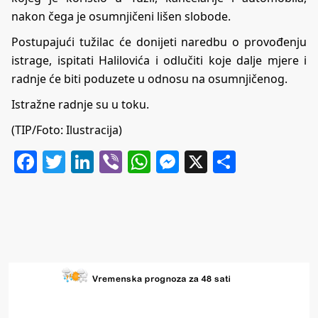
nakon čega je osumnjičeni lišen slobode.
Postupajući tužilac će donijeti naredbu o provođenju
istrage, ispitati Halilovića i odlučiti koje dalje mjere i
radnje će biti poduzete u odnosu na osumnjičenog.
Istražne radnje su u toku.
(TIP/Foto: Ilustracija)
Facebook
Twitter
LinkedIn
Viber
WhatsApp
Messenger
X
Share