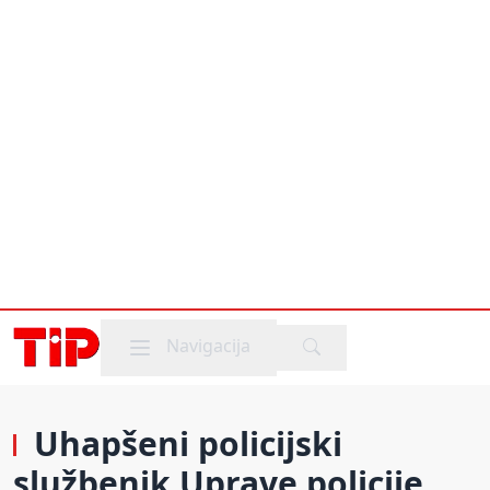
Mobile menu
Navigacija
Uhapšeni policijski
službenik Uprave policije