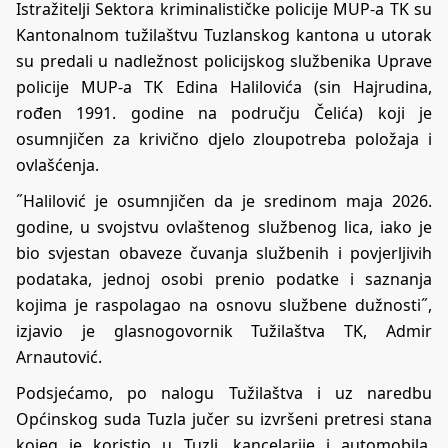
Istražitelji Sektora kriminalističke policije MUP-a TK su
Kantonalnom tužilaštvu Tuzlanskog kantona u utorak
su predali u nadležnost policijskog službenika Uprave
policije MUP-a TK Edina Halilovića (sin Hajrudina,
rođen 1991. godine na području Čelića) koji je
osumnjičen za krivično djelo zloupotreba položaja i
ovlašćenja.
˝Halilović je osumnjičen da je sredinom maja 2026.
godine, u svojstvu ovlaštenog službenog lica, iako je
bio svjestan obaveze čuvanja službenih i povjerljivih
podataka, jednoj osobi prenio podatke i saznanja
kojima je raspolagao na osnovu službene dužnosti˝,
izjavio je glasnogovornik Tužilaštva TK, Admir
Arnautović.
Podsjećamo, po nalogu Tužilaštva i uz naredbu
Općinskog suda Tuzla jučer su izvršeni pretresi stana
kojeg je koristio u Tuzli, kancelarije i automobila,