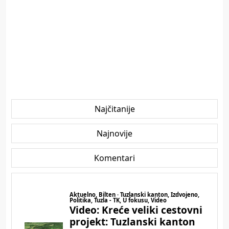
Najčitanije
Najnovije
Komentari