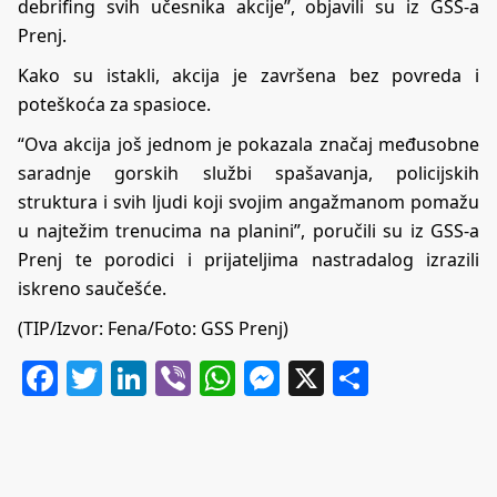
debrifing svih učesnika akcije”, objavili su iz GSS-a
Prenj.
Kako su istakli, akcija je završena bez povreda i
poteškoća za spasioce.
“Ova akcija još jednom je pokazala značaj međusobne
saradnje gorskih službi spašavanja, policijskih
struktura i svih ljudi koji svojim angažmanom pomažu
u najtežim trenucima na planini”, poručili su iz GSS-a
Prenj te porodici i prijateljima nastradalog izrazili
iskreno saučešće.
(TIP/Izvor: Fena/Foto: GSS Prenj)
Facebook
Twitter
LinkedIn
Viber
WhatsApp
Messenger
X
Share