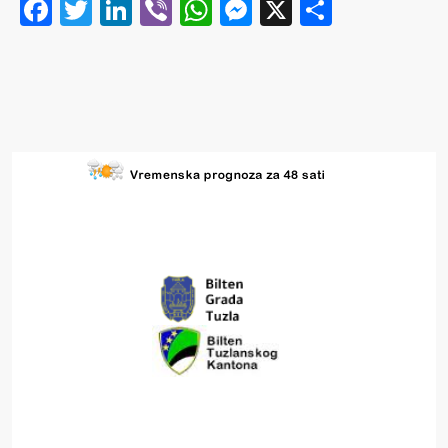
Facebook
Twitter
LinkedIn
Viber
WhatsApp
Messenger
X
Share