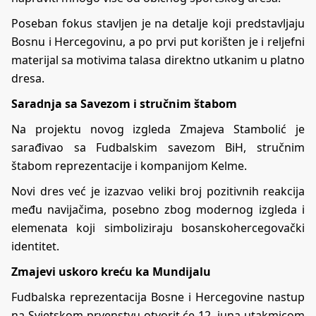
Poseban fokus stavljen je na detalje koji predstavljaju
Bosnu i Hercegovinu, a po prvi put korišten je i reljefni
materijal sa motivima talasa direktno utkanim u platno
dresa.
Saradnja sa Savezom i stručnim štabom
Na projektu novog izgleda Zmajeva Stambolić je
sarađivao sa Fudbalskim savezom BiH, stručnim
štabom reprezentacije i kompanijom Kelme.
Novi dres već je izazvao veliki broj pozitivnih reakcija
među navijačima, posebno zbog modernog izgleda i
elemenata koji simboliziraju bosanskohercegovački
identitet.
Zmajevi uskoro kreću ka Mundijalu
Fudbalska reprezentacija Bosne i Hercegovine nastup
na Svjetskom prvenstvu otvorit će 12. juna utakmicom