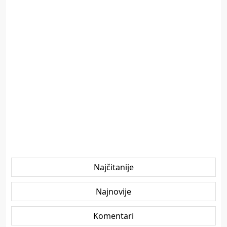
Najčitanije
Najnovije
Komentari