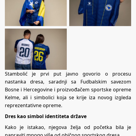
No Caption
No Caption
No Caption
Stambolić je prvi put javno govorio o procesu
nastanka dresa, saradnji sa Fudbalskim savezom
Bosne i Hercegovine i proizvođačem sportske opreme
Kelme, ali i simbolici koja se krije iza novog izgleda
reprezentativne opreme.
Dres kao simbol identiteta države
Kako je istakao, njegova želja od početka bila je
napraviti mnogo više od običnog sportskog dresa.