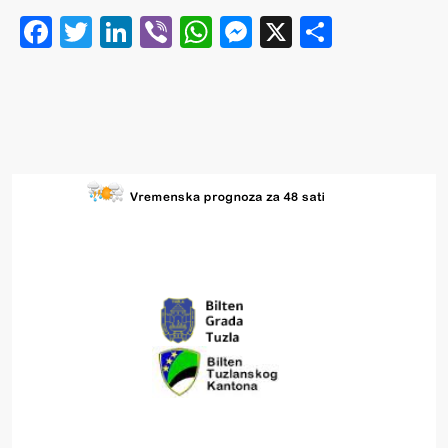
Facebook
Twitter
LinkedIn
Viber
WhatsApp
Messenger
X
Share