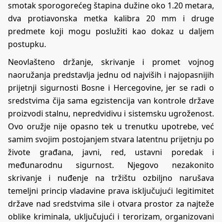
smotak sporogorećeg štapina dužine oko 1.20 metara,
dva protiavonska metka kalibra 20 mm i druge
predmete koji mogu poslužiti kao dokaz u daljem
postupku.
Neovlašteno držanje, skrivanje i promet vojnog
naoružanja predstavlja jednu od najviših i najopasnijih
prijetnji sigurnosti Bosne i Hercegovine, jer se radi o
sredstvima čija sama egzistencija van kontrole države
proizvodi stalnu, nepredvidivu i sistemsku ugroženost.
Ovo oružje nije opasno tek u trenutku upotrebe, već
samim svojim postojanjem stvara latentnu prijetnju po
živote građana, javni, red, ustavni poredak i
međunarodnu sigurnost. Njegovo nezakonito
skrivanje i nuđenje na tržištu ozbiljno narušava
temeljni princip vladavine prava isključujući legitimitet
države nad sredstvima sile i otvara prostor za najteže
oblike kriminala, uključujući i terorizam, organizovani