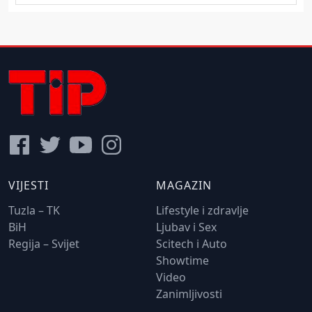
VIJESTI
MAGAZIN
Tuzla – TK
Lifestyle i zdravlje
BiH
Ljubav i Sex
Regija – Svijet
Scitech i Auto
Showtime
Video
Zanimljivosti