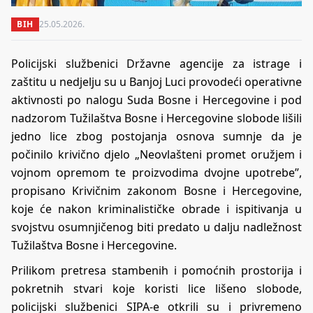
BIH
25.05.2026.
Policijski službenici Državne agencije za istrage i
zaštitu u nedjelju su u Banjoj Luci provodeći operativne
aktivnosti po nalogu Suda Bosne i Hercegovine i pod
nadzorom Tužilaštva Bosne i Hercegovine slobode lišili
jedno lice zbog postojanja osnova sumnje da je
počinilo krivično djelo „Neovlašteni promet oružjem i
vojnom opremom te proizvodima dvojne upotrebe”,
propisano Krivičnim zakonom Bosne i Hercegovine,
koje će nakon kriminalističke obrade i ispitivanja u
svojstvu osumnjičenog biti predato u dalju nadležnost
Tužilaštva Bosne i Hercegovine.
Prilikom pretresa stambenih i pomoćnih prostorija i
pokretnih stvari koje koristi lice lišeno slobode,
policijski službenici SIPA-e otkrili su i privremeno