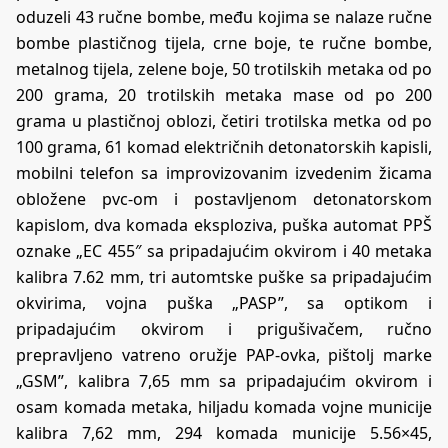
oduzeli 43 ručne bombe, među kojima se nalaze ručne
bombe plastičnog tijela, crne boje, te ručne bombe,
metalnog tijela, zelene boje, 50 trotilskih metaka od po
200 grama, 20 trotilskih metaka mase od po 200
grama u plastičnoj oblozi, četiri trotilska metka od po
100 grama, 61 komad električnih detonatorskih kapisli,
mobilni telefon sa improvizovanim izvedenim žicama
obložene pvc-om i postavljenom detonatorskom
kapislom, dva komada eksploziva, puška automat PPŠ
oznake „EC 455″ sa pripadajućim okvirom i 40 metaka
kalibra 7.62 mm, tri automtske puške sa pripadajućim
okvirima, vojna puška „PASP”, sa optikom i
pripadajućim okvirom i prigušivačem, ručno
prepravljeno vatreno oružje PAP-ovka, pištolj marke
„GSM”, kalibra 7,65 mm sa pripadajućim okvirom i
osam komada metaka, hiljadu komada vojne municije
kalibra 7,62 mm, 294 komada municije 5.56×45,