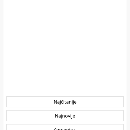
Najčitanije
Najnovije
Komentari