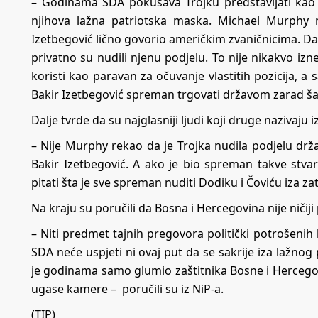
– Godinama SDA pokušava Trojku predstavljati kao 
njihova lažna patriotska maska. Michael Murphy 
Izetbegović lično govorio američkim zvaničnicima. Da
privatno su nudili njenu podjelu. To nije nikakvo iz
koristi kao paravan za očuvanje vlastitih pozicija, 
Bakir Izetbegović spreman trgovati državom zarad šake 
Dalje tvrde da su najglasniji ljudi koji druge nazivaju i
– Nije Murphy rekao da je Trojka nudila podjelu drž
Bakir Izetbegović. A ako je bio spreman takve stv
pitati šta je sve spreman nuditi Dodiku i Čoviću iza za
Na kraju su poručili da Bosna i Hercegovina nije ničiji 
– Niti predmet tajnih pregovora politički potrošenih l
SDA neće uspjeti ni ovaj put da se sakrije iza lažnog
je godinama samo glumio zaštitnika Bosne i Hercegov
ugase kamere – poručili su iz NiP-a.
(TIP)