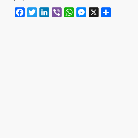
Facebook
Twitter
LinkedIn
Viber
WhatsApp
Messenger
X
Share