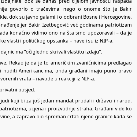
izdajnike, dok se danas pred cijelom javnošću raspada
nije govorio o tračevima, nego o onome što je Bakir
kle, dok su javno galamili o odbrani Bosne i Hercegovine,
nenađenje jer Bakir Izetbegović već godinama patriotizam
a sada konačno vidimo ono na šta smo upozoravali – da je
vlasti i političkog opstanka – naveli su iz NIP-a.
zdajnicima “očigledno skrivali vlastitu izdaju”.
ave. Rekao je da je to američkim zvaničnicima predlagao
ari nuditi Amerikancima, onda građani imaju puno pravo
tvorenih vrata – navode u reakciji iz NIP-a.
privatni posjed.
judi koji bi za još jedan mandat prodali i državu i narod.
 patriotizma, ucjena i proizvodnje straha. Građani vide ko
ine, a zapravo bio spreman crtati njene granice kada se