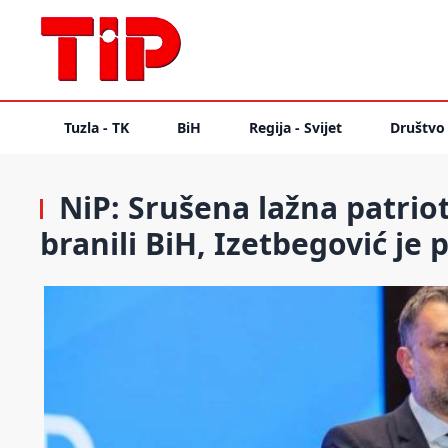
Tuzla - TK
BiH
Regija - Svijet
Društvo
NiP: Srušena lažna patrio
branili BiH, Izetbegović je