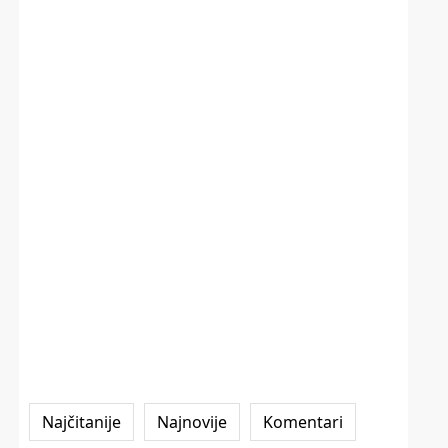
Najčitanije
Najnovije
Komentari