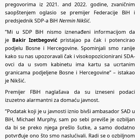
pregovorima iz 2021. and 2022. godine, zvaničnim
saopštenjem oglasio se premijer Federacije BiH i
predsjednik SDP-a BiH
Nermin Nikšić
.
”Mi u SDP BiH nismo iznenađeni informacijom da
je
Bakir Izetbegović
pristajao pa čak i potencirao
podjelu Bosne i Hercegovine. Spominjali smo ranije
kako su nas upozoravali čak i visokopozicionirani SDA-
ovci da u svom kabinetu ima kartu sa ucrtanim
granicama podjeljene Bosne i Hercegovine” – istakao
je Nikšić.
Premijer FBiH naglašava da su izneseni podaci
izuzetno alarmantni za domaću javnost.
”Podatak koji je u javnosti iznio bivši ambasador SAD u
BiH, Michael Murphy, sam po sebi previše je ozbiljan
da bi se preko njega prešlo šutke, a samo dodatno
potvrđuje ono što smo naslućivali. Radi se o ozbiljnom