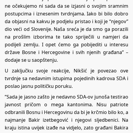
ne očekujemo ni sada da se izjasni o svojim sramnim
postupcima i iznesenim tvrdnjama. Iako bi bilo dobro
da objasni na kakvu je podjelu pristao i koji je “njegov”
dio veći od Slovenije. Naša sreća je da smo ga porazili
na prošlim izborima te tako spriječili u namjeri da
podijeli zemlju. I opet ćemo ga pobijediti u interesu
države Bosne i Hercegovine i svih njenih građana” –
dodaje se u saopštenju.
U zaključku svoje reakcije, Nikšić je povezao ove
tvrdnje sa nedavnim istupima pojedinih kadrova SDA i
poslao jasnu političku poruku.
”Sada je jasno zašto je nedavno SDA-ov junoša testirao
javnost pričom o mega kantonima. Nisu patriote
odbranili Bosnu i Hercegovinu da bi je krčmio bilo ko, a
najmanje Bakir izetbegović i njegovi sljedbenici. Na
kraju istina uvijek izađe na vidjelo, zato građani Bakira