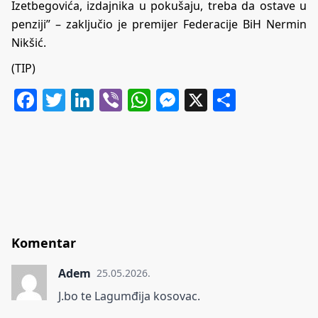
Izetbegovića, izdajnika u pokušaju, treba da ostave u
penziji” – zaključio je premijer Federacije BiH Nermin
Nikšić.
(TIP)
Facebook
Twitter
LinkedIn
Viber
WhatsApp
Messenger
X
Share
Komentar
Adem
25.05.2026.
J.bo te Lagumđija kosovac.