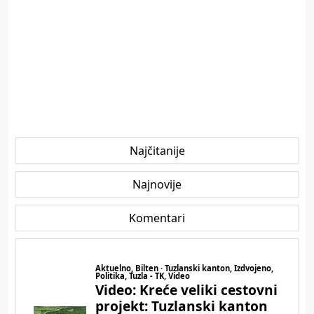
Najčitanije
Najnovije
Komentari