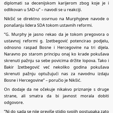
diplomati sa decenijskom karijerom zbog koje je i
odlikovan u SAD-u” – navodi se u reakciji.
Nikšić se direktno osvrnuo na Murphyjeve navode o
ponašanju lidera SDA tokom ustavnih reformi.
”G. Murphy je jasno rekao da je tokom pregovora o
ustavnoj reformi g. Izetbegović potencirao podjelu,
odnosno raspad Bosne i Hercegovine na tri dijela.
Naravno po starom principu onaj ko krade pokušava
skrenuti pažnju sa sebe povicima držite lopova. Tako i
Bakir Izetbegović već nekoliko godina pokušava
skrenuti pažnju optužujući nas za navodnu izdaju
Bosne i Hercegovine” – poručio je Nikšić.
On dodaje da ne očekuje nikakvo priznanje s druge
strane, ali smatra da bi javnost morala dobiti
odgovore.
”Ni do sada se nije previše stidio svojih postupaka zato