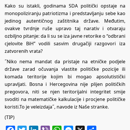
Kako su istakli, godinama SDA politički opstaje na
monopoliziranju patriotizma i predstavljanju sebe kao
jedinog autentičnog zaštitnika države. Međutim,
ovakve tvrdnje ruše upravo taj narativ i otvaraju
ozbiljno pitanje: da li su se iza javne retorike o “odbrani
cjelovite BiH” vodili sasvim drugačiji razgovori iza
zatvorenih vrata?
˝Niko nema mandat da pristaje na etničke podjele
države zarad očuvanja vlastite političke pozicije ili
komada teritorije kojim bi mogao apsolutistički
upravljati. Bosna i Hercegovina nije plijen političkih
pregovora, niti se njen teritorijalni integritet smije
svoditi na matematičke kalkulacije i procjene političke
koristi.To je veleizdaja˝, navode iz Naše stranke.
(TIP)