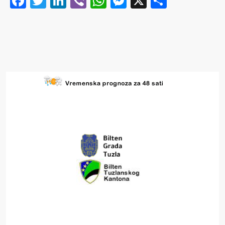
Facebook
Twitter
LinkedIn
Viber
WhatsApp
Messenger
X
Share