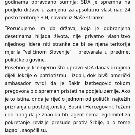
godinama opravdano sumnja: SDA je spremna na
podjelu države u zamjenu za apsolutnu vlast nad 24
posto teritorije BiH, navode iz Naše stranke.
˝Poručujemo im da država, koja je odbranjena
desetinama hiljada života, nije privatno vlasništvo
nijednog lidera niti stranke da bi se njena teritorija
mjerila “veličinom Slovenije” i pretvarala u predmet
političke trgovine.
Posebno je licemjerno što upravo SDA danas drugima
dijeli lekcije o patriotizmu i izdaji, dok bivši američki
ambasador tvrdi da je Bakir Izetbegović tokom
pregovora bio spreman pristati na podjelu zemlje. Ako
je to istina, onda je riječ o jednom od politički najtežih
priznanja u postdejtonskoj Bosni i Hercegovini. Težem
i od onog da je znao da bh. agent nema legitimitet za
pokretanje revizije presude protiv Srbije, a o tome
lagao˝, saopćili su.