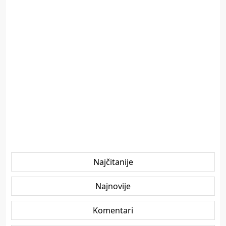
Najčitanije
Najnovije
Komentari