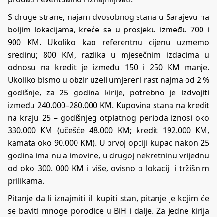
S druge strane, najam dvosobnog stana u Sarajevu na
boljim lokacijama, kreće se u prosjeku između 700 i
900 KM. Ukoliko kao referentnu cijenu uzmemo
sredinu; 800 KM, razlika u mjesečnim izdacima u
odnosu na kredit je između 150 i 250 KM manje.
Ukoliko bismo u obzir uzeli umjereni rast najma od 2 %
godišnje, za 25 godina kirije, potrebno je izdvojiti
između 240.000–280.000 KM. Kupovina stana na kredit
na kraju 25 – godišnjeg otplatnog perioda iznosi oko
330.000 KM (učešće 48.000 KM; kredit 192.000 KM,
kamata oko 90.000 KM). U prvoj opciji kupac nakon 25
godina ima nula imovine, u drugoj nekretninu vrijednu
od oko 300. 000 KM i više, ovisno o lokaciji i tržišnim
prilikama.
Pitanje da li iznajmiti ili kupiti stan, pitanje je kojim će
se baviti mnoge porodice u BiH i dalje. Za jedne kirija