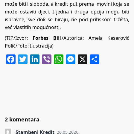
može biti i sloboda, a kredit put prema imovini koja se
može ostaviti djeci. I jedna i druga opcija mogu biti
ispravne, sve dok se biraju, ne pod pritiskom tržišta,
već vlastitih mogućnosti.
(TIP/Izvor:
Forbes BiH
/Autorica:
Amela Keserović
Polić
/Foto: Ilustracija)
Facebook
Twitter
LinkedIn
Viber
WhatsApp
Messenger
X
Share
2 komentara
Stambeni Kredit
26.05.2026.