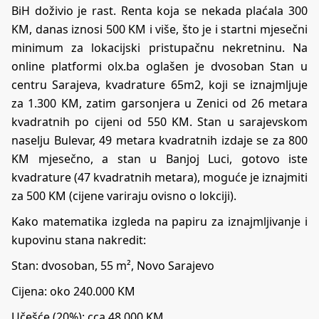
BiH doživio je rast. Renta koja se nekada plaćala 300
KM, danas iznosi 500 KM i više, što je i startni mjesečni
minimum za lokacijski pristupačnu nekretninu. Na
online platformi olx.ba oglašen je dvosoban Stan u
centru Sarajeva, kvadrature 65m2, koji se iznajmljuje
za 1.300 KM, zatim garsonjera u Zenici od 26 metara
kvadratnih po cijeni od 550 KM. Stan u sarajevskom
naselju Bulevar, 49 metara kvadratnih izdaje se za 800
KM mjesečno, a stan u Banjoj Luci, gotovo iste
kvadrature (47 kvadratnih metara), moguće je iznajmiti
za 500 KM (cijene variraju ovisno o lokciji).
Kako matematika izgleda na papiru za iznajmljivanje i
kupovinu stana nakredit:
Stan: dvosoban, 55 m², Novo Sarajevo
Cijena: oko 240.000 KM
Učešće (20%): cca 48.000 KM