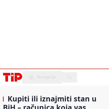
Mobile menu
Navigacija
Kupiti ili iznajmiti stan u
BiH – računica koja vas