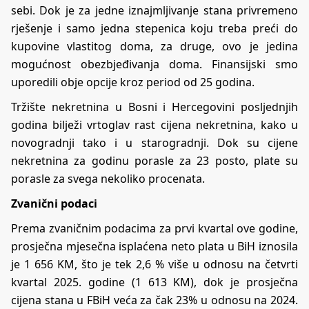
sebi. Dok je za jedne iznajmljivanje stana privremeno
rješenje i samo jedna stepenica koju treba preći do
kupovine vlastitog doma, za druge, ovo je jedina
mogućnost obezbjeđivanja doma. Finansijski smo
uporedili obje opcije kroz period od 25 godina.
Tržište nekretnina u Bosni i Hercegovini posljednjih
godina bilježi vrtoglav rast cijena nekretnina, kako u
novogradnji tako i u starogradnji. Dok su cijene
nekretnina za godinu porasle za 23 posto, plate su
porasle za svega nekoliko procenata.
Zvanični podaci
Prema zvaničnim podacima za prvi kvartal ove godine,
prosječna mjesečna isplaćena neto plata u BiH iznosila
je 1 656 KM, što je tek 2,6 % više u odnosu na četvrti
kvartal 2025. godine (1 613 KM), dok je prosječna
cijena stana u FBiH veća za čak 23% u odnosu na 2024.