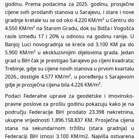
godinu. Prema podacima za 2025. godinu, prosječne
cijene svih prodanih stanova u Sarajevu, i stare i nove
gradnje kretale su se od oko 4.220 KM/m² u Centru do
4.550 KM/m² na Starom Gradu, dok su Ilidža i Vogošća
rasle između 17 i 20% u odnosu na godinu ranije. U
Banjoj Luci novogradnja se kreće od 3.100 KM pa do
5.900 KM/m² u ekskluzivnijim dijelovima grada. Jedan
grad u BiH čak je prestigao Sarajevo po cijeni kvadrata;
Trebinje, gdje su cijene novih stanova u prvom kvartalu
2026., dostigle 4.577 KM/m², u poređenju s Sarajevom
gdje je prosječna cijena bila 4.226 KM/m².
Podaci Federalne uprave za geodetske i imovinsko-
pravne poslove za prošlu godinu pokazuju kako je na
području Federacije BiH prodato 23.398 nekretnina,
ukupne vrijednosti 1.896.158.837 KM. Prosječna cijena
stana na sekundarnom tržištu (stara gradnja) u
Federaciji BiH iznosi 3.100 KM/m2. Najviša ostvarena