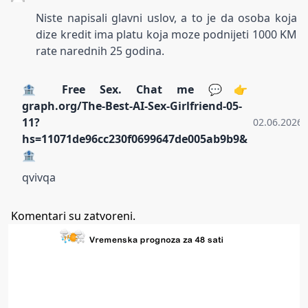
Niste napisali glavni uslov, a to je da osoba koja
dize kredit ima platu koja moze podnijeti 1000 KM
rate narednih 25 godina.
🏦 Free Sex. Chat me 💬👉
graph.org/The-Best-AI-Sex-Girlfriend-05-
11?
02.06.2026.
hs=11071de96cc230f0699647de005ab9b9&
🏦
qvivqa
Komentari su zatvoreni.