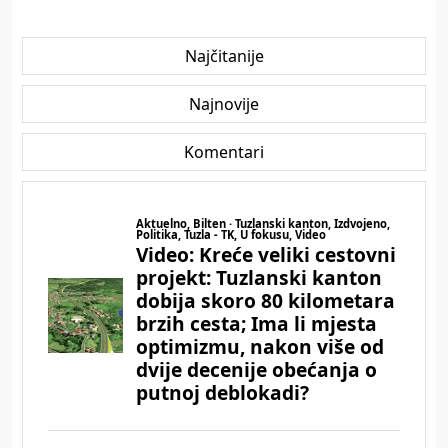
Najčitanije
Najnovije
Komentari