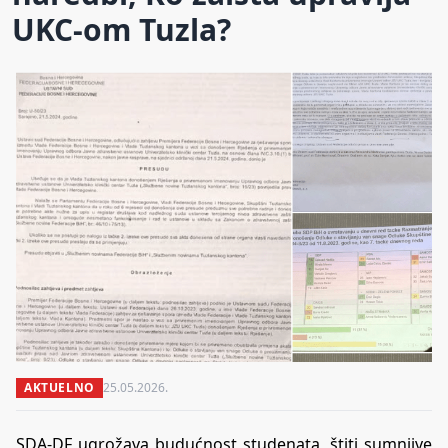
UKC-om Tuzla?
AKTUELNO
25.05.2026.
SDA-DF ugrožava budućnost studenata, štiti sumnjive