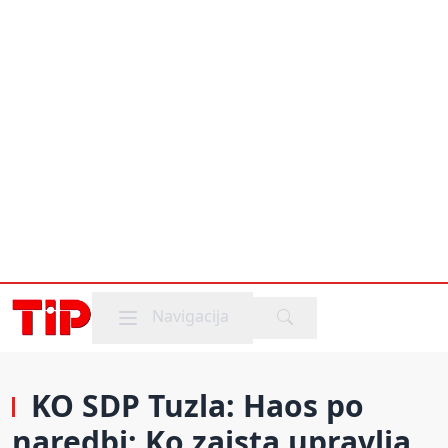
Mobile menu
Navigacija
KO SDP Tuzla: Haos po
naredbi; Ko zaista upravlja