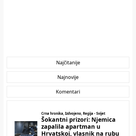
Najčitanije
Najnovije
Komentari