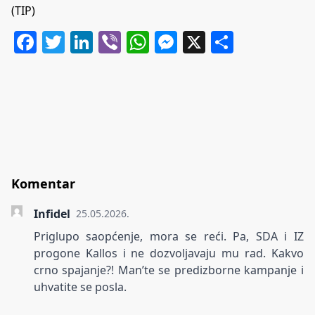
(TIP)
Facebook
Twitter
LinkedIn
Viber
WhatsApp
Messenger
X
Share
Komentar
Infidel
25.05.2026.
Priglupo saopćenje, mora se reći. Pa, SDA i IZ
progone Kallos i ne dozvoljavaju mu rad. Kakvo
crno spajanje?! Man’te se predizborne kampanje i
uhvatite se posla.