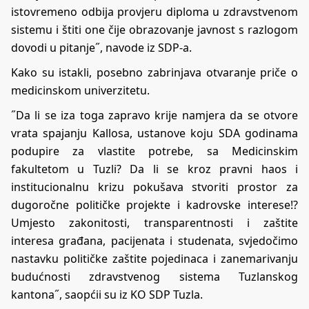
istovremeno odbija provjeru diploma u zdravstvenom
sistemu i štiti one čije obrazovanje javnost s razlogom
dovodi u pitanje˝, navode iz SDP-a.
Kako su istakli, posebno zabrinjava otvaranje priče o
medicinskom univerzitetu.
˝Da li se iza toga zapravo krije namjera da se otvore
vrata spajanju Kallosa, ustanove koju SDA godinama
podupire za vlastite potrebe, sa Medicinskim
fakultetom u Tuzli? Da li se kroz pravni haos i
institucionalnu krizu pokušava stvoriti prostor za
dugoročne političke projekte i kadrovske interese!?
Umjesto zakonitosti, transparentnosti i zaštite
interesa građana, pacijenata i studenata, svjedočimo
nastavku političke zaštite pojedinaca i zanemarivanju
budućnosti zdravstvenog sistema Tuzlanskog
kantona˝, saopćii su iz KO SDP Tuzla.