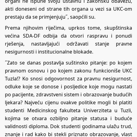
organi ne ispune svoju ustavnu i zakonsku obavezu,
akti doneseni od strane tih organa u vezi sa UKC-om
prestaju da se primjenjuju˝, saopćili su.
Prema njihovim riječima, uprkos tome, skupštinska
većina SDA-DF odbija da otvori raspravu i ponudi
rješenja, nastavljajući održavati stanje pravne
nesigurnosti i institucionalne blokade.
˝Zato se danas postavlja suštinsko pitanje: po kojem
pravnom osnovu i po kojem zakonu funkcioniše UKC
Tuzla!? Ko snosi odgovornost za pravnu nesigurnost,
odluke koje se donose i posljedice koje mogu nastati
po pacijente, zdravstveni sistem i obrazovanje budućih
ljekara? Najveću cijenu ovakve politike mogli bi platiti
studenti Medicinskog fakulteta Univerziteta u Tuzli,
kojima se otvara ozbiljno pitanje statusa i buduće
validnosti diploma. Dok studenti godinama ulažu trud,
znanje i rad kako bi stekli priznato obrazovanje, vlast