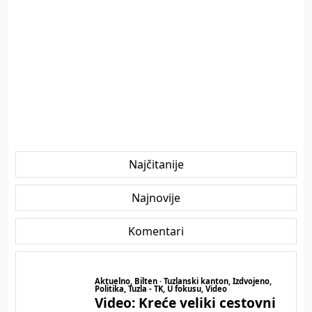
Najčitanije
Najnovije
Komentari