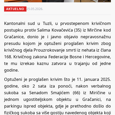
AKTUELNO
25.05.2026.
Kantonalni sud u Tuzli, u prvostepenom krivičnom
postupku protiv Salima Kovačevića (35) iz Mirčine kod
Gračanice, donio je i javno objavio nepravosnažnu
presudu kojom je optuženi proglašen krivim zbog
krivičnog djela Prouzrokovanje smrti iz nehata iz člana
168. Krivičnog zakona Federacije Bosne i Hercegovine,
te mu izrekao kaznu zatvora u trajanju od jedne
godine.
Optuženi je proglašen krivim što je 11. januara 2025.
godine, oko 2 sata iza ponoći, nakon verbalnog
sukoba sa Senadom Smajićem (66) iz Miričine u
jednom ugostiteljskom objektu u Gračanici, na
parkingu ispred objekta, gdje je prethodno došlo do
fizičkog sukoba sa više gostiju navedenog objekta koji