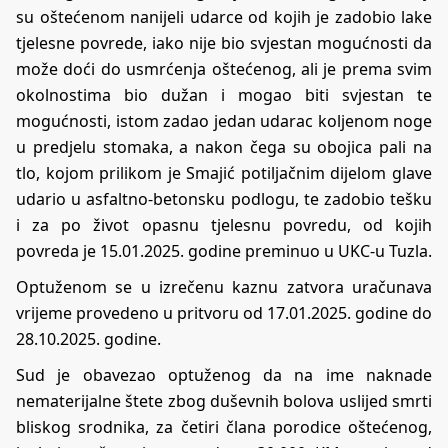
su oštećenom nanijeli udarce od kojih je zadobio lake
tjelesne povrede, iako nije bio svjestan mogućnosti da
može doći do usmrćenja oštećenog, ali je prema svim
okolnostima bio dužan i mogao biti svjestan te
mogućnosti, istom zadao jedan udarac koljenom noge
u predjelu stomaka, a nakon čega su obojica pali na
tlo, kojom prilikom je Smajić potiljačnim dijelom glave
udario u asfaltno-betonsku podlogu, te zadobio tešku
i za po život opasnu tjelesnu povredu, od kojih
povreda je 15.01.2025. godine preminuo u UKC-u Tuzla.
Optuženom se u izrečenu kaznu zatvora uračunava
vrijeme provedeno u pritvoru od 17.01.2025. godine do
28.10.2025. godine.
Sud je obavezao optuženog da na ime naknade
nematerijalne štete zbog duševnih bolova uslijed smrti
bliskog srodnika, za četiri člana porodice oštećenog,