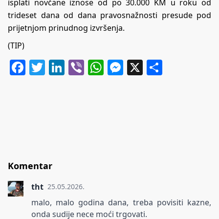
isplati novčane iznose od po 30.000 KM u roku od
trideset dana od dana pravosnažnosti presude pod
prijetnjom prinudnog izvršenja.
(TIP)
Facebook
Twitter
LinkedIn
Viber
WhatsApp
Messenger
X
Share
Komentar
tht
25.05.2026.
malo, malo godina dana, treba povisiti kazne,
onda sudije nece moći trgovati.