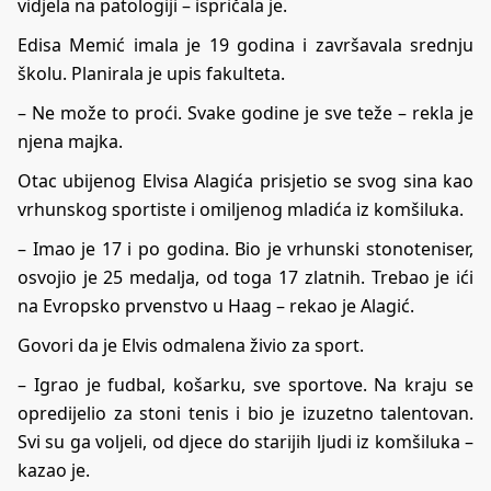
vidjela na patologiji – ispričala je.
Edisa Memić imala je 19 godina i završavala srednju
školu. Planirala je upis fakulteta.
– Ne može to proći. Svake godine je sve teže – rekla je
njena majka.
Otac ubijenog Elvisa Alagića prisjetio se svog sina kao
vrhunskog sportiste i omiljenog mladića iz komšiluka.
– Imao je 17 i po godina. Bio je vrhunski stonoteniser,
osvojio je 25 medalja, od toga 17 zlatnih. Trebao je ići
na Evropsko prvenstvo u Haag – rekao je Alagić.
Govori da je Elvis odmalena živio za sport.
– Igrao je fudbal, košarku, sve sportove. Na kraju se
opredijelio za stoni tenis i bio je izuzetno talentovan.
Svi su ga voljeli, od djece do starijih ljudi iz komšiluka –
kazao je.