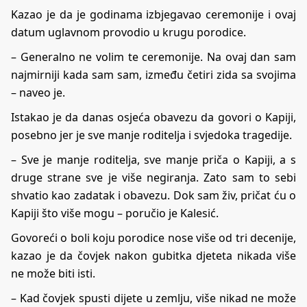
Kazao je da je godinama izbjegavao ceremonije i ovaj
datum uglavnom provodio u krugu porodice.
– Generalno ne volim te ceremonije. Na ovaj dan sam
najmirniji kada sam sam, između četiri zida sa svojima
– naveo je.
Istakao je da danas osjeća obavezu da govori o Kapiji,
posebno jer je sve manje roditelja i svjedoka tragedije.
– Sve je manje roditelja, sve manje priča o Kapiji, a s
druge strane sve je više negiranja. Zato sam to sebi
shvatio kao zadatak i obavezu. Dok sam živ, pričat ću o
Kapiji što više mogu – poručio je Kalesić.
Govoreći o boli koju porodice nose više od tri decenije,
kazao je da čovjek nakon gubitka djeteta nikada više
ne može biti isti.
– Kad čovjek spusti dijete u zemlju, više nikad ne može