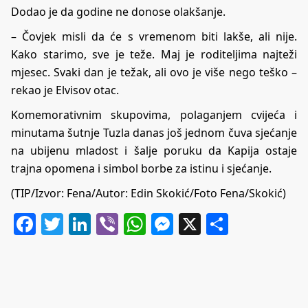
Dodao je da godine ne donose olakšanje.
– Čovjek misli da će s vremenom biti lakše, ali nije.
Kako starimo, sve je teže. Maj je roditeljima najteži
mjesec. Svaki dan je težak, ali ovo je više nego teško –
rekao je Elvisov otac.
Komemorativnim skupovima, polaganjem cvijeća i
minutama šutnje Tuzla danas još jednom čuva sjećanje
na ubijenu mladost i šalje poruku da Kapija ostaje
trajna opomena i simbol borbe za istinu i sjećanje.
(TIP/Izvor: Fena/Autor: Edin Skokić/Foto Fena/Skokić)
Facebook
Twitter
LinkedIn
Viber
WhatsApp
Messenger
X
Share