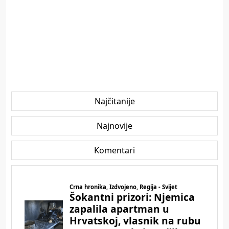
Najčitanije
Najnovije
Komentari