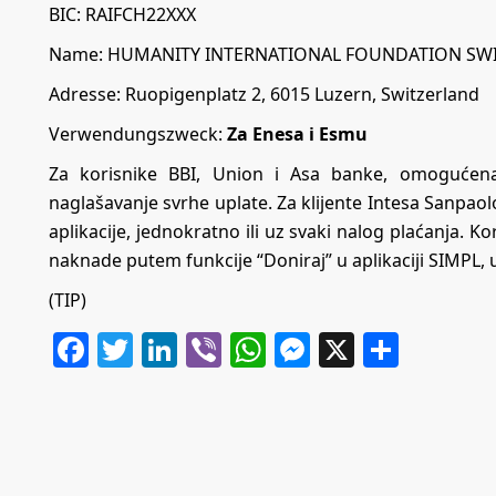
BIC: RAIFCH22XXX
Name: HUMANITY INTERNATIONAL FOUNDATION SWI
Adresse: Ruopigenplatz 2, 6015 Luzern, Switzerland
Verwendungszweck:
Za Enesa i Esmu
Za korisnike BBI, Union i Asa banke, omogućena
naglašavanje svrhe uplate. Za klijente Intesa Sanp
aplikacije, jednokratno ili uz svaki nalog plaćanja. K
naknade putem funkcije “Doniraj” u aplikaciji SIMPL, 
(TIP)
Facebook
Twitter
LinkedIn
Viber
WhatsApp
Messenger
X
Share