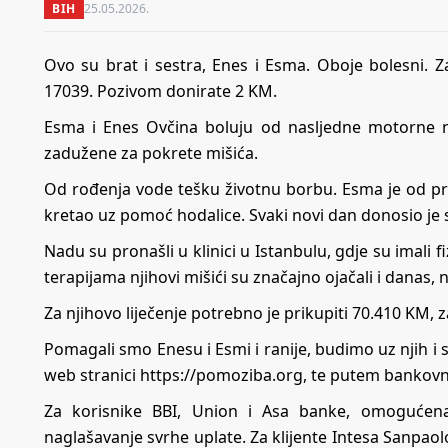
BIH
25.05.2026.
Ovo su brat i sestra, Enes i Esma. Oboje bolesni. 
17039. Pozivom donirate 2 KM.
Esma i Enes Ovčina boluju od nasljedne motorne neu
zadužene za pokrete mišića.
Od rođenja vode tešku životnu borbu. Esma je od pro
kretao uz pomoć hodalice. Svaki novi dan donosio je 
Nadu su pronašli u klinici u Istanbulu, gdje su imali f
terapijama njihovi mišići su značajno ojačali i dana
Za njihovo liječenje potrebno je prikupiti 70.410 KM, za
Pomagali smo Enesu i Esmi i ranije, budimo uz njih i
web stranici
https://pomoziba.org
, te putem bankovn
Za korisnike BBI, Union i Asa banke, omogućena
naglašavanje svrhe uplate. Za klijente Intesa Sanp