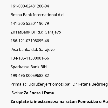
161-000-02481200-94
Bosna Bank International d.d
141-306-53201196-79
ZiraatBank BH d.d. Sarajevo
186-121-03108095-46
Asa banka d.d. Sarajevo
134-105-11300001-66
Sparkasse Bank BiH
199-496-00059682-82
Primalac: Udruženje “Pomozi.ba”, Dr. Fetaha Bećirbego
Svrha:
Za Enesa i Esmu
Za uplate iz inostranstva na račun Pomozi.ba u Aus