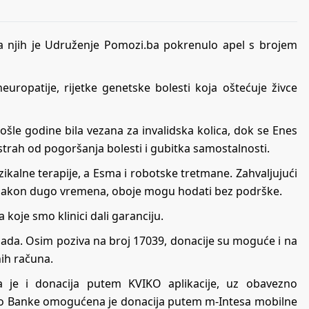
Za njih je Udruženje Pomozi.ba pokrenulo apel s brojem
ropatije, rijetke genetske bolesti koja oštećuje živce
šle godine bila vezana za invalidska kolica, dok se Enes
strah od pogoršanja bolesti i gubitka samostalnosti.
izikalne terapije, a Esma i robotske tretmane. Zahvaljujući
s, nakon dugo vremena, oboje mogu hodati bez podrške.
 koje smo klinici dali garanciju.
 sada. Osim poziva na broj 17039, donacije su moguće i na
ih računa.
 je i donacija putem KVIKO aplikacije, uz obavezno
aolo Banke omogućena je donacija putem m-Intesa mobilne