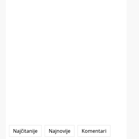
Najčitanije
Najnovije
Komentari