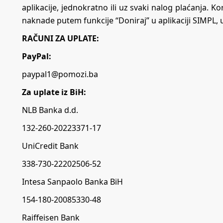
aplikacije, jednokratno ili uz svaki nalog plaćanja. K
naknade putem funkcije “Doniraj” u aplikaciji SIMPL, 
RAČUNI ZA UPLATE:
PayPal:
paypal1@pomozi.ba
Za uplate iz BiH:
NLB Banka d.d.
132-260-20223371-17
UniCredit Bank
338-730-22202506-52
Intesa Sanpaolo Banka BiH
154-180-20085330-48
Raiffeisen Bank