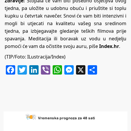
Zdravlje:
Stopala će vam biti posebno osjetljiva ovog
tjedna, pa uložite u udobnu obuću i priuštite si toplu
kupku u četvrtak navečer. Snovi će vam biti intenzivni i
mogli bi utjecati na kvalitetu vašeg sna sredinom
tjedna, pa izbjegavajte gledanje teških filmova prije
spavanja. Meditacija ili boravak uz vodu u nedjelju
pomoći će vam da očistite svoju auru, piše
Index.hr
.
(TIP/Foto: ILustracija/Index)
Facebook
Twitter
LinkedIn
Viber
WhatsApp
Messenger
X
Share