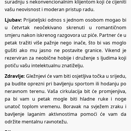
suradnju s nekonvencionalnim klijentom koji će cijeniti
vašu neovisnost i moderan pristup radu.
Ljubav:
Prijateljski odnos s jednom osobom mogao bi
u četvrtak neočekivano skrenuti u romantičnom
smjeru nakon iskrenog razgovora uz piće. Partner će u
petak tražiti više pažnje nego inače, što bi vas moglo
gušiti ako mu jasno ne postavite granice. Vikend je
rezerviran za neobične hobije i druženje s ljudima koji
potiču vašu intelektualnu znatiželju.
Zdravlje:
Gležnjevi će vam biti osjetljiva točka u srijedu,
pa budite oprezni pri bavljenju sportom ili hodanju po
neravnom terenu. Vaša cirkulacija bit će promjenjiva,
pa bi vam u petak mogle biti hladne ruke i noge
unatoč toplom vremenu. Boravak na svježem zraku i
bavljenje laganim aktivnostima pomoći će vam da
održite mentalnu ravnotežu.