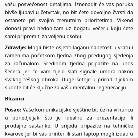
vašu posvećenost detaljima. Iznenadit će vas poruka
bivše ljubavi u četvrtak, no bit ćete dovoljno čvrsti da
ostanete pri svojim trenutnim prioritetima. Vikend
donosi pravi hedonizam uz bogatu večeru koju ćete
sami pripremiti za voljenu osobu.
Zdravlje:
Mogli biste osjetiti laganu napetost u vratu i
ramenima početkom tjedna zbog predugog sjedenja
za računalom. Sredinom tjedna pripazite na unos
šećera jer će vam tijelo slati signale umora nakon
svakog teškog obroka. Duge šetnje u prirodi tijekom
subote bit će ključne za vašu mentalnu regeneraciju.
Blizanci
Posao:
Vaše komunikacijske vještine bit će na vrhuncu
u ponedjeljak, što je idealno za prezentacije ili
prodajne sastanke. U srijedu pripazite na tehničke
kvarove jer bi vas printer ili stari laptop mogli izdati u