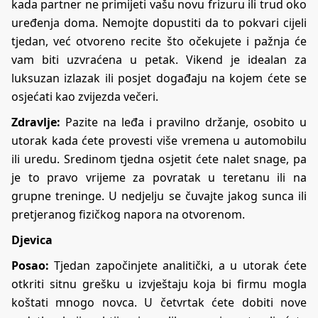
kada partner ne primijeti vašu novu frizuru ili trud oko
uređenja doma. Nemojte dopustiti da to pokvari cijeli
tjedan, već otvoreno recite što očekujete i pažnja će
vam biti uzvraćena u petak. Vikend je idealan za
luksuzan izlazak ili posjet događaju na kojem ćete se
osjećati kao zvijezda večeri.
Zdravlje:
Pazite na leđa i pravilno držanje, osobito u
utorak kada ćete provesti više vremena u automobilu
ili uredu. Sredinom tjedna osjetit ćete nalet snage, pa
je to pravo vrijeme za povratak u teretanu ili na
grupne treninge. U nedjelju se čuvajte jakog sunca ili
pretjeranog fizičkog napora na otvorenom.
Djevica
Posao:
Tjedan započinjete analitički, a u utorak ćete
otkriti sitnu grešku u izvještaju koja bi firmu mogla
koštati mnogo novca. U četvrtak ćete dobiti nove