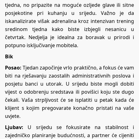
tjedna, no pripazite na moguće ozljede glave ili sitne
posjekotine pri kuhanju u srijedu. Važno je da
iskanalizirate višak adrenalina kroz intenzivan trening
sredinom tjedna kako biste izbjegli nesanicu u
četvrtak. Nedjelja je idealna za boravak u prirodi i
potpuno isključivanje mobitela.
Bik
Posao:
Tjedan započinje vrlo praktično, a fokus će vam
biti na rješavanju zaostalih administrativnih poslova i
posjetu banci u utorak. U srijedu biste mogli dobiti
vijest o odobrenju sredstava ili povišici koju ste dugo
čekali. Vaša strpljivost će se isplatiti u petak kada će
klijent s kojim pregovarate konačno pristati na vaše
uvjete.
Ljubav:
U srijedu se fokusirate na stabilnost i
zajedničko planiranje budućnosti, a partner će cijeniti