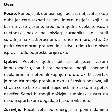
Ovan
Posao:
Ponedjeljak donosi nagli porast natjecateljskog
duha jer ćete saznati za novi interni natječaj koji cilja
baš na vaše vještine. Sredinom tjedna očekujte važan
telefonski poziv od bivšeg suradnika koji nudi
suradnju na kratkoročnom, ali unosnom projektu. Do
petka ćete morati preuzeti inicijativu u timu kako biste
ispravili tuđu pogrešku prije roka.
Ljubav:
Početak tjedna bit će obilježen vašom
impulzivnošću, pa biste partnera mogli iznenaditi
neplaniranim izletom ili kupnjom u utorak. U četvrtak
je moguća manja prepirka oko kućanskih poslova, ali
strasti će se brzo smiriti zajedničkim izlaskom u petak
navečer. Samci bi mogli doživjeti sudbinski susret na
nekom sportskom događaju tijekom vikenda.
Zdravlje:
Pucat ćete od energije u prvim danima