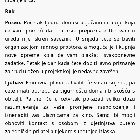
lupanje srca.
Rak
Posao:
Početak tjedna donosi pojačanu intuiciju koja
će vam pomoći da u utorak prepoznate tko vam u
uredu nije iskren saveznik. U srijedu ćete se baviti
organizacijom radnog prostora, a moguća je i kupnja
nove opreme koja će vam olakšati svakodnevne
zadatke. Petak je dan kada ćete dobiti javno priznanje
za trud uložen u projekt koji je nedavno završen.
Ljubav:
Emotivna plima zahvatit će vas u srijedu, pa
ćete imati potrebu za sigurnošću doma i bliskošću s
obitelji. Partner će u četvrtak pokazati veliku dozu
razumijevanja za vaše promjene raspoloženja i
iznenaditi vas ulaznicama za kino. Samci bi mogli
obnoviti kontakt s osobom iz djetinjstva putem
zajedničkih prijatelja tijekom subotnjeg izlaska.