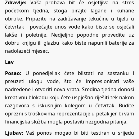
Zdravlje:
Vaša probava bit će osjetljiva na stres
početkom tjedna, stoga birajte lagane i kuhane
obroke. Pripazite na zadržavanje tekućine u tijelu u
četvrtak i povećajte unos vode kako biste se osjećali
lakše i poletnije. Nedjeljno popodne provedite uz
dobru knjigu ili glazbu kako biste napunili baterije za
nadolazeći mjesec.
Lav
Posao:
U ponedjeljak ćete blistati na sastanku i
preuzeti ulogu vođe, što će impresionirati vaše
nadređene i otvoriti nova vrata. Sredina tjedna donosi
kreativnu blokadu koju ćete uspješno riješiti tek nakon
razgovora s iskusnijim kolegom u četvrtak. Budite
oprezni s troškovima reprezentacije u petak jer bi vam
financijska služba mogla postaviti nezgodna pitanja.
Ljubav:
Vaš ponos mogao bi biti testiran u srijedu