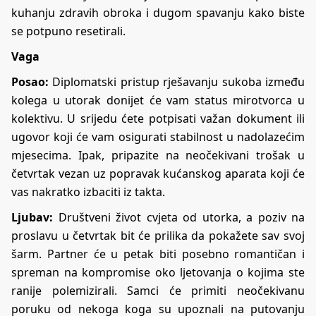
kuhanju zdravih obroka i dugom spavanju kako biste
se potpuno resetirali.
Vaga
Posao:
Diplomatski pristup rješavanju sukoba između
kolega u utorak donijet će vam status mirotvorca u
kolektivu. U srijedu ćete potpisati važan dokument ili
ugovor koji će vam osigurati stabilnost u nadolazećim
mjesecima. Ipak, pripazite na neočekivani trošak u
četvrtak vezan uz popravak kućanskog aparata koji će
vas nakratko izbaciti iz takta.
Ljubav:
Društveni život cvjeta od utorka, a poziv na
proslavu u četvrtak bit će prilika da pokažete sav svoj
šarm. Partner će u petak biti posebno romantičan i
spreman na kompromise oko ljetovanja o kojima ste
ranije polemizirali. Samci će primiti neočekivanu
poruku od nekoga koga su upoznali na putovanju