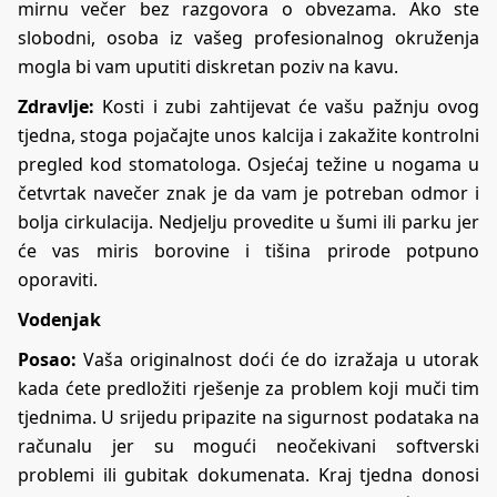
mirnu večer bez razgovora o obvezama. Ako ste
slobodni, osoba iz vašeg profesionalnog okruženja
mogla bi vam uputiti diskretan poziv na kavu.
Zdravlje:
Kosti i zubi zahtijevat će vašu pažnju ovog
tjedna, stoga pojačajte unos kalcija i zakažite kontrolni
pregled kod stomatologa. Osjećaj težine u nogama u
četvrtak navečer znak je da vam je potreban odmor i
bolja cirkulacija. Nedjelju provedite u šumi ili parku jer
će vas miris borovine i tišina prirode potpuno
oporaviti.
Vodenjak
Posao:
Vaša originalnost doći će do izražaja u utorak
kada ćete predložiti rješenje za problem koji muči tim
tjednima. U srijedu pripazite na sigurnost podataka na
računalu jer su mogući neočekivani softverski
problemi ili gubitak dokumenata. Kraj tjedna donosi