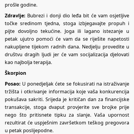
prošle godine.
Zdravlje:
Bubrezi i donji dio leđa bit će vam osjetljive
točke sredinom tjedna, stoga izbjegavajte propuh i
pijte dovoljno tekućine. Joga ili lagano istezanje u
petak ujutro pomoći će vam da se riješite napetosti
nakupljene tijekom radnih dana. Nedjelju provedite u
društvu dragih ljudi jer će vam socijalizacija djelovati
kao najbolja terapija.
Škorpion
Posao:
U ponedjeljak ćete se fokusirati na istraživanje
tržišta i otkrivanje informacija koje vaša konkurencija
pokušava sakriti. Srijeda je kritičan dan za financijske
transakcije, stoga dvaput provjerite sve brojke prije
nego što pritisnete tipku za slanje. Vaša upornost
rezultirat će uspješnim završetkom teškog pregovora
u petak poslijepodne.