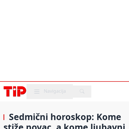
Mobile menu
Navigacija
Sedmični horoskop: Kome
stiže novac, a kome ljubavni