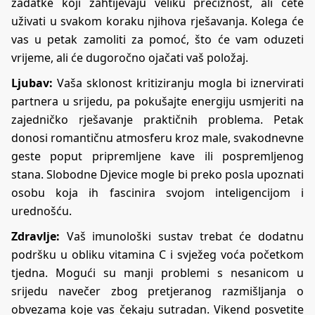
zadatke koji zahtijevaju veliku preciznost, ali ćete
uživati u svakom koraku njihova rješavanja. Kolega će
vas u petak zamoliti za pomoć, što će vam oduzeti
vrijeme, ali će dugoročno ojačati vaš položaj.
Ljubav:
Vaša sklonost kritiziranju mogla bi iznervirati
partnera u srijedu, pa pokušajte energiju usmjeriti na
zajedničko rješavanje praktičnih problema. Petak
donosi romantičnu atmosferu kroz male, svakodnevne
geste poput pripremljene kave ili pospremljenog
stana. Slobodne Djevice mogle bi preko posla upoznati
osobu koja ih fascinira svojom inteligencijom i
urednošću.
Zdravlje:
Vaš imunološki sustav trebat će dodatnu
podršku u obliku vitamina C i svježeg voća početkom
tjedna. Mogući su manji problemi s nesanicom u
srijedu navečer zbog pretjeranog razmišljanja o
obvezama koje vas čekaju sutradan. Vikend posvetite