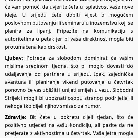
će vam pomoći da uvjerite šefa u isplativost vaše nove
ideje. U srijedu ćete dobiti vijest o mogućem
poslovnom putovanju ili seminaru u inozemstvu koji se
planira za lipanj. Pripazite na komunikaciju s
autoritetima u petak jer bi vaša direktnost mogla biti
protumačena kao drskost.
Ljubav:
Potreba za slobodom dominirat će vašim
mislima sredinom tjedna, što bi moglo dovesti do
udaljavanja od partnera u srijedu. Ipak, zajednička
avantura ili planiranje vikend putovanja u četvrtak
ponovno će vas zbližiti i unijeti smijeh u vezu. Slobodni
Strijelci mogli bi upoznati osobu stranog podrijetla ili
nekoga tko dijeli njihov smisao za humor.
Zdravlje:
Bit ćete u pokretu cijeli tjedan, što će
pozitivno utjecati na vašu kondiciju, ali pazite da ne
pretjerate s aktivnostima u četvrtak. Vaša jetra mogla