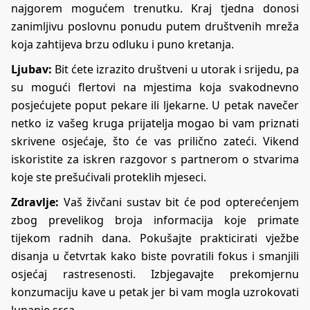
najgorem mogućem trenutku. Kraj tjedna donosi
zanimljivu poslovnu ponudu putem društvenih mreža
koja zahtijeva brzu odluku i puno kretanja.
Ljubav:
Bit ćete izrazito društveni u utorak i srijedu, pa
su mogući flertovi na mjestima koja svakodnevno
posjećujete poput pekare ili ljekarne. U petak navečer
netko iz vašeg kruga prijatelja mogao bi vam priznati
skrivene osjećaje, što će vas prilično zateći. Vikend
iskoristite za iskren razgovor s partnerom o stvarima
koje ste prešućivali proteklih mjeseci.
Zdravlje:
Vaš živčani sustav bit će pod opterećenjem
zbog prevelikog broja informacija koje primate
tijekom radnih dana. Pokušajte prakticirati vježbe
disanja u četvrtak kako biste povratili fokus i smanjili
osjećaj rastresenosti. Izbjegavajte prekomjernu
konzumaciju kave u petak jer bi vam mogla uzrokovati