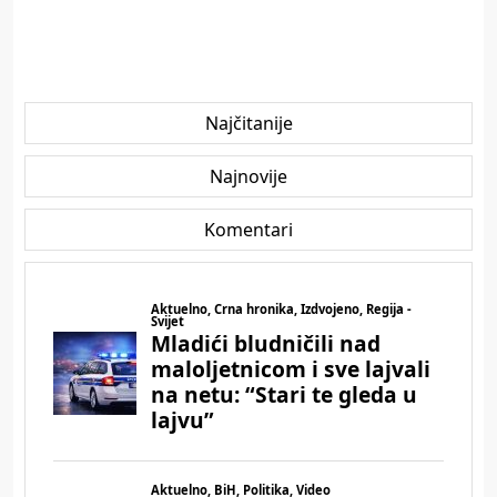
Najčitanije
Najnovije
Komentari