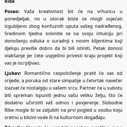
Ribe
Posao:
Vaša kreativnost bit će na vrhuncu u
ponedjeljak, no u utorak biste se mogli osjećati
izgubljeno zbog konfuznih uputa vašeg nadređenog.
Sredinom tjedna oslonite se na svoju intuiciju pri
donošenju odluka o suradnji s novim klijentima koji
djeluju previše dobro da bi bili istiniti. Petak donosi
olakšanje jer ćete uspješno privesti kraju projekt koji
vas je iscrpljivao.
Ljubav:
Romantično raspoloženje pratit će vas od
srijede, a poruka od stare simpatije u četvrtak navečer
izazvat će nostalgiju u vašem srcu. Partner će u subotu
biti spreman ispuniti jednu vašu veliku želju, što će
dodatno učvrstiti vaš odnos i povjerenje. Slobodne
Ribe mogle bi se zaljubiti na prvi pogled u osobu koju
sretnu u blizini vode ili na kulturnom događaju.