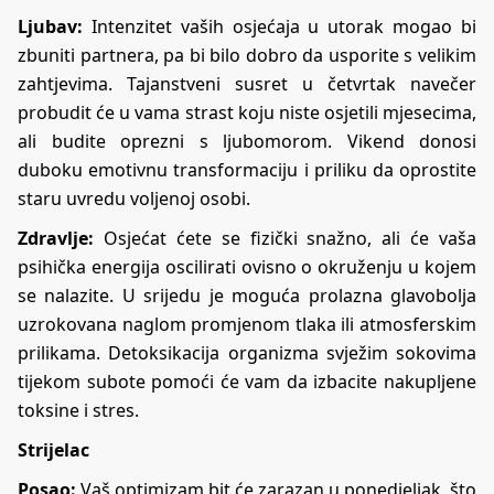
Ljubav:
Intenzitet vaših osjećaja u utorak mogao bi
zbuniti partnera, pa bi bilo dobro da usporite s velikim
zahtjevima. Tajanstveni susret u četvrtak navečer
probudit će u vama strast koju niste osjetili mjesecima,
ali budite oprezni s ljubomorom. Vikend donosi
duboku emotivnu transformaciju i priliku da oprostite
staru uvredu voljenoj osobi.
Zdravlje:
Osjećat ćete se fizički snažno, ali će vaša
psihička energija oscilirati ovisno o okruženju u kojem
se nalazite. U srijedu je moguća prolazna glavobolja
uzrokovana naglom promjenom tlaka ili atmosferskim
prilikama. Detoksikacija organizma svježim sokovima
tijekom subote pomoći će vam da izbacite nakupljene
toksine i stres.
Strijelac
Posao:
Vaš optimizam bit će zarazan u ponedjeljak, što