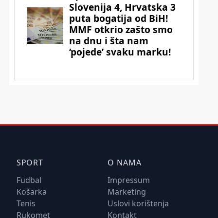
SPORT
O NAMA
Fudbal
Impressum
Košarka
Marketing
Tenis
Uslovi korištenja
Rukomet
Kontakt