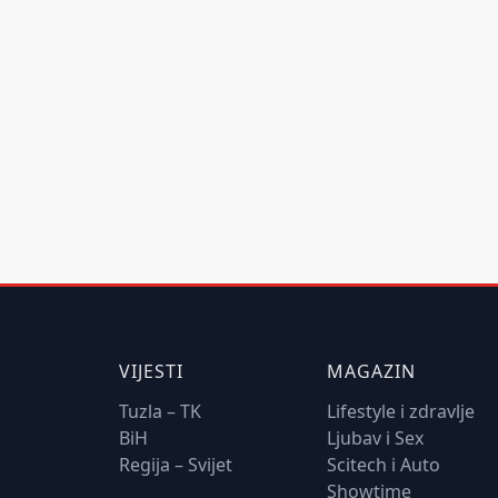
VIJESTI
MAGAZIN
Tuzla – TK
Lifestyle i zdravlje
BiH
Ljubav i Sex
Regija – Svijet
Scitech i Auto
Showtime