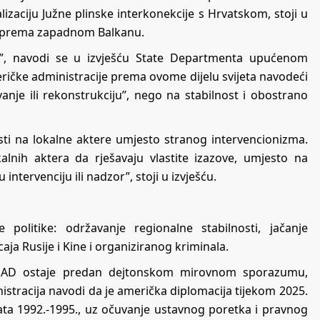
izaciju Južne plinske interkonekcije s Hrvatskom, stoji u
u prema zapadnom Balkanu.
ava”, navodi se u izvješću State Departmenta upućenom
ičke administracije prema ovome dijelu svijeta navodeći
anje ili rekonstrukciju”, nego na stabilnost i obostrano
ti na lokalne aktere umjesto stranog intervencionizma.
alnih aktera da rješavaju vlastite izazove, umjesto na
ntervenciju ili nadzor”, stoji u izvješću.
 politike: održavanje regionalne stabilnosti, jačanje
ja Rusije i Kine i organiziranog kriminala.
a SAD ostaje predan dejtonskom mirovnom sporazumu,
nistracija navodi da je američka diplomacija tijekom 2025.
ata 1992.-1995., uz očuvanje ustavnog poretka i pravnog