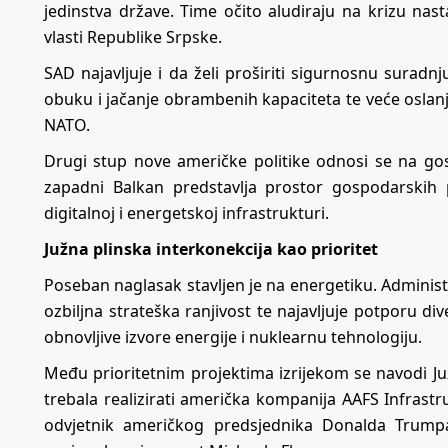
jedinstva države. Time očito aludiraju na krizu n
vlasti Republike Srpske.
SAD najavljuje i da želi proširiti sigurnosnu suradn
obuku i jačanje obrambenih kapaciteta te veće oslanj
NATO.
Drugi stup nove američke politike odnosi se na gos
zapadni Balkan predstavlja prostor gospodarskih
digitalnoj i energetskoj infrastrukturi.
Južna plinska interkonekcija kao prioritet
Poseban naglasak stavljen je na energetiku. Administra
ozbiljna strateška ranjivost te najavljuje potporu div
obnovljive izvore energije i nuklearnu tehnologiju.
Među prioritetnim projektima izrijekom se navodi Ju
trebala realizirati američka kompanija AAFS Infrastr
odvjetnik američkog predsjednika Donalda Trumpa