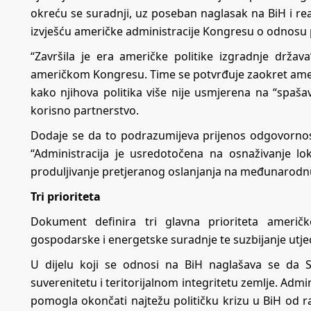
okreću se suradnji, uz poseban naglasak na BiH i real
izvješću američke administracije Kongresu o odnos
“Završila je era američke politike izgradnje drž
američkom Kongresu. Time se potvrđuje zaokret amer
kako njihova politika više nije usmjerena na “spašav
korisno partnerstvo.
Dodaje se da to podrazumijeva prijenos odgovornos
“Administracija je usredotočena na osnaživanje lok
produljivanje pretjeranog oslanjanja na međunarodnu i
Tri prioriteta
Dokument definira tri glavna prioriteta američke
gospodarske i energetske suradnje te suzbijanje utjeca
U dijelu koji se odnosi na BiH naglašava se d
suverenitetu i teritorijalnom integritetu zemlje. Admi
pomogla okončati najtežu političku krizu u BiH od r