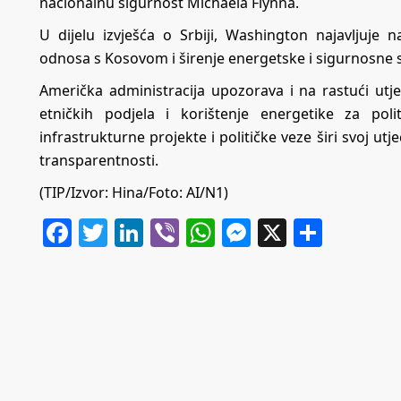
nacionalnu sigurnost Michaela Flynna.
U dijelu izvješća o Srbiji, Washington najavljuje 
odnosa s Kosovom i širenje energetske i sigurnosne 
Američka administracija upozorava i na rastući utje
etničkih podjela i korištenje energetike za pol
infrastrukturne projekte i političke veze širi svoj ut
transparentnosti.
(TIP/Izvor: Hina/Foto: AI/N1)
Facebook
Twitter
LinkedIn
Viber
WhatsApp
Messenger
X
Share