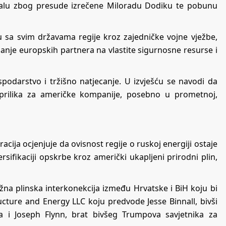
astalu zbog presude izrečene Miloradu Dodiku te pobunu
ju sa svim državama regije kroz zajedničke vojne vježbe,
anje europskih partnera na vlastite sigurnosne resurse i
podarstvo i tržišno natjecanje. U izvješću se navodi da
 prilika za američke kompanije, posebno u prometnoj,
cija ocjenjuje da ovisnost regije o ruskoj energiji ostaje
ersifikaciji opskrbe kroz američki ukapljeni prirodni plin,
žna plinska interkonekcija između Hrvatske i BiH koju bi
ucture and Energy LLC koju predvode Jesse Binnall, bivši
 i Joseph Flynn, brat bivšeg Trumpova savjetnika za