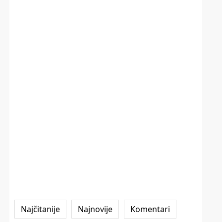
Najčitanije
Najnovije
Komentari