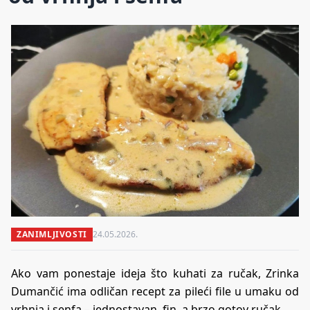
ZANIMLJIVOSTI
24.05.2026.
Ako vam ponestaje ideja što kuhati za ručak, Zrinka
Dumančić ima odličan recept za pileći file u umaku od
vrhnja i senfa – jednostavan, fin, a brzo gotov ručak.