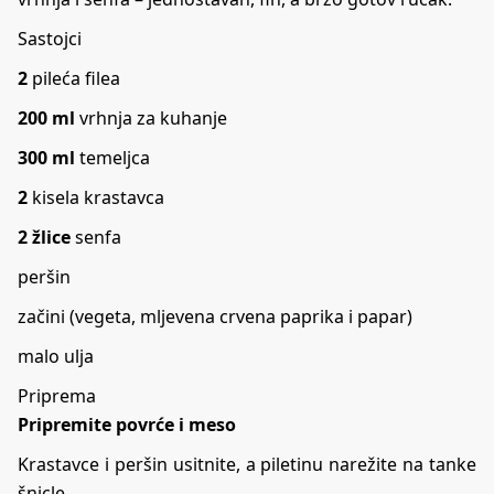
Sastojci
2
pileća filea
200 ml
vrhnja za kuhanje
300 ml
temeljca
2
kisela krastavca
2 žlice
senfa
peršin
začini (vegeta, mljevena crvena paprika i papar)
malo ulja
Priprema
Pripremite povrće i meso
Krastavce i peršin usitnite, a piletinu narežite na tanke
šnicle.