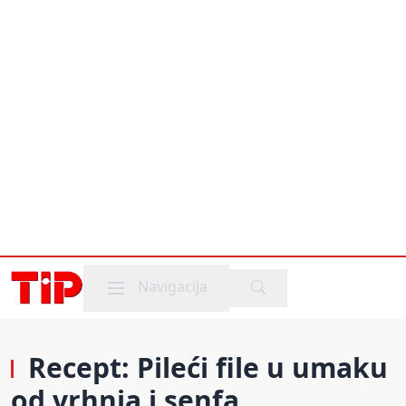
Mobile menu
Navigacija
Recept: Pileći file u umaku
od vrhnja i senfa