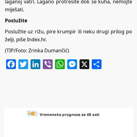
laganoj vatri. Lagano protresite dok se kuha, nemojte
miješati.
Poslužite
Poslužite uz rižu, pire krumpir ili neku drugi prilog po
želji, piše Index.hr.
(TIP/Foto: Zrinka Dumančić)
Facebook
Twitter
LinkedIn
Viber
WhatsApp
Messenger
X
Share