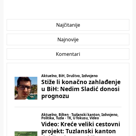
Najčitanije
Najnovije
Komentari