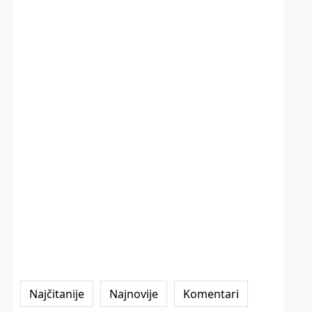
Najčitanije
Najnovije
Komentari