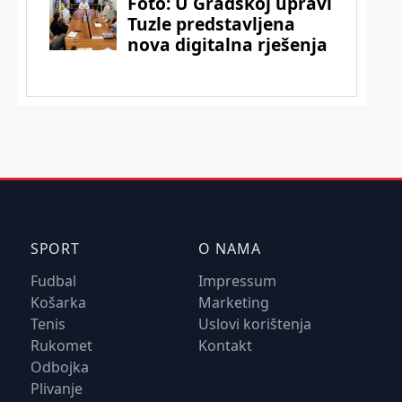
SPORT
O NAMA
Fudbal
Impressum
Košarka
Marketing
Tenis
Uslovi korištenja
Rukomet
Kontakt
Odbojka
Plivanje