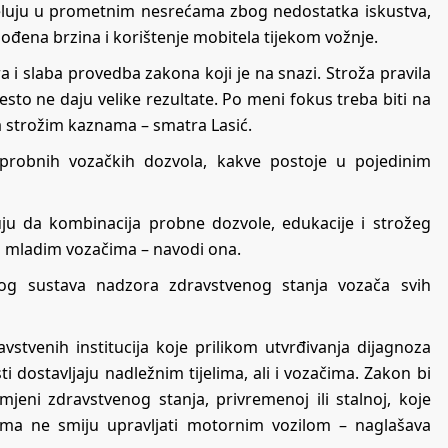
jeluju u prometnim nesrećama zbog nedostatka iskustva,
gođena brzina i korištenje mobitela tijekom vožnje.
 i slaba provedba zakona koji je na snazi. Stroža pravila
esto ne daju velike rezultate. Po meni fokus treba biti na
a strožim kaznama – smatra Lasić.
probnih vozačkih dozvola, kakve postoje u pojedinim
uju da kombinacija probne dozvole, edukacije i strožeg
 mladim vozačima – navodi ona.
tog sustava nadzora zdravstvenog stanja vozača svih
stvenih institucija koje prilikom utvrđivanja dijagnoza
i dostavljaju nadležnim tijelima, ali i vozačima. Zakon bi
mjeni zdravstvenog stanja, privremenoj ili stalnoj, koje
ama ne smiju upravljati motornim vozilom – naglašava