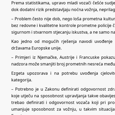
Prema statistikama, upravo mladi vozači češće sud
dok dodatni rizik predstavljaju noćna vožnja, neprila
– Problem često nije dob, nego loša prometna kultura
bez redovne i kvalitetne kontrole prometne policije č
sigurnom i stvarnom stjecanju iskustva, a ne samo n
Kao jedno od mogućih rješenja navodi uvođenje 
državama Europske unije.
– Primjeri iz Njemačke, Austrije i Francuske pokaz
nadzora može smanjiti broj prometnih nesreća među
Ezgeta upozorava i na potrebu uvođenja cjelovi
kategorija.
– Potrebno je u Zakonu definirati odgovornost zdrav
koje utječu na sposobnost upravljanja takve obavijest
trebao definirati i odgovornost vozača koji pri pro
umanjuje sposobnost za vožnju, u takvim situacij