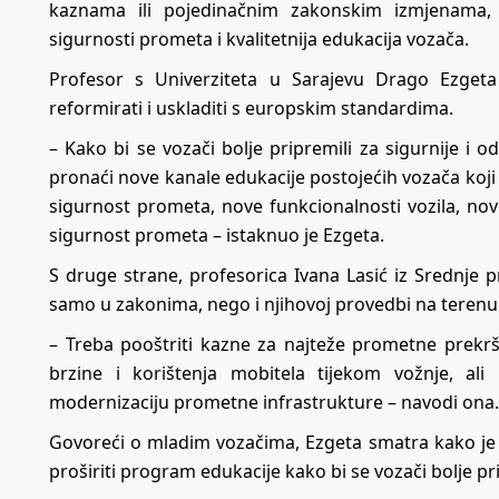
kaznama ili pojedinačnim zakonskim izmjenama,
sigurnosti prometa i kvalitetnija edukacija vozača.
Profesor s Univerziteta u Sarajevu Drago Ezgeta
reformirati i uskladiti s europskim standardima.
– Kako bi se vozači bolje pripremili za sigurnije i
pronaći nove kanale edukacije postojećih vozača koji 
sigurnost prometa, nove funkcionalnosti vozila, nov
sigurnost prometa – istaknuo je Ezgeta.
S druge strane, profesorica Ivana Lasić iz Srednj
samo u zakonima, nego i njihovoj provedbi na terenu
– Treba pooštriti kazne za najteže prometne prekr
brzine i korištenja mobitela tijekom vožnje, ali
modernizaciju prometne infrastrukture – navodi ona.
Govoreći o mladim vozačima, Ezgeta smatra kako je 
proširiti program edukacije kako bi se vozači bolje pr