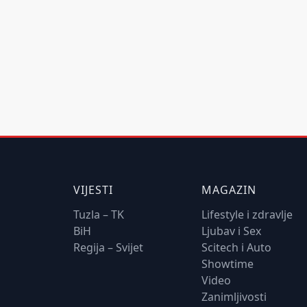
VIJESTI
MAGAZIN
Tuzla – TK
Lifestyle i zdravlje
BiH
Ljubav i Sex
Regija – Svijet
Scitech i Auto
Showtime
Video
Zanimljivosti