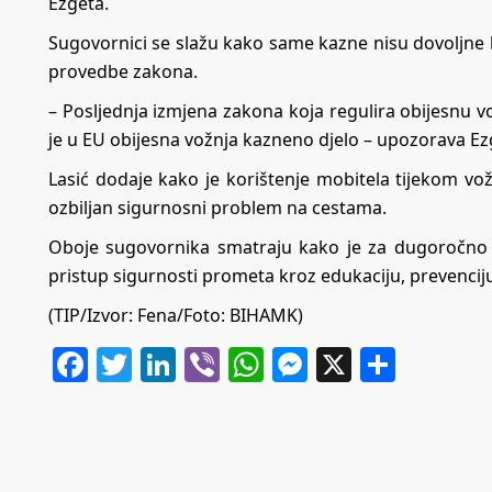
Ezgeta.
Sugovornici se slažu kako same kazne nisu dovoljne be
provedbe zakona.
– Posljednja izmjena zakona koja regulira obijesnu vo
je u EU obijesna vožnja kazneno djelo – upozorava Ez
Lasić dodaje kako je korištenje mobitela tijekom vo
ozbiljan sigurnosni problem na cestama.
Oboje sugovornika smatraju kako je za dugoročno 
pristup sigurnosti prometa kroz edukaciju, prevenciju
(TIP/Izvor: Fena/Foto: BIHAMK)
Facebook
Twitter
LinkedIn
Viber
WhatsApp
Messenger
X
Share