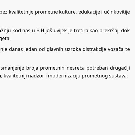
z kvalitetnije prometne kulture, edukacije i učinkovitije
žnju kod nas u BiH još uvijek je tretira kao prekršaj, dok
geta.
žnje danas jedan od glavnih uzroka distrakcije vozača te
smanjenje broja prometnih nesreća potreban drugačiji
, kvalitetniji nadzor i modernizaciju prometnog sustava.