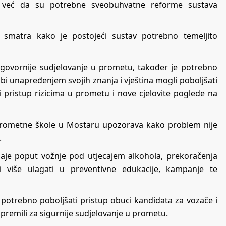
 već da su potrebne sveobuhvatne reforme sustava
 smatra kako je postojeći sustav potrebno temeljito
 odgovornije sudjelovanje u prometu, također je potrebno
bi unapređenjem svojih znanja i vještina mogli poboljšati
i pristup rizicima u prometu i nove cjelovite poglede na
e prometne škole u Mostaru upozorava kako problem nije
.
šaje poput vožnje pod utjecajem alkohola, prekoračenja
 i više ulagati u preventivne edukacije, kampanje te
potrebno poboljšati pristup obuci kandidata za vozače i
ipremili za sigurnije sudjelovanje u prometu.