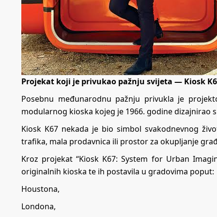
Projekat koji je privukao pažnju svijeta — Kiosk K
Posebnu međunarodnu pažnju privukla je projektom
modularnog kioska kojeg je 1966. godine dizajnirao sl
Kiosk K67 nekada je bio simbol svakodnevnog života
trafika, mala prodavnica ili prostor za okupljanje gra
Kroz projekat “Kiosk K67: System for Urban Imagina
originalnih kioska te ih postavila u gradovima poput:
Houstona,
Londona,