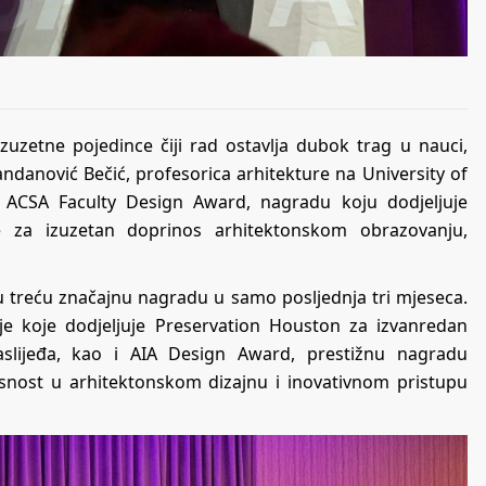
izuzetne pojedince čiji rad ostavlja dubok trag u nauci,
andanović Bečić, profesorica arhitekture na University of
6 ACSA Faculty Design Award, nagradu koju dodjeljuje
re za izuzetan doprinos arhitektonskom obrazovanju,
 treću značajnu nagradu u samo posljednja tri mjeseca.
je koje dodjeljuje Preservation Houston za izvanredan
aslijeđa, kao i AIA Design Award, prestižnu nagradu
rsnost u arhitektonskom dizajnu i inovativnom pristupu