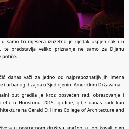
 u samo tri mjeseca izuzetno je rijedak uspjeh čak i u
, te predstavlja veliko priznanje ne samo za Dijanu
 potiče.
ić danas važi za jedno od najprepoznatljivijih imena
re i urbanog dizajna u Sjedinjenim Američkim Državama.
alni put gradila je kroz posvećen rad, obrazovanje i
erzitetu u Houstonu 2015. godine, gdje danas radi kao
hitekture na Gerald D. Hines College of Architecture and
 života u postratnom društvu snažno su oblikovali njen