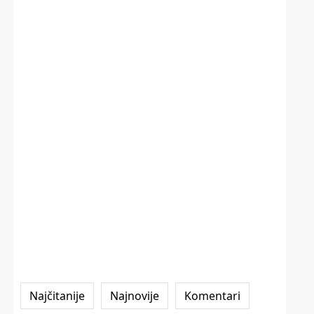
Najčitanije
Najnovije
Komentari