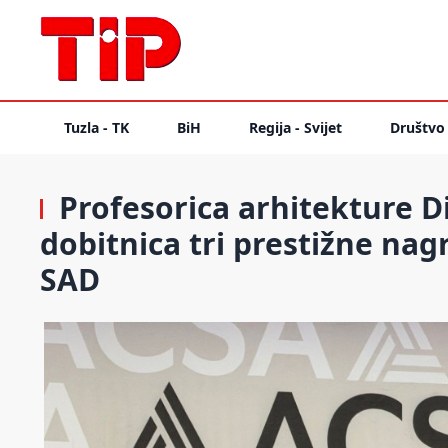
Tuzla - TK
BiH
Regija - Svijet
Društvo
Profesorica arhitekture D
dobitnica tri prestižne nag
SAD