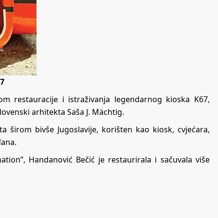
67
 restauracije i istraživanja legendarnog kioska K67,
ovenski arhitekta Saša J. Mächtig.
 širom bivše Jugoslavije, korišten kao kiosk, cvjećara,
đana.
tion”, Handanović Bečić je restaurirala i sačuvala više