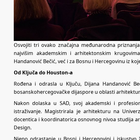
Osvojiti tri ovako značajna međunarodna priznanja
najvišim akademskim i arhitektonskim krugovima
Handanović Bečić, već i za Bosnu i Hercegovinu iz koje
Od Ključa do Houston-a
Rođena i odrasla u Ključu, Dijana Handanović Beč
bosanskohercegovačke dijaspore u oblasti arhitektu
Nakon dolaska u SAD, svoj akademski i profesion
istraživanje. Magistrirala je arhitekturu na Univ
docentica i koordinatorica osnovnog nivoa studija ar
Design.
Njeno odrastanje u Bosni i Hercegovini i iskustvo