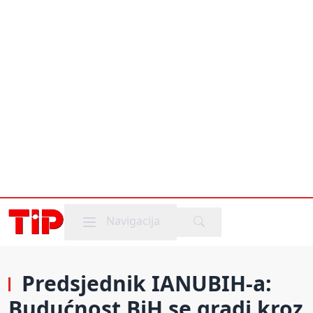
Mobile menu
Navigacija
Predsjednik IANUBIH-a:
Budućnost BiH se gradi kroz