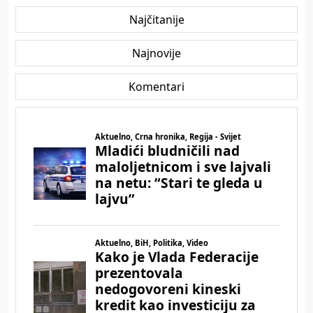
Najčitanije
Najnovije
Komentari