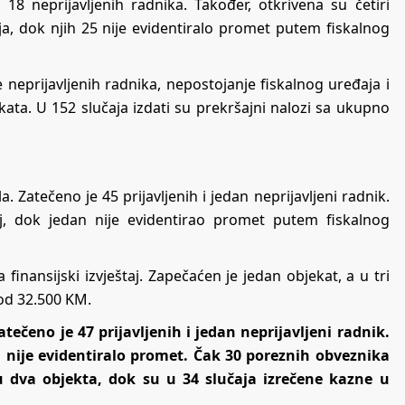
18 neprijavljenih radnika. Također, otkrivena su četiri
a, dok njih 25 nije evidentiralo promet putem fiskalnog
 neprijavljenih radnika, nepostojanje fiskalnog uređaja i
ta. U 152 slučaja izdati su prekršajni nalozi sa ukupno
 Zatečeno je 45 prijavljenih i jedan neprijavljeni radnik.
aj, dok jedan nije evidentirao promet putem fiskalnog
inansijski izvještaj. Zapečaćen je jedan objekat, a u tri
 od 32.500 KM.
ečeno je 47 prijavljenih i jedan neprijavljeni radnik.
ih nije evidentiralo promet. Čak 30 poreznih obveznika
su dva objekta, dok su u 34 slučaja izrečene kazne u