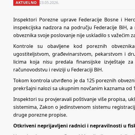
AKTUELNO
23.05.2026.
Inspektori Porezne uprave Federacije Bosne i Her
inspekcijska nadzora na području Federacije BiH, a 
obveznika svoje poslovanje nije uskladilo s važećim 
Kontrole su obavljene kod poreznih obveznika
ugostiteljstvom, građevinarstvom, pekarstvom i dr
licima koja nisu predala finansijske izvještaje
računovodstvu i reviziji u Federaciji BiH.
Tokom kontrola utvrđeno je da 125 poreznih obveznika
prekršajni nalozi sa ukupnim novčanim kaznama od 
Inspektori su provjeravali poštivanje više propisa, u
sistemima, Zakon o jedinstvenom sistemu registracij
druge porezne propise.
Otkriveni neprijavljeni radnici i nepravilnosti u fisk