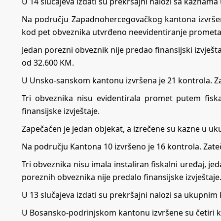
U 14 slučajeva izdati su prekršajni nalozi sa kazna
Na području Zapadnohercegovačkog kantona izvršeno j
kod pet obveznika utvrđeno neevidentiranje prometa
Jedan porezni obveznik nije predao finansijski izvješ
od 32.600 KM.
U Unsko-sanskom kantonu izvršena je 21 kontrola. Zate
Tri obveznika nisu evidentirala promet putem fisk
finansijske izvještaje.
Zapečaćen je jedan objekat, a izrečene su kazne u u
Na području Kantona 10 izvršeno je 16 kontrola. Zateč
Tri obveznika nisu imala instaliran fiskalni uređaj, j
poreznih obveznika nije predalo finansijske izvještaje
U 13 slučajeva izdati su prekršajni nalozi sa ukupni
U Bosansko-podrinjskom kantonu izvršene su četiri k