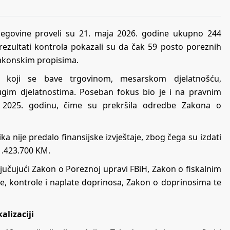
cegovine proveli su 21. maja 2026. godine ukupno 244
rezultati kontrola pokazali su da čak 59 posto poreznih
zakonskim propisima.
 koji se bave trgovinom, mesarskom djelatnošću,
ugim djelatnostima. Poseban fokus bio je i na pravnim
 za 2025. godinu, čime su prekršila odredbe Zakona o
 nije predalo finansijske izvještaje, zbog čega su izdati
1.423.700 KM.
ključujući Zakon o Poreznoj upravi FBiH, Zakon o fiskalnim
e, kontrole i naplate doprinosa, Zakon o doprinosima te
alizaciji