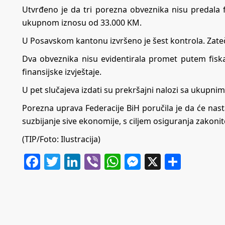
Utvrđeno je da tri porezna obveznika nisu predala fi
ukupnom iznosu od 33.000 KM.
U Posavskom kantonu izvršeno je šest kontrola. Zatečen
Dva obveznika nisu evidentirala promet putem fisk
finansijske izvještaje.
U pet slučajeva izdati su prekršajni nalozi sa ukupn
Porezna uprava Federacije BiH poručila je da će nasta
suzbijanje sive ekonomije, s ciljem osiguranja zakonit
(TIP/Foto: Ilustracija)
Facebook
Twitter
LinkedIn
Viber
WhatsApp
Messenger
X
Share