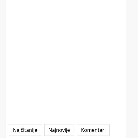
Najčitanije
Najnovije
Komentari