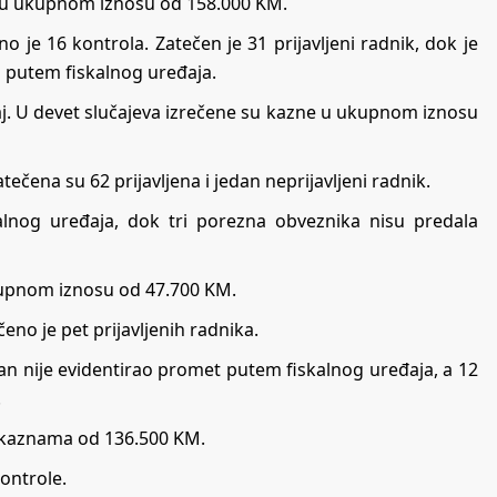
ma u ukupnom iznosu od 158.000 KM.
e 16 kontrola. Zatečen je 31 prijavljeni radnik, dok je
 putem fiskalnog uređaja.
taj. U devet slučajeva izrečene su kazne u ukupnom iznosu
čena su 62 prijavljena i jedan neprijavljeni radnik.
alnog uređaja, dok tri porezna obveznika nisu predala
kupnom iznosu od 47.700 KM.
eno je pet prijavljenih radnika.
edan nije evidentirao promet putem fiskalnog uređaja, a 12
.
m kaznama od 136.500 KM.
ontrole.