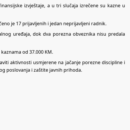
nansijske izvještaje, a u tri slučaja izrečene su kazne u
o je 17 prijavljenih i jedan neprijavljeni radnik.
alnog uređaja, dok dva porezna obveznika nisu predala
im kaznama od 37.000 KM.
viti aktivnosti usmjerene na jačanje porezne discipline i
og poslovanja i zaštite javnih prihoda.