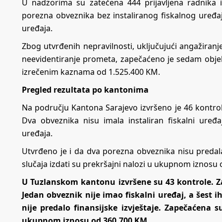
U nadzorima su zatečena 444 prijavljena radnika i 
porezna obveznika bez instaliranog fiskalnog uređaj
uređaja.
Zbog utvrđenih nepravilnosti, uključujući angažiranje
neevidentiranje prometa, zapečaćeno je sedam objeka
izrečenim kaznama od 1.525.400 KM.
Pregled rezultata po kantonima
Na području Kantona Sarajevo izvršeno je 46 kontrola.
Dva obveznika nisu imala instaliran fiskalni uređ
uređaja.
Utvrđeno je i da dva porezna obveznika nisu predala f
slučaja izdati su prekršajni nalozi u ukupnom iznosu
U Tuzlanskom kantonu izvršene su 43 kontrole. Zat
Jedan obveznik nije imao fiskalni uređaj, a šest 
nije predalo finansijske izvještaje. Zapečaćena 
ukupnom iznosu od 360.700 KM
.