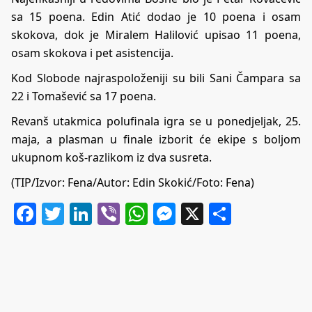
sa 15 poena. Edin Atić dodao je 10 poena i osam
skokova, dok je Miralem Halilović upisao 11 poena,
osam skokova i pet asistencija.
Kod Slobode najraspoloženiji su bili Sani Čampara sa
22 i Tomašević sa 17 poena.
Revanš utakmica polufinala igra se u ponedjeljak, 25.
maja, a plasman u finale izborit će ekipe s boljom
ukupnom koš-razlikom iz dva susreta.
(TIP/Izvor: Fena/Autor: Edin Skokić/Foto: Fena)
Facebook
Twitter
LinkedIn
Viber
WhatsApp
Messenger
X
Share