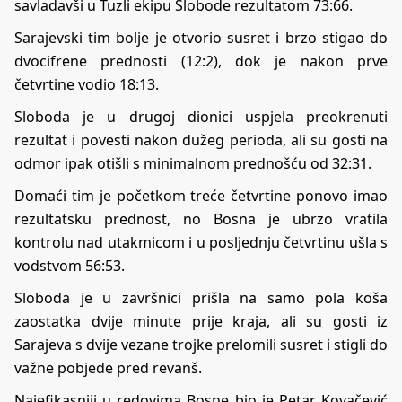
savladavši u Tuzli ekipu Slobode rezultatom 73:66.
Sarajevski tim bolje je otvorio susret i brzo stigao do
dvocifrene prednosti (12:2), dok je nakon prve
četvrtine vodio 18:13.
Sloboda je u drugoj dionici uspjela preokrenuti
rezultat i povesti nakon dužeg perioda, ali su gosti na
odmor ipak otišli s minimalnom prednošću od 32:31.
Domaći tim je početkom treće četvrtine ponovo imao
rezultatsku prednost, no Bosna je ubrzo vratila
kontrolu nad utakmicom i u posljednju četvrtinu ušla s
vodstvom 56:53.
Sloboda je u završnici prišla na samo pola koša
zaostatka dvije minute prije kraja, ali su gosti iz
Sarajeva s dvije vezane trojke prelomili susret i stigli do
važne pobjede pred revanš.
Najefikasniji u redovima Bosne bio je Petar Kovačević