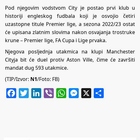
Pod njegovim vodstvom City je postao prvi klub u
historiji engleskog fudbala koji je osvojio četiri
uzastopne titule Premier lige, a sezona 2022/23 ostat
će upisana zlatnim slovima nakon osvajanja trostruke
krune – Premier lige, FA Cupa i Lige prvaka.
Njegova posljednja utakmica na klupi Manchester
Cityja bit će duel protiv Aston Ville, čime će završiti
mandat dug 593 utakmice.
(TIP/Izvor:
N1
/Foto: FB)
Facebook
Twitter
LinkedIn
Viber
WhatsApp
Messenger
X
Share