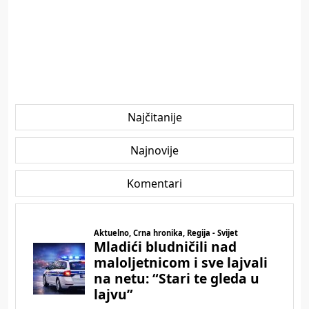
Najčitanije
Najnovije
Komentari