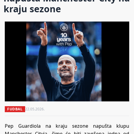
kraju sezone
FUDBAL
22.05.2026.
Pep Guardiola na kraju sezone napušta klupu
Manchester Cityja, čime će biti završena jedna od