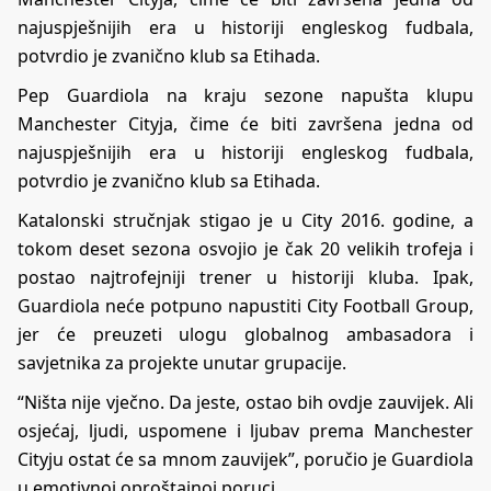
najuspješnijih era u historiji engleskog fudbala,
potvrdio je zvanično klub sa Etihada.
Pep Guardiola na kraju sezone napušta klupu
Manchester Cityja, čime će biti završena jedna od
najuspješnijih era u historiji engleskog fudbala,
potvrdio je zvanično klub sa Etihada.
Katalonski stručnjak stigao je u City 2016. godine, a
tokom deset sezona osvojio je čak 20 velikih trofeja i
postao najtrofejniji trener u historiji kluba. Ipak,
Guardiola neće potpuno napustiti City Football Group,
jer će preuzeti ulogu globalnog ambasadora i
savjetnika za projekte unutar grupacije.
“Ništa nije vječno. Da jeste, ostao bih ovdje zauvijek. Ali
osjećaj, ljudi, uspomene i ljubav prema Manchester
Cityju ostat će sa mnom zauvijek”, poručio je Guardiola
u emotivnoj oproštajnoj poruci.