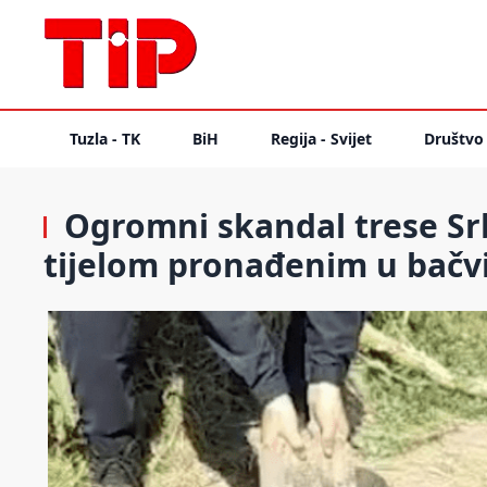
Tuzla - TK
BiH
Regija - Svijet
Društvo
Ogromni skandal trese Srb
tijelom pronađenim u bačv