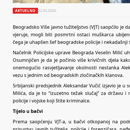
AKTUELNO
22.05.2026.
Beogradsko Više javno tužiteljstvo (VJT) saopćilo je d
vjeruje, mogli biti posmrtni ostaci muškarca
ubije
čega je uhapšen šef beogradske policije i nekadašnji 
Načelnik Policijske uprave Beograda Veselin Milić u
Osumnjičen je da je počinio više krivičnih djela ka
onemogućio rasvjetljavanje okolnosti nestanka Ale
vezu s jednim od beogradskih zločinačkih klanova.
Srbijanski predsjednik Aleksandar Vučić
izjavio je u 
Milića, da je to “izuzetno težak slučaj” za državu 
policije i vojske koji štite kriminalce.
Tijelo u bačvi
Prema saopćenju VJT-a, u bačvi otkopаnoj na pod
prisustvu javnih tužitelja, policije i forenzičara, na