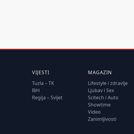
VIJESTI
MAGAZIN
Tuzla – TK
Lifestyle i zdravlje
BiH
Ljubav i Sex
Regija – Svijet
Scitech i Auto
Showtime
Video
Zanimljivosti