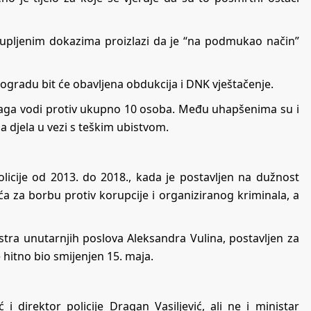
ikupljenim dokazima proizlazi da je “na podmukao način”
ogradu bit će obavljena obdukcija i DNK vještačenje.
istraga vodi protiv ukupno 10 osoba. Među uhapšenima su i
čna djela u vezi s teškim ubistvom.
licije od 2013. do 2018., kada je postavljen na dužnost
a za borbu protiv korupcije i organiziranog kriminala, a
tra unutarnjih poslova Aleksandra Vulina, postavljen za
 hitno bio smijenjen 15. maja.
 direktor policije Dragan Vasiljević, ali ne i ministar