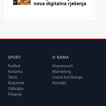
SPORT
O NAMA
Fudbal
Impressum
Košarka
Marketing
Tenis
Uslovi korištenja
Rukomet
Kontakt
Odbojka
Plivanje