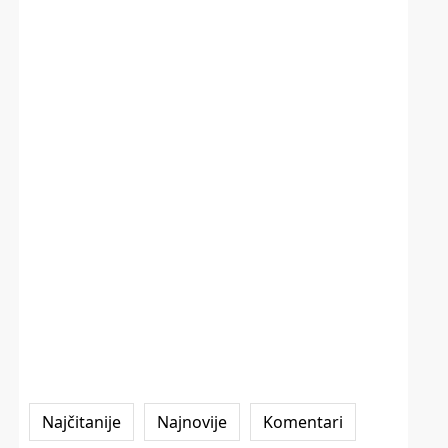
Najčitanije
Najnovije
Komentari