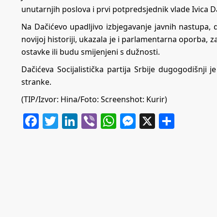
unutarnjih poslova i prvi potpredsjednik vlade Ivica D
Na Dačićevo upadljivo izbjegavanje javnih nastupa,
novijoj historiji, ukazala je i parlamentarna oporba, za
ostavke ili budu smijenjeni s dužnosti.
Dačićeva Socijalistička partija Srbije dugogodišnji j
stranke.
(TIP/Izvor: Hina/Foto:
Screenshot: Kurir
)
Facebook
Twitter
LinkedIn
Viber
WhatsApp
Messenger
X
Share