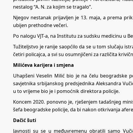
nestalog “A. N. za kojim se tragalo”.
Njegov nestanak prijavljen je 13. maja, a prema pr
ubijen prethodne večeri.
Po nalogu VJT-a, na Institutu za sudsku medicinu u Be
Tužiteljstvo je ranije saopćilo da se u tom slučaju 
četiri policajca, a svi su osumnjičeni za različita krivi
Milićeva karijera i smjena
Uhapšeni Veselin Milić bio je na čelu beogradske po
savjetnika srbijanskog predsjednika Aleksandra Vučić
u to vrijeme bio je i pomoćnik direktora policije.
Koncem 2020. ponovno je, rješenjem tadašnjeg minis
šefa beogradske policije, da bi nakon otkrivanja afere
Dačić šuti
Javnosti su se u međuvremenu obratili samo Vučić i