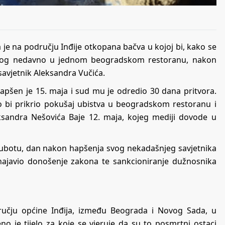
a je na području Inđije otkopana bačva u kojoj bi, kako se
nog nedavno u jednom beogradskom restoranu
, nakon
savjetnik Aleksandra Vučića.
hapšen je 15. maja i sud mu je odredio 30 dana pritvora.
ko bi prikrio pokušaj ubistva u beogradskom restoranu i
ksandra Nešovića Baje 12. maja, kojeg mediji dovode u
subotu
, dan nakon hapšenja svog nekadašnjeg savjetnika
i najavio donošenje zakona te sankcioniranje dužnosnika
ručju općine Inđija, između Beograda i Novog Sada, u
đeno je tijelo za koje se vjeruje da su to posmrtni ostaci