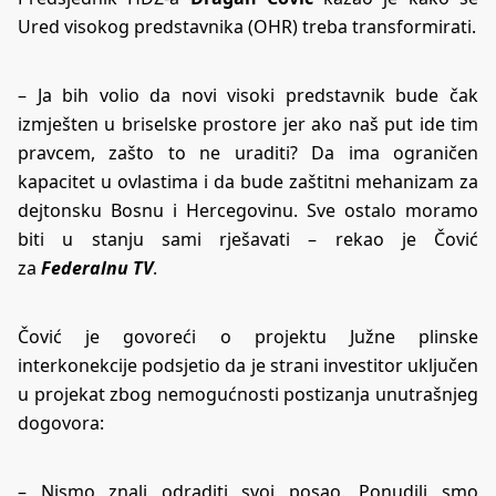
Ured visokog predstavnika (OHR) treba transformirati.
– Ja bih volio da novi visoki predstavnik bude čak
izmješten u briselske prostore jer ako naš put ide tim
pravcem, zašto to ne uraditi? Da ima ograničen
kapacitet u ovlastima i da bude zaštitni mehanizam za
dejtonsku Bosnu i Hercegovinu. Sve ostalo moramo
biti u stanju sami rješavati – rekao je Čović
za
Federalnu TV
.
Čović je govoreći o projektu Južne plinske
interkonekcije podsjetio da je strani investitor uključen
u projekat zbog nemogućnosti postizanja unutrašnjeg
dogovora:
– Nismo znali odraditi svoj posao. Ponudili smo