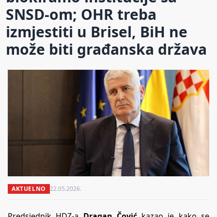
SNSD-om; OHR treba
izmjestiti u Brisel, BiH ne
može biti građanska država
AKTUELNO
22.05.2026.
Predsjednik HDZ-a
Dragan Čović
kazao je kako se