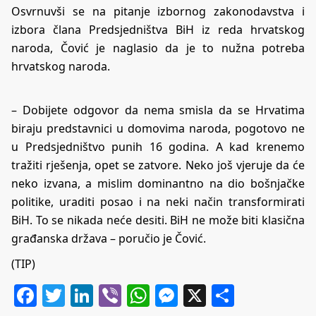
Osvrnuvši se na pitanje izbornog zakonodavstva i
izbora člana Predsjedništva BiH iz reda hrvatskog
naroda, Čović je naglasio da je to nužna potreba
hrvatskog naroda.
– Dobijete odgovor da nema smisla da se Hrvatima
biraju predstavnici u domovima naroda, pogotovo ne
u Predsjedništvo punih 16 godina. A kad krenemo
tražiti rješenja, opet se zatvore. Neko još vjeruje da će
neko izvana, a mislim dominantno na dio bošnjačke
politike, uraditi posao i na neki način transformirati
BiH. To se nikada neće desiti. BiH ne može biti klasična
građanska država – poručio je Čović.
(TIP)
Facebook
Twitter
LinkedIn
Viber
WhatsApp
Messenger
X
Share