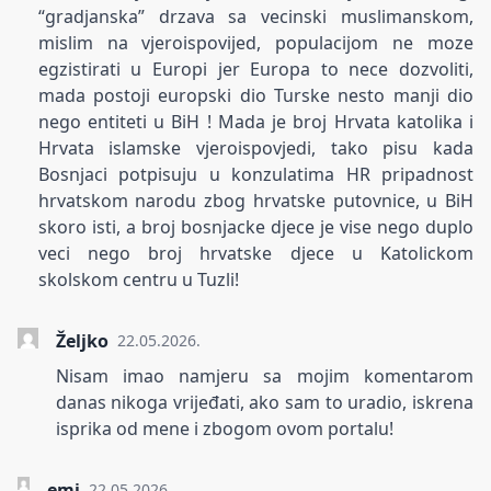
“gradjanska” drzava sa vecinski muslimanskom,
mislim na vjeroispovijed, populacijom ne moze
egzistirati u Europi jer Europa to nece dozvoliti,
mada postoji europski dio Turske nesto manji dio
nego entiteti u BiH ! Mada je broj Hrvata katolika i
Hrvata islamske vjeroispovjedi, tako pisu kada
Bosnjaci potpisuju u konzulatima HR pripadnost
hrvatskom narodu zbog hrvatske putovnice, u BiH
skoro isti, a broj bosnjacke djece je vise nego duplo
veci nego broj hrvatske djece u Katolickom
skolskom centru u Tuzli!
Željko
22.05.2026.
Nisam imao namjeru sa mojim komentarom
danas nikoga vrijeđati, ako sam to uradio, iskrena
isprika od mene i zbogom ovom portalu!
emi
22.05.2026.