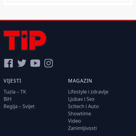
VIJESTI
MAGAZIN
Tuzla – TK
Lifestyle i zdravlje
BiH
Ljubav i Sex
Regija – Svijet
Scitech i Auto
Showtime
Video
Zanimljivosti