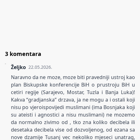
3 komentara
Željko
22.05.2026.
Naravno da ne moze, moze biti pravedniji ustroj kao
plan Biskupske konferencije BiH o prustroju BiH u
cetiri regije (Sarajevo, Mostar, Tuzla i Banja Luka)!
Kakva “gradjanska” drzava, ja ne mogu a i ostali koji
nisu po vjeroispovijedi muslimani (ima Bosnjaka koji
su ateisti i agnostici a nisu muslimani) ne mozemo
da normalno zivimo od , tko zna koliko decibela ili
desetaka decibela vise od dozvoljenog, od ezana sa
nove dzamije Tusanj vec nekoliko mjeseci unatrag,