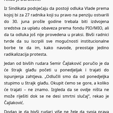
Iz Sindikata podsjećaju da postoji odluka Vlade prema
kojoj bi za 27 radnika koji su pravo na penziju ostvarili
do 30. juna prošle godine trebala biti izdvojena
sredstva za uplatu obaveza prema fondu PIO/MIO, ali
da ta odluka još nije provedena u praksi. Bivši radnici
tvrde da su iscrpili sve mogućnosti institucionalne
borbe te da im, kako navode, preostaje jedino
radikalizacija protesta.
Jedan od bivših rudara Semir Čajlaković poručio je da
će štrajk glađu početi u ponedjeljak i trajati do
ispunjenja zahtjeva. „Odlučili smo da od ponedjeljka
stupimo u štrajk glađu. Okupit ćemo se gore, a koliko
će trajati – ne znamo. Izgleda da se ovdje ništa ne
može riješiti dok se ne desi smrtni slučaj“, rekao je
Čajlaković.
Dodao je da bivši rudari više ne žele da svoja prava