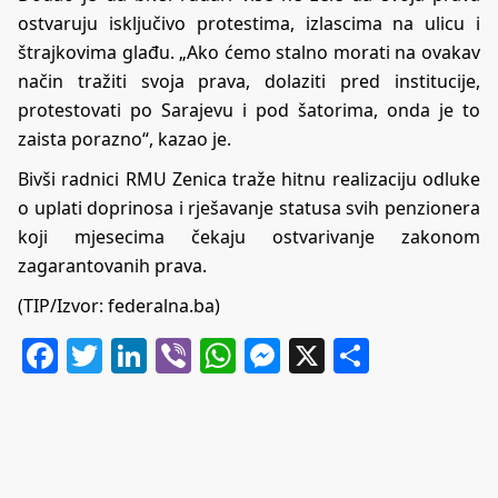
ostvaruju isključivo protestima, izlascima na ulicu i
štrajkovima glađu. „Ako ćemo stalno morati na ovakav
način tražiti svoja prava, dolaziti pred institucije,
protestovati po Sarajevu i pod šatorima, onda je to
zaista porazno“, kazao je.
Bivši radnici RMU Zenica traže hitnu realizaciju odluke
o uplati doprinosa i rješavanje statusa svih penzionera
koji mjesecima čekaju ostvarivanje zakonom
zagarantovanih prava.
(TIP/Izvor: federalna.ba)
Facebook
Twitter
LinkedIn
Viber
WhatsApp
Messenger
X
Share