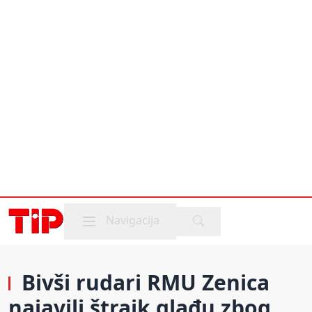
Mobile menu
Navigacija
Bivši rudari RMU Zenica
najavili štrajk glađu zbog