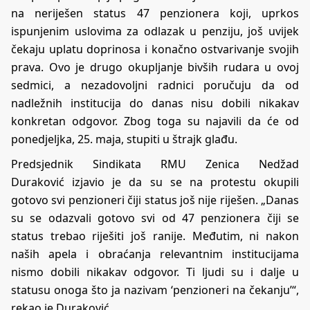
na neriješen status 47 penzionera koji, uprkos
ispunjenim uslovima za odlazak u penziju, još uvijek
čekaju uplatu doprinosa i konačno ostvarivanje svojih
prava. Ovo je drugo okupljanje bivših rudara u ovoj
sedmici, a nezadovoljni radnici poručuju da od
nadležnih institucija do danas nisu dobili nikakav
konkretan odgovor. Zbog toga su najavili da će od
ponedjeljka, 25. maja, stupiti u štrajk glađu.
Predsjednik Sindikata RMU Zenica Nedžad
Duraković izjavio je da su se na protestu okupili
gotovo svi penzioneri čiji status još nije riješen. „Danas
su se odazvali gotovo svi od 47 penzionera čiji se
status trebao riješiti još ranije. Međutim, ni nakon
naših apela i obraćanja relevantnim institucijama
nismo dobili nikakav odgovor. Ti ljudi su i dalje u
statusu onoga što ja nazivam ‘penzioneri na čekanju’“,
rekao je Duraković.