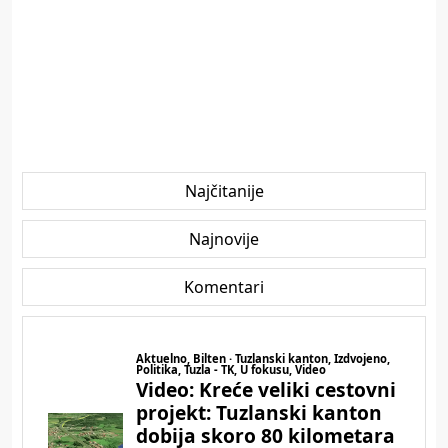
Najčitanije
Najnovije
Komentari