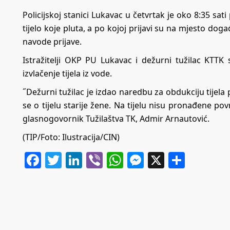
Policijskoj stanici Lukavac u četvrtak je oko 8:35 sati
tijelo koje pluta, a po kojoj prijavi su na mjesto događ
navode prijave.
Istražitelji OKP PU Lukavac i dežurni tužilac KTTK
izvlačenje tijela iz vode.
˝Dežurni tužilac je izdao naredbu za obdukciju tijela 
se o tijelu starije žene. Na tijelu nisu pronađene pov
glasnogovornik Tužilaštva TK, Admir Arnautović.
(TIP/Foto: Ilustracija/CIN)
Facebook
Twitter
LinkedIn
Viber
WhatsApp
Messenger
X
Share