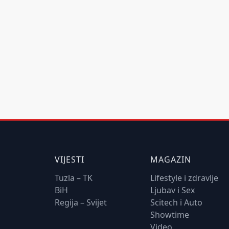
VIJESTI
MAGAZIN
Tuzla – TK
Lifestyle i zdravlje
BiH
Ljubav i Sex
Regija – Svijet
Scitech i Auto
Showtime
Video