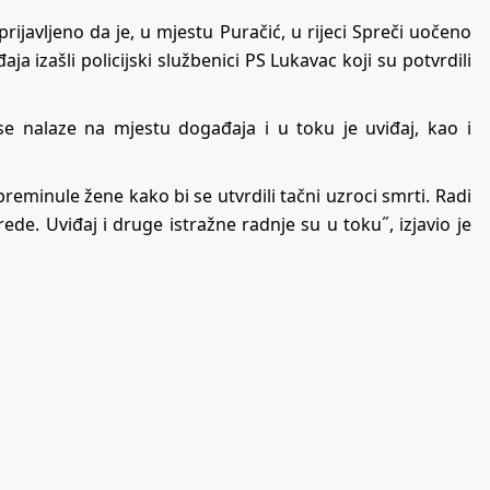
 prijavljeno da je, u mjestu Puračić, u rijeci Spreči uočeno
aja izašli policijski službenici PS Lukavac koji su potvrdili
 se nalaze na mjestu događaja i u toku je uviđaj, kao i
preminule žene kako bi se utvrdili tačni uzroci smrti. Radi
rede. Uviđaj i druge istražne radnje su u toku˝, izjavio je