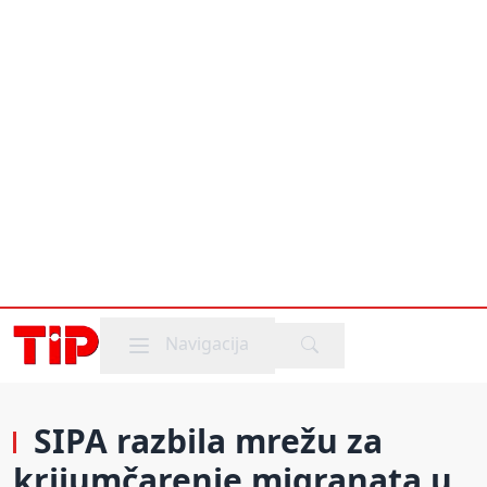
Mobile menu
Navigacija
SIPA razbila mrežu za
krijumčarenje migranata u