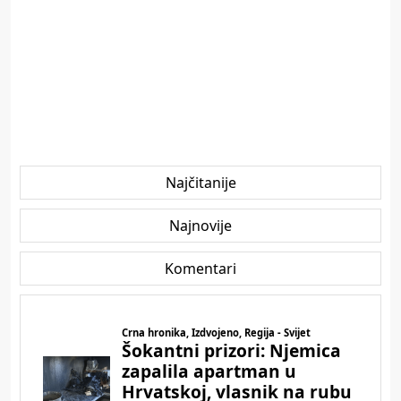
Najčitanije
Najnovije
Komentari