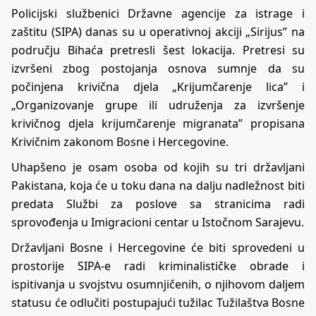
Policijski službenici Državne agencije za istrage i
zaštitu (SIPA) danas su u operativnoj akciji „Sirijus” na
području Bihaća pretresli šest lokacija. Pretresi su
izvršeni zbog postojanja osnova sumnje da su
počinjena krivična djela „Krijumčarenje lica” i
„Organizovanje grupe ili udruženja za izvršenje
krivičnog djela krijumčarenje migranata” propisana
Krivičnim zakonom Bosne i Hercegovine.
Uhapšeno je osam osoba od kojih su tri državljani
Pakistana, koja će u toku dana na dalju nadležnost biti
predata Službi za poslove sa stranicima radi
sprovođenja u Imigracioni centar u Istočnom Sarajevu.
Državljani Bosne i Hercegovine će biti sprovedeni u
prostorije SIPA-e radi kriminalističke obrade i
ispitivanja u svojstvu osumnjičenih, o njihovom daljem
statusu će odlučiti postupajući tužilac Tužilaštva Bosne