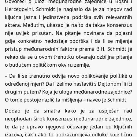
Govoreći o ulozi međunarodne zajednice u Bosni i
Hercegovini, Schmidt je naglasio da je za njegov rad
ključna jasna i jedinstvena podrška svih relevantnih
aktera. Međutim, ukazao je na to da takav konsenzus
nije uvijek prisutan. Na pitanje novinara da pojasni
gdje konkretno nedostaje podrška i da li se mijenja
pristup međunarodnih faktora prema BiH, Schmidt je
rekao da se u ovom trenutku otvaraju ozbiljna pitanja
o budućem političkom okviru zemlje.
– Da li se trenutno odvija novo oblikovanje politike u
određenoj mjeri? Da li želimo nastaviti s Dejtonom ili ići
drugim putem? Koja je uloga međunarodne zajednice?
O tome postoje različita mišljenja – naveo je Schmidt.
Dodao je da smatra kako je za uspješan rad
neophodan širok konsenzus međunarodne zajednice,
te da je upravo njegovo očuvanje jedan od ključnih
izazova, čak i ako to podrazumijeva odluke koje lično