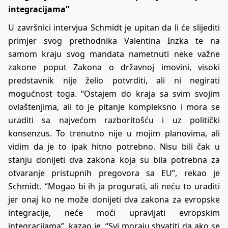
integracijama”
U završnici intervjua Schmidt je upitan da li će slijediti
primjer svog prethodnika Valentina Inzka te na
samom kraju svog mandata nametnuti neke važne
zakone poput Zakona o državnoj imovini, visoki
predstavnik nije želio potvrditi, ali ni negirati
mogućnost toga. “Ostajem do kraja sa svim svojim
ovlaštenjima, ali to je pitanje kompleksno i mora se
uraditi sa najvećom razboritošću i uz politički
konsenzus. To trenutno nije u mojim planovima, ali
vidim da je to ipak hitno potrebno. Nisu bili čak u
stanju donijeti dva zakona koja su bila potrebna za
otvaranje pristupnih pregovora sa EU”, rekao je
Schmidt. “Mogao bi ih ja progurati, ali neću to uraditi
jer onaj ko ne može donijeti dva zakona za evropske
integracije, neće moći upravljati evropskim
integracijama”, kazao je. “Svi moraju shvatiti da ako se