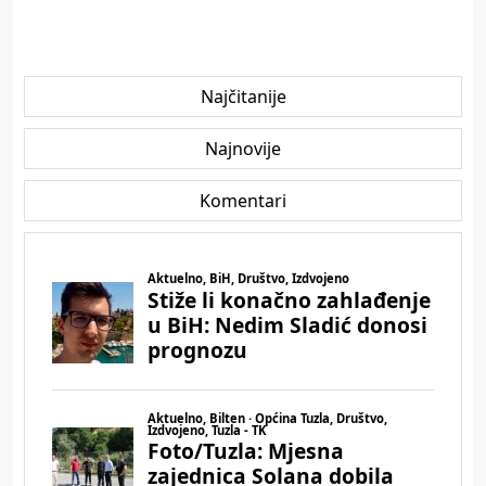
Najčitanije
Najnovije
Komentari