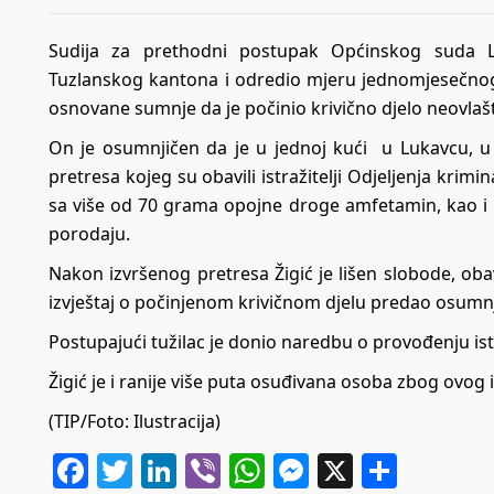
Sudija za prethodni postupak Općinskog suda Lu
Tuzlanskog kantona i odredio mjeru jednomjesečnog 
osnovane sumnje da je počinio krivično djelo neovlaš
On je osumnjičen da je u jednoj kući u Lukavcu, u 
pretresa kojeg su obavili istražitelji Odjeljenja krim
sa više od 70 grama opojne droge amfetamin, kao i
porodaju.
Nakon izvršenog pretresa Žigić je lišen slobode, oba
izvještaj o počinjenom krivičnom djelu predao osumnj
Postupajući tužilac je donio naredbu o provođenju is
Žigić je i ranije više puta osuđivana osoba zbog ovog i
(TIP/Foto: Ilustracija)
Facebook
Twitter
LinkedIn
Viber
WhatsApp
Messenger
X
Share