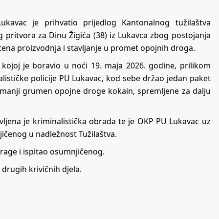
kavac je prihvatio prijedlog Kantonalnog tužilaštva
pritvora za Dinu Žigića (38) iz Lukavca zbog postojanja
tena proizvodnja i stavljanje u promet opojnih droga.
kojoj je boravio u noći 19. maja 2026. godine, prilikom
inalističke policije PU Lukavac, kod sebe držao jedan paket
 manji grumen opojne droge kokain, spremljene za dalju
vljena je kriminalistička obrada te je OKP PU Lukavac uz
ičenog u nadležnost Tužilaštva.
trage i ispitao osumnjičenog.
 drugih krivičnih djela.