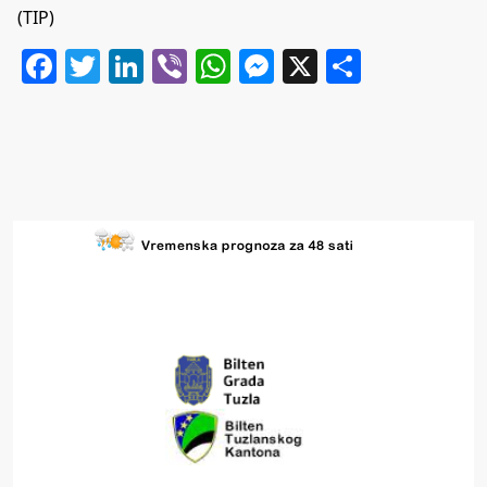
(TIP)
Facebook
Twitter
LinkedIn
Viber
WhatsApp
Messenger
X
Share