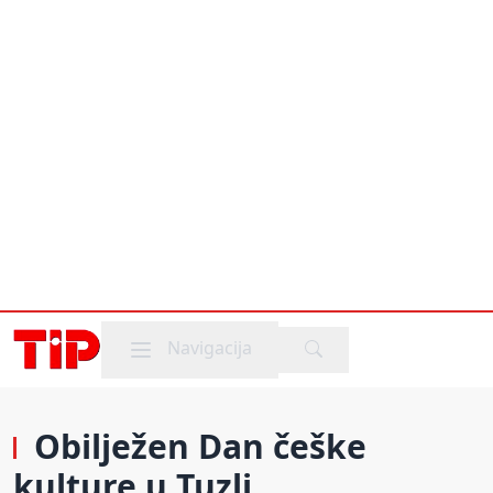
Mobile menu
Navigacija
Obilježen Dan češke
kulture u Tuzli