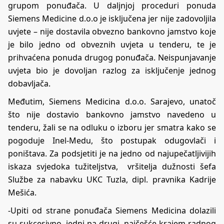
grupom ponuđača. U daljnjoj proceduri ponuda
Siemens Medicine d.o.o je isključena jer nije zadovoljila
uvjete – nije dostavila obvezno bankovno jamstvo koje
je bilo jedno od obveznih uvjeta u tenderu, te je
prihvaćena ponuda drugog ponuđača. Neispunjavanje
uvjeta bio je dovoljan razlog za isključenje jednog
dobavljača.
Međutim, Siemens Medicina d.o.o. Sarajevo, unatoč
što nije dostavio bankovno jamstvo navedeno u
tenderu, žali se na odluku o izboru jer smatra kako se
pogoduje Inel-Medu, što postupak odugovlači i
poništava. Za podsjetiti je na jedno od najupečatljivijih
iskaza svjedoka tužiteljstva, vršitelja dužnosti šefa
Službe za nabavku UKC Tuzla, dipl. pravnika Kadrije
Mešića.
-Upiti od strane ponuđača Siemens Medicina dolazili
su sukcesivno, jedni pa drugi, najčešće krajem radnog