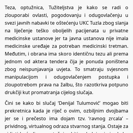
Teza, optužnica, Tužiteljstva je kako se radi o
zlouporabi ovlasti, pogodovanju i odugovlačenju u
svezi javnih nabavki te oštećenju UKC Tuzla zbog slanja
na liječenje teško oboljelih pacijenata u privatne
medicinske ustanove jer ta javna ustanova nije imala
medicinske uređaje za potreban medicinski tretman.
Međutim, i obrana ima skoro identičnu tezu ali prema
jednom od aktera tendera čija je ponuda poništena
zbog neispunjavanja uvjeta. To smatraju svjesnom
manipulacijom i odugovlačenjem postupka i
zloupotrebom prava na žalbu, što razotkriva potpuno
drukčiji kut promatranja cijelog slučaja.
Čini se kako bi slučaj ‘Denijal Tulumović’ mogao biti
prekretnica kada je riječ o ovim, ozbiljnim dvojbama
jer se i prečesto ima dojam tzv. ‘ravnog zrcala’ –
prividnog, virtualnog odraza stvarnog stanja. Ostaje za