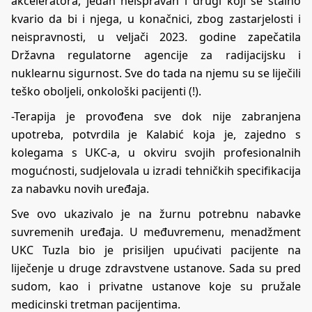
akceleratora, jedan neispravan i drugi koji se stalno
kvario da bi i njega, u konačnici, zbog zastarjelosti i
neispravnosti, u veljači 2023. godine zapečatila
Državna regulatorne agencije za radijacijsku i
nuklearnu sigurnost. Sve do tada na njemu su se liječili
teško oboljeli, onkološki pacijenti (!).
-Terapija je provođena sve dok nije zabranjena
upotreba, potvrdila je Kalabić koja je, zajedno s
kolegama s UKC-a, u okviru svojih profesionalnih
mogućnosti, sudjelovala u izradi tehničkih specifikacija
za nabavku novih uređaja.
Sve ovo ukazivalo je na žurnu potrebnu nabavke
suvremenih uređaja. U međuvremenu, menadžment
UKC Tuzla bio je prisiljen upućivati pacijente na
liječenje u druge zdravstvene ustanove. Sada su pred
sudom, kao i privatne ustanove koje su pružale
medicinski tretman pacijentima.