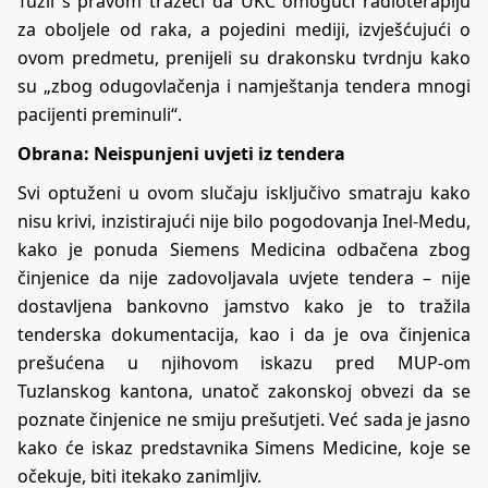
Tuzli s pravom tražeći da UKC omogući radioterapiju
za oboljele od raka, a pojedini mediji, izvješćujući o
ovom predmetu, prenijeli su drakonsku tvrdnju kako
su „zbog odugovlačenja i namještanja tendera mnogi
pacijenti preminuli“.
Obrana: Neispunjeni uvjeti iz tendera
Svi optuženi u ovom slučaju isključivo smatraju kako
nisu krivi, inzistirajući nije bilo pogodovanja Inel-Medu,
kako je ponuda Siemens Medicina odbačena zbog
činjenice da nije zadovoljavala uvjete tendera – nije
dostavljena bankovno jamstvo kako je to tražila
tenderska dokumentacija, kao i da je ova činjenica
prešućena u njihovom iskazu pred MUP-om
Tuzlanskog kantona, unatoč zakonskoj obvezi da se
poznate činjenice ne smiju prešutjeti. Već sada je jasno
kako će iskaz predstavnika Simens Medicine, koje se
očekuje, biti itekako zanimljiv.