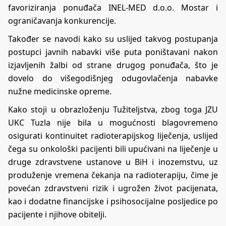
favoriziranja ponuđača INEL-MED d.o.o. Mostar i
ograničavanja konkurencije.
Također se navodi kako su uslijed takvog postupanja
postupci javnih nabavki više puta poništavani nakon
izjavljenih žalbi od strane drugog ponuđača, što je
dovelo do višegodišnjeg odugovlačenja nabavke
nužne medicinske opreme.
Kako stoji u obrazloženju Tužiteljstva, zbog toga JZU
UKC Tuzla nije bila u mogućnosti blagovremeno
osigurati kontinuitet radioterapijskog liječenja, uslijed
čega su onkološki pacijenti bili upućivani na liječenje u
druge zdravstvene ustanove u BiH i inozemstvu, uz
produženje vremena čekanja na radioterapiju, čime je
povećan zdravstveni rizik i ugrožen život pacijenata,
kao i dodatne financijske i psihosocijalne posljedice po
pacijente i njihove obitelji.