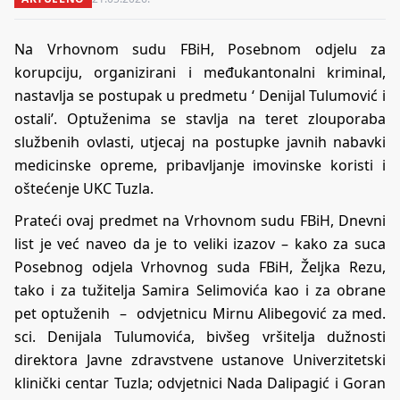
Na Vrhovnom sudu FBiH, Posebnom odjelu za
korupciju, organizirani i međukantonalni kriminal,
nastavlja se postupak u predmetu ‘ Denijal Tulumović i
ostali’. Optuženima se stavlja na teret zlouporaba
službenih ovlasti, utjecaj na postupke javnih nabavki
medicinske opreme, pribavljanje imovinske koristi i
oštećenje UKC Tuzla.
Prateći ovaj predmet na Vrhovnom sudu FBiH, Dnevni
list je već naveo da je to veliki izazov – kako za suca
Posebnog odjela Vrhovnog suda FBiH, Željka Rezu,
tako i za tužitelja Samira Selimovića kao i za obrane
pet optuženih – odvjetnicu Mirnu Alibegović za med.
sci. Denijala Tulumovića, bivšeg vršitelja dužnosti
direktora Javne zdravstvene ustanove Univerzitetski
klinički centar Tuzla; odvjetnici Nada Dalipagić i Goran