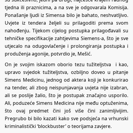
tjedna ili praznicima, a na sve je odgovarala Komisija.
Ponašanje ljudi iz Simensa bilo je bahato, neshvatljivo.
Uvjete iz tendera željeli su prilagoditi prema svom
nahođenju. Tijekom cijelog postupka prilagođavali su
tehničke specifikacije zahtjevima Siemens-a, što je sve
utjecalo na odugovlačenje i prolongiranja postupka i
produženja agonije, potvrdio je, Mešić.
On je svojim iskazom oborio tezu tužiteljstva i kao,
upravo svjedok tužiteljstva, ozbiljno doveo u pitanje
Simens Medicinu, jednog od aktera koji je konkurirao
na tender, ali zbog neispunjavanja uvjeta nije izabran,
ali se poslije žalio, što je postupak značajno usporilo.
Ali, poduzeće Simens Medicina nije među optuženima,
što ovaj predmet čini još više čini zanimljivijim.
Pregrubo bi bilo kazati kako sve podsjeća na vrhunski
kriminalistički ‘blockbuster’ o teorijama zavjere.