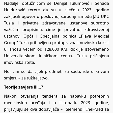
Nadalje, optužnicom se Denijal Tulumović i Senada
Hujdurović terete da su u siječnju 2023. godine
zaključili ugovor o poslovnoj saradnji između JZU UKC
Tuzla i privatne zdravstvene ustanove suprotno
važećim propisima, čime je privatnoj zdravstvenoj
ustanovi Opća i Specijalna bolnica „Plava Medical
Group“ Tuzla pribavljena protupravna imovinska korist
u iznosu većem od 128.000 KM, dok je istovremeno
Univerzitetskom kliničkom centru Tuzla pričinjena
imovinska šteta.
No, čini se da cijeli predmet, za sada, ide u krivom
smjeru – za tužiteljstvo.
Teorije zavjere ili…?
Nakon otvaranja tendera za nabavku potrebnih
medicinskih uređaja i u listopadu 2023. godine,
prijavljuju se dva dobavljača – Siemens i Inel-Med sa