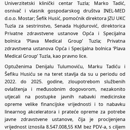
Univerzitetski klinički centar Tuzla; Marko Tadić,
osnivač i vlasnik gospodarskog društva INEL-MED
d.o.o. Mostar; Šefik Husić, pomoćnik direktora JZU UKC
Tuzla za sestrinstvo, Senada Hujdurović, direktorica
Privatne zdravstvene ustanove Opća i Specijalna
bolnica ‘Plava Medical Group’ Tuzla; Privatna
zdravstvena ustanova Opća i Specijalna bolnica ‘Plava
Medical Group’ Tuzla, kao pravno lice.
Optuženima Denijalu Tulumoviću, Marku Tadiću i
Šefiku Husiću se na teret stavlja da su u periodu od
2022. do 2025. godine, zloupotrebom službenih
ovlaštenja i međusobnim dogovorom, nezakonito
utjecali na postupke javnih nabavki medicinske
opreme velike financijske vrijednosti i to nabavku
linearnog akceleratora i prateće opreme za potrebe
javne zdravstvene ustanove, čija je procijenjena
vrijednost iznosila 8.547.008,55 KM bez PDV-a, s ciljem