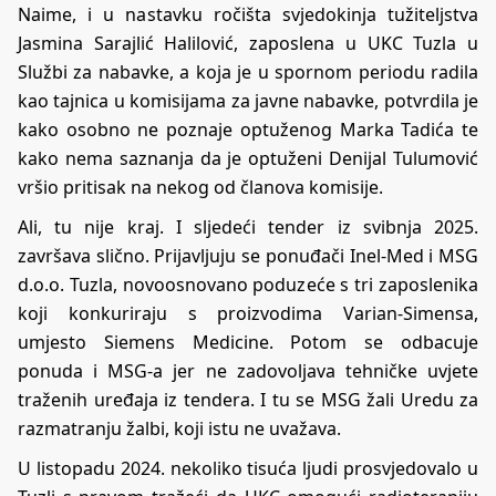
Naime, i u nastavku ročišta svjedokinja tužiteljstva
Jasmina Sarajlić Halilović, zaposlena u UKC Tuzla u
Službi za nabavke, a koja je u spornom periodu radila
kao tajnica u komisijama za javne nabavke, potvrdila je
kako osobno ne poznaje optuženog Marka Tadića te
kako nema saznanja da je optuženi Denijal Tulumović
vršio pritisak na nekog od članova komisije.
Ali, tu nije kraj. I sljedeći tender iz svibnja 2025.
završava slično. Prijavljuju se ponuđači Inel-Med i MSG
d.o.o. Tuzla, novoosnovano poduzeće s tri zaposlenika
koji konkuriraju s proizvodima Varian-Simensa,
umjesto Siemens Medicine. Potom se odbacuje
ponuda i MSG-a jer ne zadovoljava tehničke uvjete
traženih uređaja iz tendera. I tu se MSG žali Uredu za
razmatranju žalbi, koji istu ne uvažava.
U listopadu 2024. nekoliko tisuća ljudi prosvjedovalo u