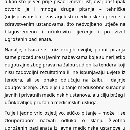
a kao što je već prije pisao Dnevni list, ovaj postupak
otvorio je i mnoga druga pitanja – tehničke
(ne)ispravnosti i zastarjelosti medicinske opreme u
zdravstvenim ustanovama, što nedvojbeno utječe na
blagovremeno i učinkovito liječenje i po život
ugroženih pacijenata.
Nadalje, otvara se i niz drugih dvojbi, poput pitanja
same procedure u javnim nabavkama koje su nerijetko
dugotrajne zbog prava na žalbu sudionika tendera koji
nisu zadovoljni rezultatima ili ne ispunjavaju uvjete iz
tendera, ali se ionako odlučuju na žalbu i daljnje
odugovlačenje. Ovdje je i pitanje međusobne suradnje
javnih i privatnih medicinskih ustanova, a u cilju bržeg i
učinkovitijeg pružanja medicinskih usluga.
Tu je i jedno vrlo osjetljivo, etičko pitanje – može li se
zlouporabom nazvati odluka o slanju životno
ugroženih pacijenata iz javne medicinske ustanove u