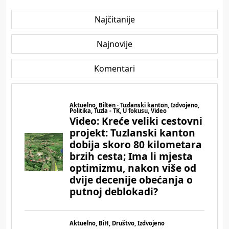
Najčitanije
Najnovije
Komentari