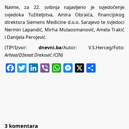
Naime, za 22. svibnja najavljeno je svjedočenje
svjedoka Tužiteljstva, Amira Obraića, financijskog
direktora Siemens Medicine d.o.o. Sarajevo te svjedoci
Nermin Lapandić, Mirha Mulaosmanović, Amela Trakić
i Danijela Perojević.
(TIP/Izvor:
dnevni.ba
/Autor: V.S.Herceg/Foto:
Arhiva/Dženat Dreković /CIN)
Facebook
Twitter
LinkedIn
Viber
WhatsApp
Messenger
X
Share
3 komentara