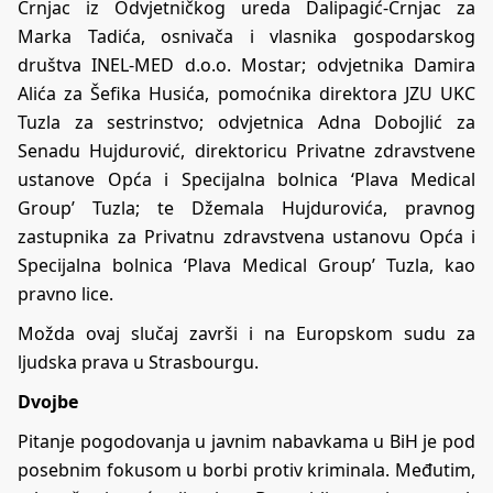
Crnjac iz Odvjetničkog ureda Dalipagić-Crnjac za
Marka Tadića, osnivača i vlasnika gospodarskog
društva INEL-MED d.o.o. Mostar; odvjetnika Damira
Alića za Šefika Husića, pomoćnika direktora JZU UKC
Tuzla za sestrinstvo; odvjetnica Adna Dobojlić za
Senadu Hujdurović, direktoricu Privatne zdravstvene
ustanove Opća i Specijalna bolnica ‘Plava Medical
Group’ Tuzla; te Džemala Hujdurovića, pravnog
zastupnika za Privatnu zdravstvena ustanovu Opća i
Specijalna bolnica ‘Plava Medical Group’ Tuzla, kao
pravno lice.
Možda ovaj slučaj završi i na Europskom sudu za
ljudska prava u Strasbourgu.
Dvojbe
Pitanje pogodovanja u javnim nabavkama u BiH je pod
posebnim fokusom u borbi protiv kriminala. Međutim,