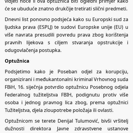
vidjeti hoće li ova optužnica biti ogledni primjer kako
će se ubuduće znatno drukčije tretirati slični predmeti.
Dnevni list ponovno podsjeća kako su Europski sud za
ljudska prava (ESPLJ) te sudovi Europske unije (EU) u
više navrata presudili povredu prava zbog korištenja
pravnih lijekova s ciljem stvaranja opstrukcije i
odugovlačenja postupka.
Optužnica
Podsjetimo kako je Poseban odjel za korupciju,
organizirani i međukantonalni kriminal Vrhovnog suda
FBiH, 16. siječnja potvrdio optužnicu Posebnog odjela
Federalnog tužiteljstva FBIH, podignutu protiv više
osoba i jednog pravnog lica zbog, prema optužnici
Tužiteljstva, djela zloupotrebe položaja ili ovlasti.
Optužnicom se terete Denijal Tulumović, bivši vršitelj
dužnosti direktora Javne zdravstvene ustanove