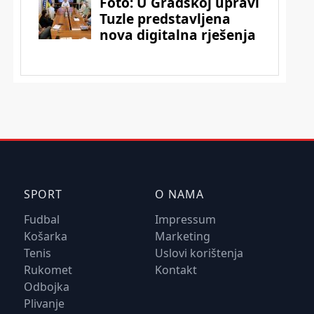
SPORT
O NAMA
Fudbal
Impressum
Košarka
Marketing
Tenis
Uslovi korištenja
Rukomet
Kontakt
Odbojka
Plivanje