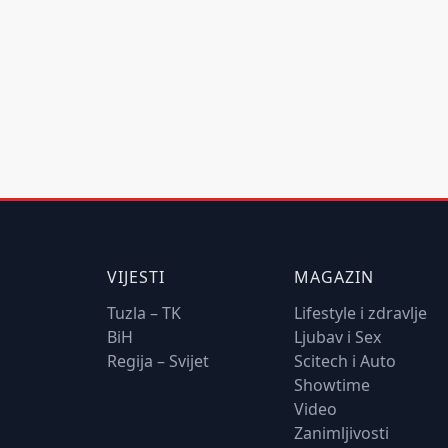
VIJESTI
MAGAZIN
Tuzla – TK
Lifestyle i zdravlje
BiH
Ljubav i Sex
Regija – Svijet
Scitech i Auto
Showtime
Video
Zanimljivosti