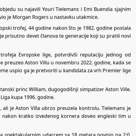
objedu su najavili Youri Tielemans i Emi Buendia sjajnim
io je Morgan Rogers u nastavku utakmice.
ropski trofej, 44 godine nakon što je 1982. godine postala
e prisutno devet članova te generacije koji su pratili novi
rofeja Evropske lige, potvrdivši reputaciju jednog od
je preuzeo Aston Villu u novembru 2022. godine, kada se
jeme uspio ga je pretvoriti u kandidata za vrh Premier lige
ritanski princ William, dugogodišnji simpatizer Aston Ville.
d Liga kupa 1996. godine.
 ali je Aston Villa ubrzo preuzela kontrolu. Tielemans je
jom nakon kratko izvedenog kornera doveo engleski tim u
a spektakularnim udarcem sa 18 metara povisio na 2:0,