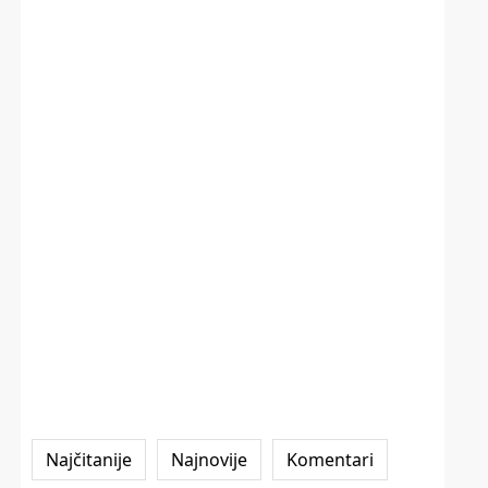
Najčitanije
Najnovije
Komentari