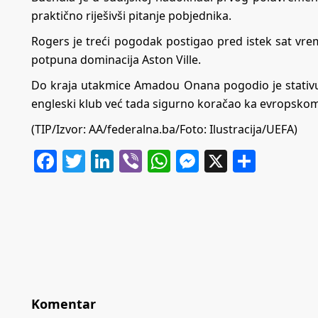
praktično riješivši pitanje pobjednika.
Rogers je treći pogodak postigao pred istek sat vre
potpuna dominacija Aston Ville.
Do kraja utakmice Amadou Onana pogodio je stativu, d
engleski klub već tada sigurno koračao ka evropskom
(TIP/Izvor: AA/federalna.ba/Foto: Ilustracija/UEFA)
Facebook
Twitter
LinkedIn
Viber
WhatsApp
Messenger
X
Share
Komentar