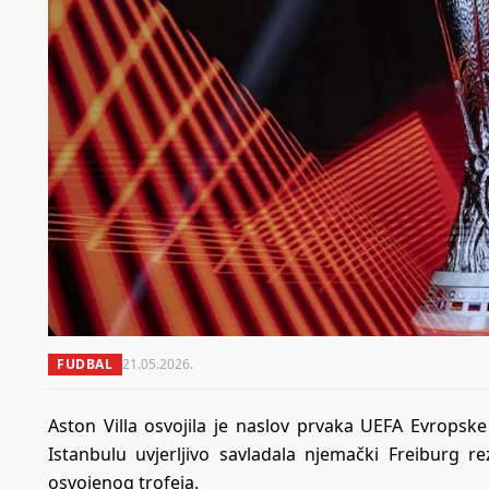
FUDBAL
21.05.2026.
Aston Villa osvojila je naslov prvaka UEFA Evropske
Istanbulu uvjerljivo savladala njemački Freiburg r
osvojenog trofeja.