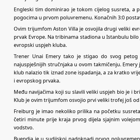
Engleski tim dominirao je tokom cijelog susreta, a p
pogocima u prvom poluvremenu. Konačnih 3:0 postav
Ovim trijumfom Aston Villa je osvojila drugi veliki ev
prvak Evrope. Na tribinama stadiona u Istanbulu bilo j
evropski uspjeh kluba.
Trener Unai Emery tako je stigao do svog petog t
najuspješnijih stručnjaka u ovom takmičenju. Emery 
klub nalazio tik iznad zone ispadanja, a za kratko vri
i evropskog prvaka.
Među navijačima koji su slavili veliki uspjeh bio je i b
Klub je ovim trijumfom osvojio prvi veliki trofej još o
Freiburg je imao nekoliko prilika na početku susreta,
četiri minute prije kraja prvog dijela sjajnim vole
vodstvo.
Buendia je u sudijskoj nadoknadi prvog poluvremen