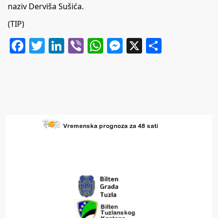
naziv Derviša Sušića.
(TIP)
Facebook
Twitter
LinkedIn
Viber
WhatsApp
Messenger
X
Share