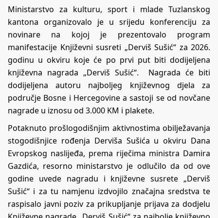
Ministarstvo za kulturu, sport i mlade Tuzlanskog
kantona organizovalo je u srijedu konferenciju za
novinare na kojoj je prezentovalo program
manifestacije Književni susreti „Derviš Sušić“ za 2026.
godinu u okviru koje će po prvi put biti dodijeljena
književna nagrada „Derviš Sušić“. Nagrada će biti
dodijeljena autoru najboljeg književnog djela za
područje Bosne i Hercegovine a sastoji se od novčane
nagrade u iznosu od 3.000 KM i plakete.
Potaknuto prošlogodišnjim aktivnostima obilježavanja
stogodišnjice rođenja Derviša Sušića u okviru Dana
Evropskog naslijeđa, prema riječima ministra Damira
Gazdića, resorno ministarstvo je odlučilo da od ove
godine uvede nagradu i književne susrete „Derviš
Sušić“ i za tu namjenu izdvojilo značajna sredstva te
raspisalo javni poziv za prikupljanje prijava za dodjelu
Književne nagrade „Derviš Sušić“ za najbolje književno