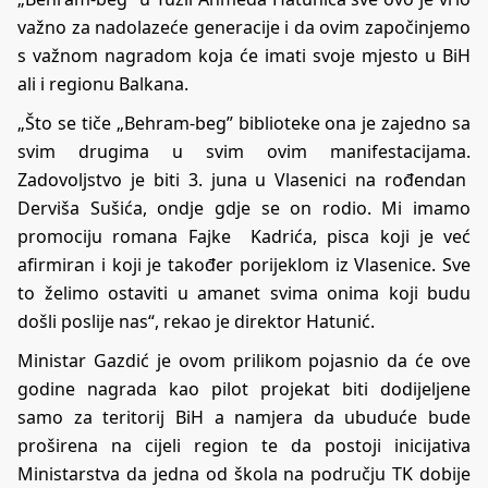
važno za nadolazeće generacije i da ovim započinjemo
s važnom nagradom koja će imati svoje mjesto u BiH
ali i regionu Balkana.
„Što se tiče „Behram-beg” biblioteke ona je zajedno sa
svim drugima u svim ovim manifestacijama.
Zadovoljstvo je biti 3. juna u Vlasenici na rođendan
Derviša Sušića, ondje gdje se on rodio. Mi imamo
promociju romana Fajke Kadrića, pisca koji je već
afirmiran i koji je također porijeklom iz Vlasenice. Sve
to želimo ostaviti u amanet svima onima koji budu
došli poslije nas“, rekao je direktor Hatunić.
Ministar Gazdić je ovom prilikom pojasnio da će ove
godine nagrada kao pilot projekat biti dodijeljene
samo za teritorij BiH a namjera da ubuduće bude
proširena na cijeli region te da postoji inicijativa
Ministarstva da jedna od škola na području TK dobije