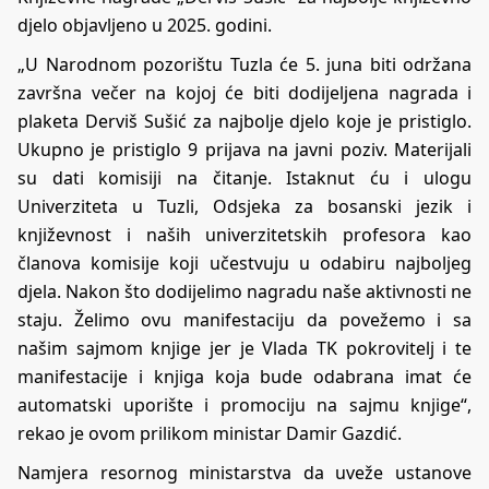
djelo objavljeno u 2025. godini.
„U Narodnom pozorištu Tuzla će 5. juna biti održana
završna večer na kojoj će biti dodijeljena nagrada i
plaketa Derviš Sušić za najbolje djelo koje je pristiglo.
Ukupno je pristiglo 9 prijava na javni poziv. Materijali
su dati komisiji na čitanje. Istaknut ću i ulogu
Univerziteta u Tuzli, Odsjeka za bosanski jezik i
književnost i naših univerzitetskih profesora kao
članova komisije koji učestvuju u odabiru najboljeg
djela. Nakon što dodijelimo nagradu naše aktivnosti ne
staju. Želimo ovu manifestaciju da povežemo i sa
našim sajmom knjige jer je Vlada TK pokrovitelj i te
manifestacije i knjiga koja bude odabrana imat će
automatski uporište i promociju na sajmu knjige“,
rekao je ovom prilikom ministar Damir Gazdić.
Namjera resornog ministarstva da uveže ustanove