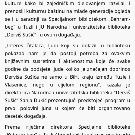
kulture kako bi zajedničkim djelovanjem razvijali i
prenosili kulturnu baštinu na mlađe generacije ogleda
se i u saradnji sa Specijalnom bibliotekom „Behram-
beg” u Tuzli i JU Narodna i univerzitetska biblioteka
„Derviš Sušić“ i u ovom događaju.
„Interes čitalaca, ljudi koji su dolazili u biblioteku
pokazao nam je da postoji potreba za ovakvim
književnim susretima i aktivnostima koje će svake
godine da podsjete ljude koliko je značajan doprinos
Derviša Sušića ne samo u BiH, kraju između Tuzle i
Vlasenice, nego u cijelom regionu“, kazala je
direktorica Narodna i univerzitetska biblioteka “Derviš
Sušić” Sanja Dukić prezentujući predstojeći program u
prvoj polovini juna u kojem će biti organizovano
desetak događaja.
Prema riječima direktora Specijalne biblioteke
„Behram-beg” u Tuzli Ahmeda Hatunića sve ovo je vrlo