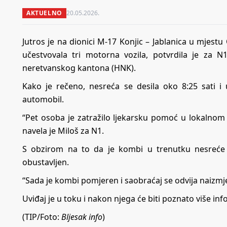
AKTUELNO
20.05.2026.
Jutros je na dionici M-17 Konjic – Jablanica u mjest
učestvovala tri motorna vozila, potvrdila je za 
neretvanskog kantona (HNK).
Kako je rečeno, nesreća se desila oko 8:25 sati i 
automobil.
“Pet osoba je zatražilo ljekarsku pomoć u lokalnom 
navela je Miloš za N1.
S obzirom na to da je kombi u trenutku nesreće 
obustavljen.
“Sada je kombi pomjeren i saobraćaj se odvija naizmj
Uviđaj je u toku i nakon njega će biti poznato više in
(TIP/Foto:
Bljesak info
)