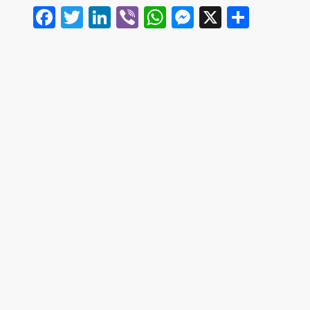
Facebook
Twitter
LinkedIn
Viber
WhatsApp
Messenger
X
Share