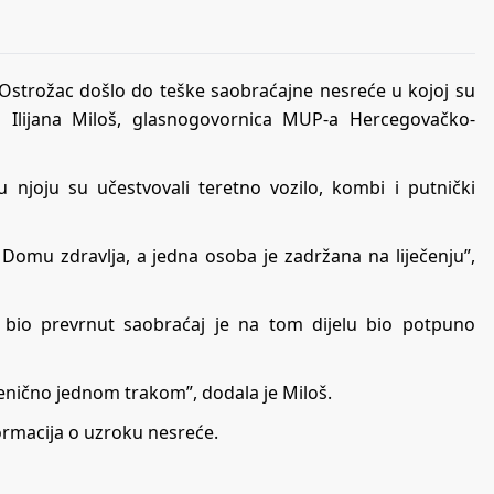
u Ostrožac došlo do teške saobraćajne nesreće u kojoj su
N1 Ilijana Miloš, glasnogovornica MUP-a Hercegovačko-
u njoju su učestvovali teretno vozilo, kombi i putnički
Domu zdravlja, a jedna osoba je zadržana na liječenju”,
bio prevrnut saobraćaj je na tom dijelu bio potpuno
enično jednom trakom”, dodala je Miloš.
formacija o uzroku nesreće.