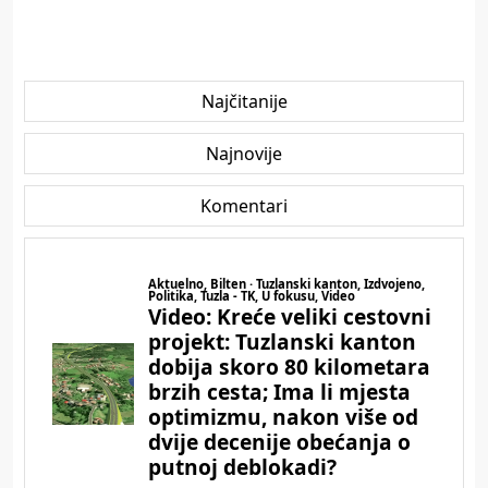
Najčitanije
Najnovije
Komentari