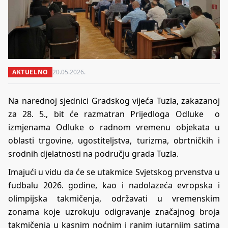
AKTUELNO
20.05.2026.
Na narednoj sjednici Gradskog vijeća Tuzla, zakazanoj
za 28. 5., bit će razmatran Prijedloga Odluke o
izmjenama Odluke o radnom vremenu objekata u
oblasti trgovine, ugostiteljstva, turizma, obrtničkih i
srodnih djelatnosti na području grada Tuzla.
Imajući u vidu da će se utakmice Svjetskog prvenstva u
fudbalu 2026. godine, kao i nadolazeća evropska i
olimpijska takmičenja, održavati u vremenskim
zonama koje uzrokuju odigravanje značajnog broja
takmičenja u kasnim noćnim i ranim jutarnjim satima