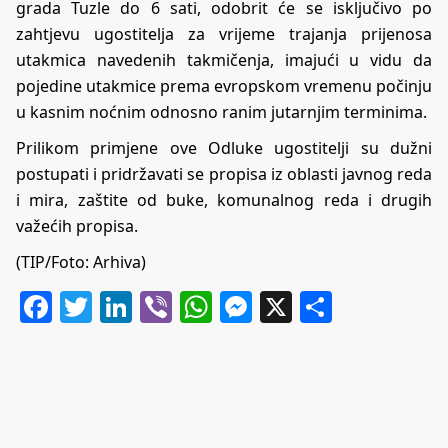
grada Tuzle do 6 sati, odobrit će se isključivo po
zahtjevu ugostitelja za vrijeme trajanja prijenosa
utakmica navedenih takmičenja, imajući u vidu da
pojedine utakmice prema evropskom vremenu počinju
u kasnim noćnim odnosno ranim jutarnjim terminima.
Prilikom primjene ove Odluke ugostitelji su dužni
postupati i pridržavati se propisa iz oblasti javnog reda
i mira, zaštite od buke, komunalnog reda i drugih
važećih propisa.
(TIP/Foto: Arhiva)
Facebook
Twitter
LinkedIn
Viber
WhatsApp
Messenger
X
Share