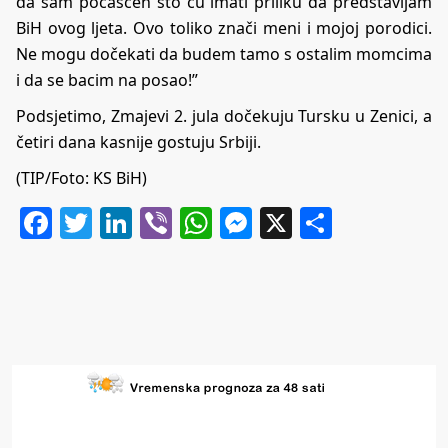
da sam počašćen što ću imati priliku da predstavljam
BiH ovog ljeta. Ovo toliko znači meni i mojoj porodici.
Ne mogu dočekati da budem tamo s ostalim momcima
i da se bacim na posao!”
Podsjetimo, Zmajevi 2. jula dočekuju Tursku u Zenici, a
četiri dana kasnije gostuju Srbiji.
(TIP/Foto: KS BiH)
Facebook
Twitter
LinkedIn
Viber
WhatsApp
Messenger
X
Share