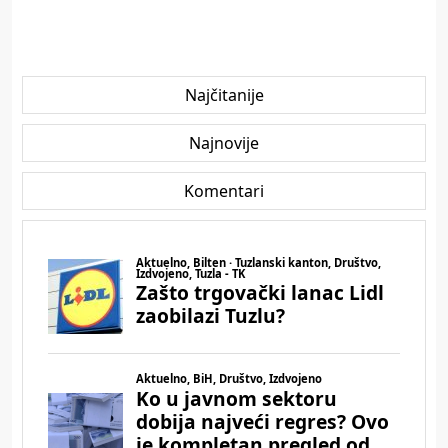
Najčitanije
Najnovije
Komentari