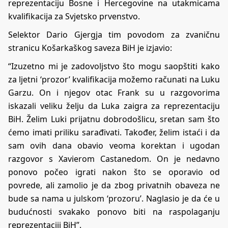
reprezentaciju Bosne i Hercegovine na utakmicama
kvalifikacija za Svjetsko prvenstvo.
Selektor Dario Gjergja tim povodom za zvaničnu
stranicu Košarkaškog saveza BiH je izjavio:
“Izuzetno mi je zadovoljstvo što mogu saopštiti kako
za ljetni ‘prozor’ kvalifikacija možemo računati na Luku
Garzu. On i njegov otac Frank su u razgovorima
iskazali veliku želju da Luka zaigra za reprezentaciju
BiH. Želim Luki prijatnu dobrodošlicu, sretan sam što
ćemo imati priliku sarađivati. Također, želim istaći i da
sam ovih dana obavio veoma korektan i ugodan
razgovor s Xavierom Castanedom. On je nedavno
ponovo počeo igrati nakon što se oporavio od
povrede, ali zamolio je da zbog privatnih obaveza ne
bude sa nama u julskom ‘prozoru’. Naglasio je da će u
budućnosti svakako ponovo biti na raspolaganju
reprezentaciji BiH”.