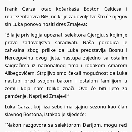
Frank Garza, otac košarkaša Boston Celticsa i
reprezentativca BiH, ne krije zadovoljstvo što će njegov
sin Luka ponovo nositi dres Zmajeva:
“Bila je privilegija upoznati selektora Gjergju, s kojim je
pravo zadovoljstvo sarađivati. Naša porodica je
zahvalna zbog prilike da Luka predstavlja Bosnu i
Hercegovinu ovog ljeta, nastupa zajedno sa ostalim
saigračima iz nacionalnog tima i rođakom Amarom
Alibegovićem. Strpljivo smo čekali mogućnost da Luka
nastupi pred svojom bakom i ostalom familijom u
zemlji koja nam toliko znači. Ovo će biti ljeto za
pamćenje. Naprijed Zmajevi!”
Luka Garza, koji iza sebe ima sjajnu sezonu kao član
slavnog Bostona, istakao je sljedeće:
“Nakon razgovora sa selektorom Darijom, mogu reći