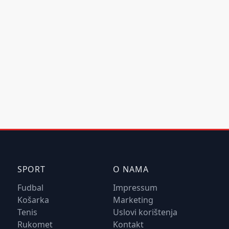
SPORT
O NAMA
Fudbal
Impressum
Košarka
Marketing
Tenis
Uslovi korištenja
Rukomet
Kontakt