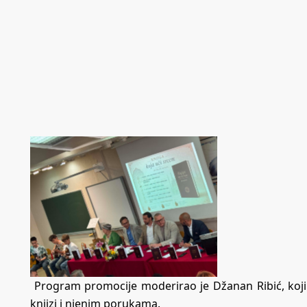
Program promocije moderirao je Džanan Ribić, koji 
knjizi i njenim porukama.