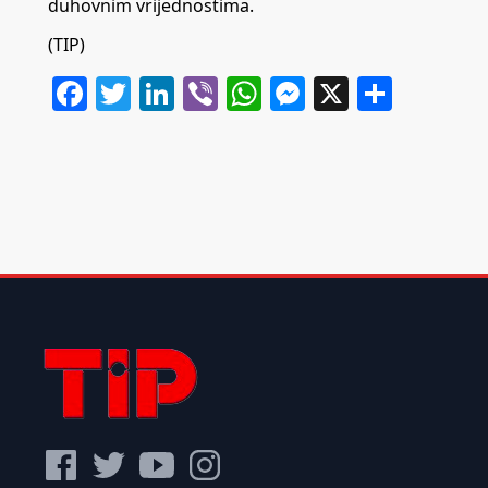
duhovnim vrijednostima.
(TIP)
Facebook
Twitter
LinkedIn
Viber
WhatsApp
Messenger
X
Share