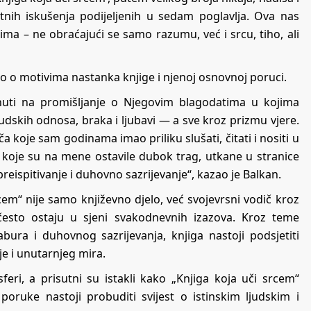
tnih iskušenja podijeljenih u sedam poglavlja. Ova nas
ima – ne obraćajući se samo razumu, već i srcu, tiho, ali
rio o motivima nastanka knjige i njenoj osnovnoj poruci.
nuti na promišljanje o Njegovim blagodatima u kojima
skih odnosa, braka i ljubavi — a sve kroz prizmu vjere.
ča koje sam godinama imao priliku slušati, čitati i nositi u
 koje su na mene ostavile dubok trag, utkane u stranice
preispitivanje i duhovno sazrijevanje“, kazao je Balkan.
em“ nije samo književno djelo, već svojevrsni vodič kroz
esto ostaju u sjeni svakodnevnih izazova. Kroz teme
bura i duhovnog sazrijevanja, knjiga nastoji podsjetiti
je i unutarnjeg mira.
eri, a prisutni su istakli kako „Knjiga koja uči srcem“
poruke nastoji probuditi svijest o istinskim ljudskim i