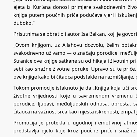
ajeta iz Kur’ana donosi primjere svakodnevnih živo
knjiga putem poučnih priča podučava vjeri i iskušenj
duboko.“
Prisutnima se obratio i autor Isa Balkan, koji je govo
„Ovom knjigom, uz Allahovu dozvolu, želim potak
svakodnevno uživamo — o značaju porodice, međuljud
Stranice ove knjige satkane su od hikaja i životnih pri
sebi kao snažne životne poruke. Upravo su te priče,
ove knjige kako bi čitaoca podstakle na razmišljanje, 
Tokom promocije istaknuto je da „Knjiga koja uči src
životne vrijednosti koje u savremenom vremenu č
porodice, ljubavi, međuljudskih odnosa, oprosta, sa
čitaoca na važnost srca kao mjesta iskrenosti, empati
Promocija je protekla u ugodnoj i emotivnoj atmosf
predstavlja djelo koje kroz poučne priče i snažne 