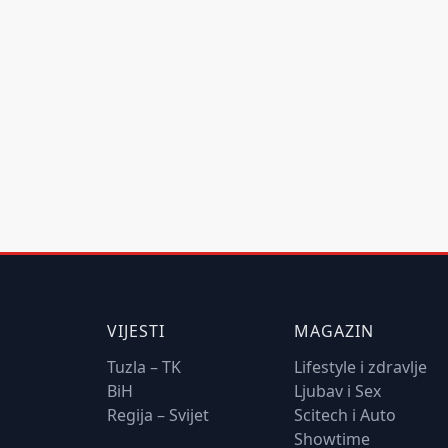
VIJESTI
MAGAZIN
Tuzla – TK
Lifestyle i zdravlje
BiH
Ljubav i Sex
Regija – Svijet
Scitech i Auto
Showtime