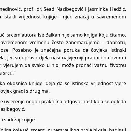
medinović, prof. dr. Sead Nazibegović i Jasminka Hadžić,
su istakli vrijednost knjige i njen značaj u savremenom
uči srcem autora Ise Balkan nije samo knjiga koju čitamo,
 u savremenom vremenu često zanemarujemo – dobrotu,
nose. Posebno je značajna poruka da čovjeka istinski
a, jer su upravo djela naši najvjerniji pratioci na ovom i
r vjerujem da svako u njoj može pronaći važnu životnu
 srcu.“
ka okosnica knjige ideja da se istinska vrijednost vjere
ovjek gradi s drugima.
e uvjerenje nego i praktična odgovornost koja se ogleda
Nazibegović.
i sadržaj knjige:
jiga koja uči srcem’, putem velikog broja hikaja, hadisa i