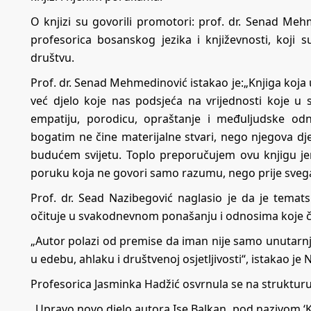
O knjizi su govorili promotori: prof. dr. Senad Meh
profesorica bosanskog jezika i književnosti, koji 
društvu.
Prof. dr. Senad Mehmedinović istakao je:„Knjiga koja 
već djelo koje nas podsjeća na vrijednosti koje
empatiju, porodicu, opraštanje i međuljudske od
bogatim ne čine materijalne stvari, nego njegova djel
budućem svijetu. Toplo preporučujem ovu knjigu je
poruku koja ne govori samo razumu, nego prije svega
Prof. dr. Sead Nazibegović naglasio je da je temats
očituje u svakodnevnom ponašanju i odnosima koje č
„Autor polazi od premise da iman nije samo unutarnj
u edebu, ahlaku i društvenoj osjetljivosti“, istakao je 
Profesorica Jasminka Hadžić osvrnula se na strukturu 
„Upravo novo djelo autora Ise Balkan, pod nazivom ‘Kn