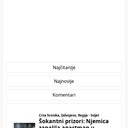
Najčitanije
Najnovije
Komentari