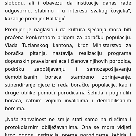
slobodu, ali i obavezu da institucije danas rade
odgovorno, stabilno i u interesu svakog čovjeka“,
kazao je premijer Halilagić.
Premijer je naglasio i da kultura sjećanja mora biti
praćena konkretnom brigom za boračku populaciju.
Vlada Tuzlanskog kantona, kroz Ministarstvo za
boračka pitanja, nastavlja realizaciju programa
dopunskih prava branilaca i članova njihovih porodica,
podršku zapošljavanju i samozapošljavanju
demobilisanih boraca, stambeno zbrinjavanje,
stipendiranje djece iz reda boračke populacije, kao i
druge oblike pomoći porodicama šehida i poginulih
boraca, ratnim vojnim invalidima i demobilisanim
borcima.
„Naša zahvalnost ne smije stati samo na riječima i
protokolarnim obilježavanjima. Ona se mora vidjeti
kroz odnos institucija prema porodicama šehida i