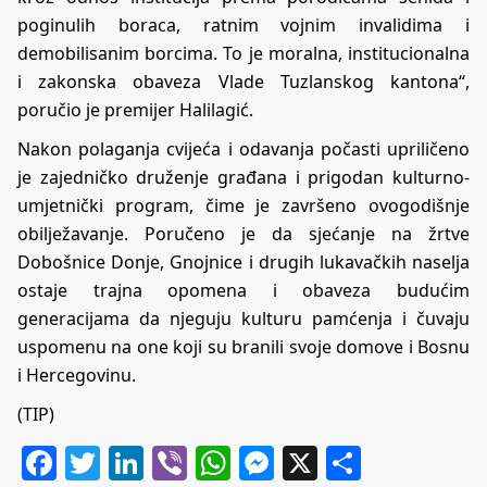
poginulih boraca, ratnim vojnim invalidima i
demobilisanim borcima. To je moralna, institucionalna
i zakonska obaveza Vlade Tuzlanskog kantona“,
poručio je premijer Halilagić.
Nakon polaganja cvijeća i odavanja počasti upriličeno
je zajedničko druženje građana i prigodan kulturno-
umjetnički program, čime je završeno ovogodišnje
obilježavanje. Poručeno je da sjećanje na žrtve
Dobošnice Donje, Gnojnice i drugih lukavačkih naselja
ostaje trajna opomena i obaveza budućim
generacijama da njeguju kulturu pamćenja i čuvaju
uspomenu na one koji su branili svoje domove i Bosnu
i Hercegovinu.
(TIP)
Facebook
Twitter
LinkedIn
Viber
WhatsApp
Messenger
X
Share