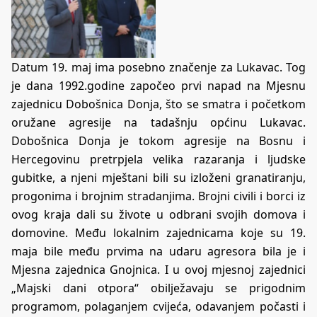
Datum 19. maj ima posebno značenje za Lukavac. Tog
je dana 1992.godine započeo prvi napad na Mjesnu
zajednicu Dobošnica Donja, što se smatra i početkom
oružane agresije na tadašnju općinu Lukavac.
Dobošnica Donja je tokom agresije na Bosnu i
Hercegovinu pretrpjela velika razaranja i ljudske
gubitke, a njeni mještani bili su izloženi granatiranju,
progonima i brojnim stradanjima. Brojni civili i borci iz
ovog kraja dali su živote u odbrani svojih domova i
domovine. Među lokalnim zajednicama koje su 19.
maja bile među prvima na udaru agresora bila je i
Mjesna zajednica Gnojnica. I u ovoj mjesnoj zajednici
„Majski dani otpora“ obilježavaju se prigodnim
programom, polaganjem cvijeća, odavanjem počasti i