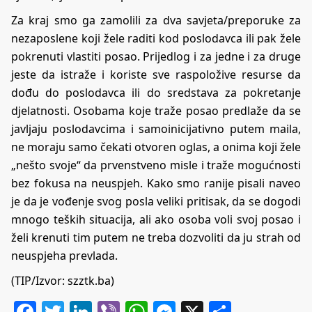
Za kraj smo ga zamolili za dva savjeta/preporuke za
nezaposlene koji žele raditi kod poslodavca ili pak žele
pokrenuti vlastiti posao. Prijedlog i za jedne i za druge
jeste da istraže i koriste sve raspoložive resurse da
dođu do poslodavca ili do sredstava za pokretanje
djelatnosti. Osobama koje traže posao predlaže da se
javljaju poslodavcima i samoinicijativno putem maila,
ne moraju samo čekati otvoren oglas, a onima koji žele
„nešto svoje“ da prvenstveno misle i traže mogućnosti
bez fokusa na neuspjeh. Kako smo ranije pisali naveo
je da je vođenje svog posla veliki pritisak, da se dogodi
mnogo teških situacija, ali ako osoba voli svoj posao i
želi krenuti tim putem ne treba dozvoliti da ju strah od
neuspjeha prevlada.
(TIP/Izvor:
szztk.ba
)
Facebook
Twitter
LinkedIn
Viber
WhatsApp
Messenger
X
Share