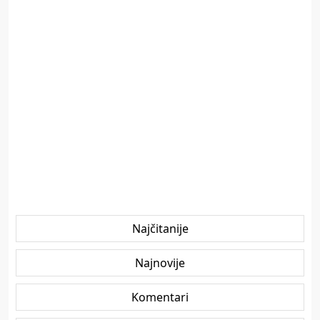
Najčitanije
Najnovije
Komentari