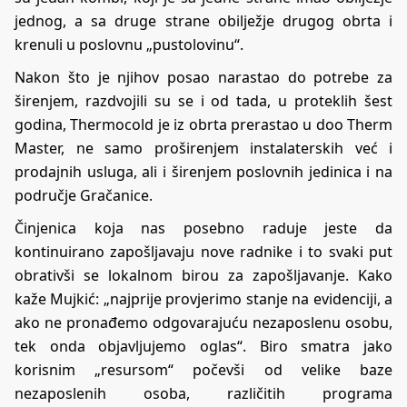
jednog, a sa druge strane obilježje drugog obrta i
krenuli u poslovnu „pustolovinu“.
Nakon što je njihov posao narastao do potrebe za
širenjem, razdvojili su se i od tada, u proteklih šest
godina, Thermocold je iz obrta prerastao u doo Therm
Master, ne samo proširenjem instalaterskih već i
prodajnih usluga, ali i širenjem poslovnih jedinica i na
područje Gračanice.
Činjenica koja nas posebno raduje jeste da
kontinuirano zapošljavaju nove radnike i to svaki put
obrativši se lokalnom birou za zapošljavanje. Kako
kaže Mujkić: „najprije provjerimo stanje na evidenciji, a
ako ne pronađemo odgovarajuću nezaposlenu osobu,
tek onda objavljujemo oglas“. Biro smatra jako
korisnim „resursom“ počevši od velike baze
nezaposlenih osoba, različitih programa