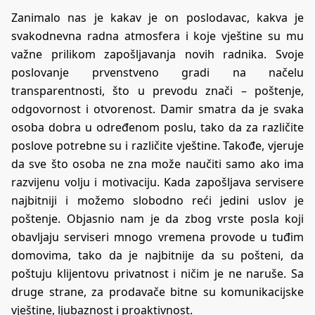
Zanimalo nas je kakav je on poslodavac, kakva je
svakodnevna radna atmosfera i koje vještine su mu
važne prilikom zapošljavanja novih radnika. Svoje
poslovanje prvenstveno gradi na načelu
transparentnosti, što u prevodu znači – poštenje,
odgovornost i otvorenost. Damir smatra da je svaka
osoba dobra u određenom poslu, tako da za različite
poslove potrebne su i različite vještine. Takođe, vjeruje
da sve što osoba ne zna može naučiti samo ako ima
razvijenu volju i motivaciju. Kada zapošljava servisere
najbitniji i možemo slobodno reći jedini uslov je
poštenje. Objasnio nam je da zbog vrste posla koji
obavljaju serviseri mnogo vremena provode u tuđim
domovima, tako da je najbitnije da su pošteni, da
poštuju klijentovu privatnost i ničim je ne naruše. Sa
druge strane, za prodavače bitne su komunikacijske
vještine, ljubaznost i proaktivnost.