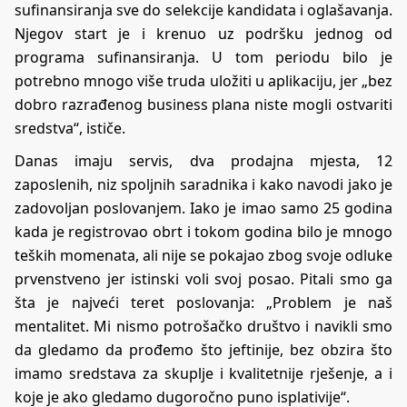
sufinansiranja sve do selekcije kandidata i oglašavanja.
Njegov start je i krenuo uz podršku jednog od
programa sufinansiranja. U tom periodu bilo je
potrebno mnogo više truda uložiti u aplikaciju, jer „bez
dobro razrađenog business plana niste mogli ostvariti
sredstva“, ističe.
Danas imaju servis, dva prodajna mjesta, 12
zaposlenih, niz spoljnih saradnika i kako navodi jako je
zadovoljan poslovanjem. Iako je imao samo 25 godina
kada je registrovao obrt i tokom godina bilo je mnogo
teških momenata, ali nije se pokajao zbog svoje odluke
prvenstveno jer istinski voli svoj posao. Pitali smo ga
šta je najveći teret poslovanja: „Problem je naš
mentalitet. Mi nismo potrošačko društvo i navikli smo
da gledamo da prođemo što jeftinije, bez obzira što
imamo sredstava za skuplje i kvalitetnije rješenje, a i
koje je ako gledamo dugoročno puno isplativije“.