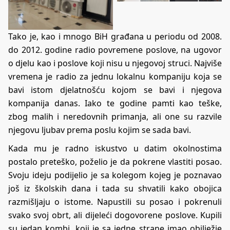
Tako je, kao i mnogo BiH građana u periodu od 2008.
do 2012. godine radio povremene poslove, na ugovor
o djelu kao i poslove koji nisu u njegovoj struci. Najviše
vremena je radio za jednu lokalnu kompaniju koja se
bavi istom djelatnošću kojom se bavi i njegova
kompanija danas. Iako te godine pamti kao teške,
zbog malih i neredovnih primanja, ali one su razvile
njegovu ljubav prema poslu kojim se sada bavi.
Kada mu je radno iskustvo u datim okolnostima
postalo preteško, poželio je da pokrene vlastiti posao.
Svoju ideju podijelio je sa kolegom kojeg je poznavao
još iz školskih dana i tada su shvatili kako obojica
razmišljaju o istome. Napustili su posao i pokrenuli
svako svoj obrt, ali dijeleći dogovorene poslove. Kupili
su jedan kombi, koji je sa jedne strane imao obilježje