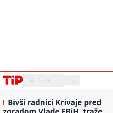
Mobile menu
Navigacija
Bivši radnici Krivaje pred
zgradom Vlade FBiH, traže