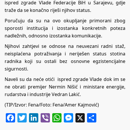
ispred zgrade Vlade Federacije BiH u Sarajevu, gdje
traže da se konačno riješi njihov status.
Poručuju da su na ovo okupljanje primorani zbog
sporosti institucija i izostanka konkretnih poteza
nadležnih, odnosno izostanka komunikacije.
Njihovi zahtjevi se odnose na neuvezani radni staž,
neisplaćena potraživanja i neriješen status stotina
radnika koji su ostali bez osnovne egzistencijalne
sigurnosti.
Naveli su da neće otići ispred zgrade Vlade dok im se
ne obrati premijer Nermin Nišić i ministare energije,
rudarstva i industrije Vedran Lakić.
(TIP/Izvor: Fena/Foto: Fena/Amer Kajmović)
Facebook
Twitter
LinkedIn
Viber
WhatsApp
Messenger
X
Share